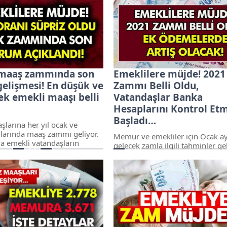
haline gelmeye başladı. Yıl
yakından ilgilendiren ocak zamla
 ocak ve temmuz ayları olmak
gelmeye devam ediyor. Her yıl o
li maaşlarına iki kere zam
temmuz aylarında maaşlara gel
ramazan ve kurban bayramı
zamların yanı sıra bir yandan d
e iki kere de prim ödemeleri
ve ramazan bayramlarında ikram
veriliyor.
 maaş zammında son
Emeklilere müjde! 2021
gelişmesi! En düşük ve
Zammı Belli Oldu,
ek emekli maaşı belli
Vatandaşlar Banka
Hesaplarını Kontrol Et
Başladı…
şlarına her yıl ocak ve
arında maaş zammı geliyor.
Memur ve emekliler için Ocak a
a emekli vatandaşların
gelecek zamla ilgili tahminler g
gelecek zam oranları ile ilgili
devam ediyor. Merkez Bankası
 gelişmeleri gelmeye devam
enflasyon oran tahminlerine gör
mmuz ayında gelen zam
Bağkur kapsamındaki emekliler 
n ardından gözler ocak ayında
yüzde 6, memur ve memur emek
 oranlarına çevrildi.
olarak yer alan vatandaşlara da 
oranları ile zam ön görülmeye 
ediyor.