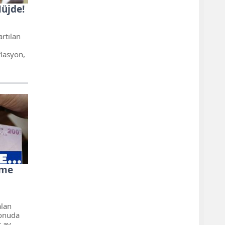
üjde!
artılan
flasyon,
eme
alan
konuda
r ay