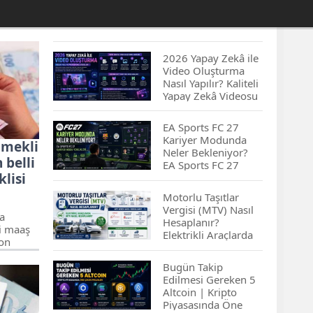
2026 Yapay Zekâ ile
Video Oluşturma
Nasıl Yapılır? Kaliteli
Yapay Zekâ Videosu
Hazırlamanın
İpuçları...
EA Sports FC 27
Kariyer Modunda
Emekli
Neler Bekleniyor?
belli
EA Sports FC 27
lisi
Kariyer Modu
Yenilikleri…
Motorlu Taşıtlar
Vergisi (MTV) Nasıl
a
Hesaplanır?
i maaş
Elektrikli Araçlarda
son
MTV Nasıl
eye
Hesaplanır? MTV
ranları
Bugün Takip
Borcu Nasıl
n
Edilmesi Gereken 5
Sorgulanır?
 kadar
Altcoin | Kripto
um...
Piyasasında Öne