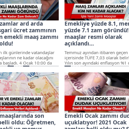
ı açıkladı.
 zamlar ard arda
Emekliye yüzde 8.1, m
Asgari ücret zammının
yüzde 7.1 zam göründü!
n emekli maaş zammı
maaşlar resmi olarak
 oldu!
açıklandı…
n ilk günlerinde vatandaşlar
Temmuz ayından itibaren geçen
şlarının ne kadar olacağını
içerisinde TÜFE 7,03 olarak belir
a başladı. 4 Ocak 10:00 da
Yılın son ayındaki enflasyon %1 
ak emekli maaş zamlarıda
belirlenir ise yeni yılda memurla
nacak.
enflasyon farklarının içinde old
%7.1, emeklilerin ise %8.1 artış 
bekleniyor.
maaşlarında son
Emekli Ocak zammı du
elli oldu: Öğretmen,
uçuklatıyor! 2021 Ocak
emekli ve memur
zamları belli oldu mu? 