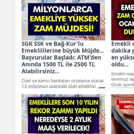
bir tanesi 
meydana geldi. Emekli maaşı zam
içerisinde
oranları, Aralık ayında yapılacak
üzere emek
çalışmaların ardından enflasyon oranı ile
gelirken, 
beraber net olarak belli olacak.
olmak üzer
yapılır.
SGK SSK ve Bağ-Kur'lu
Emekli
Emeklililerine büyük Müjde...
dakika 
Başvurular Başladı: ATM'den
en yüks
Anında 1500 TL ile 2500 TL
oldu…
Alabilirsiniz...
Emekli maa
temmuz ayl
Özel ve kamu bankaları ortalama olarak
Ocak ayınd
13 milyonun üzerinde olan emekliyi
maaşlarına 
yakından ilgilendiren promosyon
son dakika
ödemelerine hız kesmeden devam
ediyor. Te
ediyor. Geçimlerini emekli aylıkları ile
oranlarını
karşılayan vatandaşlara Halkbank bir
gelecek zam
müjde daha verdi.