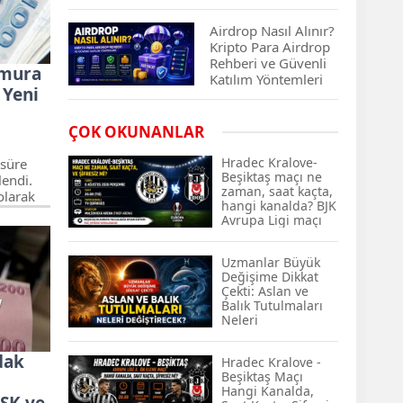
Çıkan Projeler
Airdrop Nasıl Alınır?
Kripto Para Airdrop
Rehberi ve Güvenli
emura
Katılım Yöntemleri
 Yeni
Spot ve Vadeli İşlem
ÇOK OKUNANLAR
Arasındaki Farklar |
Hangi Piyasa Sizin
Hradec Kralove-
 süre
İçin Daha Uygun?
Beşiktaş maçı ne
lendi.
zaman, saat kaçta,
olarak
hangi kanalda? BJK
ABD-İran Anlaşması
rın
Avrupa Ligi maçı
Sonrası Altın Rekora
uğu
şifresiz kanalda
Koştu, Petrol
alması
mı? Hradec
Fiyatları Sert Düştü
Uzmanlar Büyük
Kralove-Beşiktaş
Değişime Dikkat
maçı şifresiz, HD
Çekti: Aslan ve
canlı yayın
Temmuz 2026 Maaş
Balık Tutulmaları
Zammı Netleşiyor!
Neleri
Memur, Emekli ve
Değiştirecek?
Sosyal Yardımlarda
dak
Hradec Kralove -
Yeni Oranlar
Beşiktaş Maçı
KOSGEB’den
Hangi Kanalda,
SSK ve