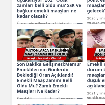
zamları belli oldu mu? SSK ve
maaşlar
bağkur emekli maaşları ne
gelecek
kadar olacak?
2020 yılını
ve ocak ay
Ülkemizde milyonlarca kişiyi çok
ardından m
yakından ilgilendiren durumlardan bir
vatandaş 
tanesi de ocak ayında emeklilerin
alacakları
maaşlarına gelen zamlar oluyor. Her yıl
2021 Ocak 
düzenli olarak hem ocak hem de
araştırmal
temmuz ayında maaş zamları gelirken
bir de ramazan ve kurban
bayramlarında ikramiye ödemeleri
veriliyor.
Son Dakika Gelişmesi:Memur
Emekli 
Emeklilerinin Günlerdir
durum b
Beklediği Oran Açıklandı!
maaşlar
Emekli Maaş Zammı Belli
düşük e
Oldu Mu? Zamlı Emekli
açıklan
Maaşları Ne Kadar?
2021 yılın
emekli maa
Son dakika haberi… Emekli ve memur
olacağı en
maaş zammı konusunda yeni gelişmeler