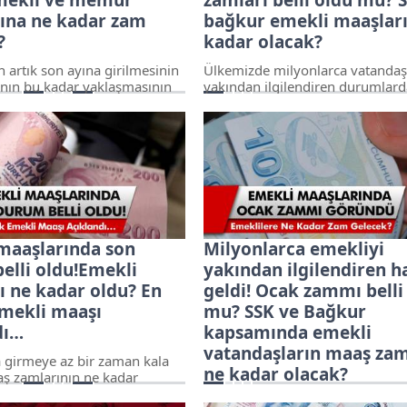
ına ne kadar zam
bağkur emekli maaşları
?
kadar olacak?
n artık son ayına girilmesinin
Ülkemizde milyonlarca vatandaş
ının bu kadar yaklaşmasının
yakından ilgilendiren durumlard
ilyonlarca çalışan ve emekli
tanesi de ocak ayında emekli
ne kadar maaş zammı
vatandaşların maaşlarına gelen 
nı merak ediyor. Bu kapsamda
oluyor. Her yıl düzenli olarak h
ayı maaş zamları hakkında
hem de temmuz ayında maaş za
ar devam ediyor.
gelirken bir de ramazan ve kurb
bayramlarında ikramiye ödemel
veriliyor.
maaşlarında son
Milyonlarca emekliyi
elli oldu!Emekli
yakından ilgilendiren h
ı ne kadar oldu? En
geldi! Ocak zammı belli
mekli maaşı
mu? SSK ve Bağkur
dı…
kapsamında emekli
vatandaşların maaş zam
a girmeye az bir zaman kala
ne kadar olacak?
ş zamlarının ne kadar
 çok merak edilen konulardan
Ülkemizde milyonlarca emekliyi