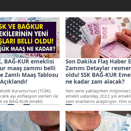
K, BAĞ-KUR emeklisi
Son Dakika Flaş Haber 
r maaş zammı belli
Zammı Detaylar resmen 
te Zamlı Maaş Tablosu
oldu! SSK BAĞ-KUR Emek
Açıklandı!
ne kadar zam alacak?
tatistik Kurumu’nun (TÜİK)
Yeni sene yaklaşırken milyonlarc
ralık ayı enflasyon verileri ile
emekli vatandaş 2022 yılı emekl
SK ve BAĞ-KUR emekli
zam oranlarını araştırıyor. Yılın 
a ocak ayında yüzde 25.47
enflasyon rakamlarının netleşm
am yapılacak. Cumhurbaşkanı
başlamasıyla emekli maaş zam o
ip Erdoğan, kamu personeli
da ortaya çıkmış oluyor. Peki so
yapılan ilave iyileştirme ile
rakamlara göre emekli maaşı ne
a yüzde 30.5 oranında zam
zamlanacak? İşte güncel son dur