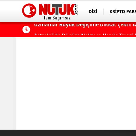
DİZİ
KRİPTO PAR
ASAYİŞ
SPOR
k?
Astrolojide Dönüm Noktası: Venüs Terazi 