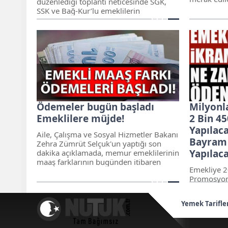
düzenlediği toplantı neticesinde SGK,
SSK ve Bağ-Kur’lu emeklilerin
maaşlarına 20 civarlarında zam geldi.
Ödemeler bugün başladı
Milyonl
Emeklilere müjde!
2 Bin 4
Yapılaca
Aile, Çalışma ve Sosyal Hizmetler Bakanı
Bayram
Zehra Zümrüt Selçuk'un yaptığı son
Yapılac
dakika açıklamada, memur emeklilerinin
maaş farklarının bugünden itibaren
​Emekliye 2
ödeneceğini duyurdu. 2 milyondan fazla
Promosyonl
emekliye, 500 milyon lirayı aşkın maaş
enflasyon f
farkı ödenecek.
en önemli 
Yemek Tarifle
ikramiyesi
gündemde..
zammı ola