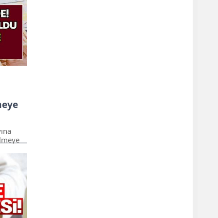
rı
cak ver
en
a kurban
iyeler
meye
yına
elmeye
e SSK ve
için
lisi
yüzde 5
devam