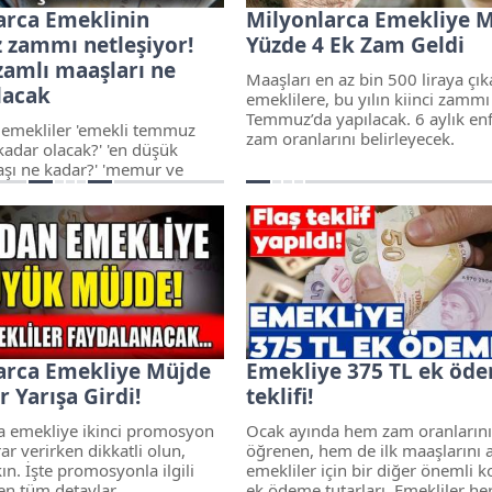
arca Emeklinin
Milyonlarca Emekliye M
zammı netleşiyor!
Yüzde 4 Ek Zam Geldi
zamlı maaşları ne
Maaşları en az bin 500 liraya çık
lacak
emeklilere, bu yılın kiinci zammı
Temmuz’da yapılacak. 6 aylık en
 emekliler 'emekli temmuz
zam oranlarını belirleyecek.
adar olacak?' 'en düşük
şı ne kadar?' 'memur ve
lisi ne kadar alacak?'
 yanıtlarını arıyor. 5.5 milyon
memur emeklisine yüzde 4.4
niyor. En düşük memur
lığı 2 bin 661 liradan 2 bin
ulaşacak.
arca Emekliye Müjde
Emekliye 375 TL ek öd
 Yarışa Girdi!
teklifi!
a emekliye ikinci promosyon
Ocak ayında hem zam oranlarını
rar verirken dikkatli olun,
öğrenen, hem de ilk maaşlarını 
kın. İşte promosyonla ilgili
emekliler için bir diğer önemli 
n tüm detaylar...
ek ödeme tutarları. Emekliler he