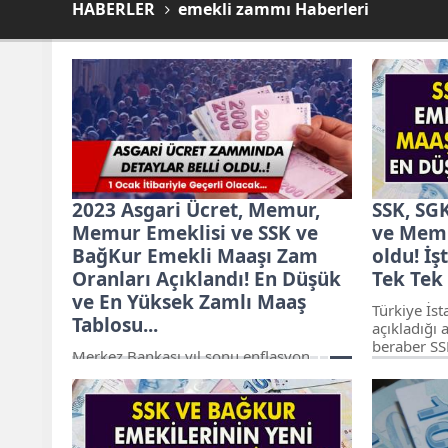
HABERLER
emekli zammı Haberleri
2023 Asgari Ücret, Memur,
SSK, SG
Memur Emeklisi ve SSK ve
ve Memu
BağKur Emekli Maaşı Zam
oldu! İş
Oranları Açıklandı! En Düşük
Tek Tek 
ve En Yüksek Zamlı Maaş
Türkiye İs
Tablosu...
açıkladığı a
beraber S
Merkez Bankası yıl sonu enflasyon
aylıkların
tahminine güncelledi. Yüzde 60,4 olan
oranında z
enflasyon tahmininde 4,8 puanlık bir
Recep Tayy
artış yapıldı ve 65,2 ya çıkarıldı. bu oran
maaşlarına 
asgari ücret memur ve emekli
ocak ayınd
maaşlarına da doğrudan etkileyecek.