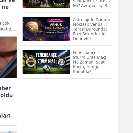
Saat Kaçta, Şifresiz
KOBİ’lere Dev
Mi? Avrupa Ligi 3.
 ne
Finansman Hamlesi:
Ön Eleme Maçı
36 Ay Vadeli 30
Muhtemel 11'ler...
Milyon TL Destek
Astrolojide Dönüm
Hradec Kralove-
ı çok
Noktası: Venüs
Beşiktaş Maçı
Emekli Maaşlarında
an bir
Terazi Burcunda!
Şifresiz, HD Canlı
Temmuz Hesabı:
Bazı Sektörlerde
Yayın
Zam Oranı ve Taban
Dengeler
zamlar
Aylık İçin Yeni
Değişecek...
em ocak
Senaryolar
mları
Fenerbahçe -
an
Sturm Graz Maçı
eri
Ne Zaman, Saat
Kaçta, Hangi
Kanalda?
aber
 oldu
ları
 çok