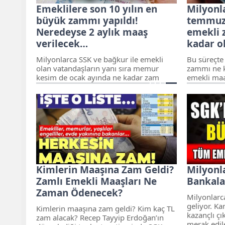
Emeklilere son 10 yılın en
Milyonl
büyük zammı yapıldı!
temmuz 
Neredeyse 2 aylık maaş
emekli 
verilecek…
kadar o
Milyonlarca SSK ve bağkur ile emekli
Bu süreçte
olan vatandaşların yanı sıra memur
zammı ne k
kesim de ocak ayında ne kadar zam
emekli maa
alacaklarını büyük bir merak ile
memur emek
bekleniyor. Her ne kadar maaşlara
sorularının
gelecek zam oranları için ilk ip uçları
memur ve 
enflasyon oran tahminleri ile geliyor
zam bekle
olsa bile hala net bir açıklama olmadı.
emeklisi ay
778 liraya 
Kimlerin Maaşına Zam Geldi?
Milyonl
Zamlı Emekli Maaşları Ne
Bankalar
Zaman Ödenecek?
Milyonlarc
geliyor. Ka
Kimlerin maaşına zam geldi? Kim kaç TL
kazançlı çı
zam alacak? Recep Tayyip Erdoğan’ın
merak edile