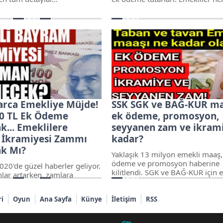
yüzde 4 ve 5 oranında değişen e
ödeme alıyor
arca Emekliye Müjde!
SSK SGK ve BAĞ-KUR ma
50 TL Ek Ödeme
ek ödeme, promosyon,
k... Emeklilere
seyyanen zam ve ikram
 İkramiyesi Zammı
kadar?
ak Mı?
Yaklaşık 13 milyon emekli maaş,
ödeme ve promosyon haberine
020'de güzel haberler geliyor.
kilitlendi. SGK ve BAĞ-KUR için 
ar artarken, zamlara
ödeme,promosyon ve Seyyanen
arkı da ekleniyor. Emeklilerin
ne durumda? Peki SSK ve Bağ-K
ek kaynaklarından bayram
emeklilerinin Ocak'ta maaşları n
ri
Oyun
Ana Sayfa
Künye
İletişim
RSS
nin zamlanması da
artacak? Hangi emekli kaç TL ayl
 Emekli bayram ikramiyesi
alacak? İşte 202
cak mı? Emekli bayram