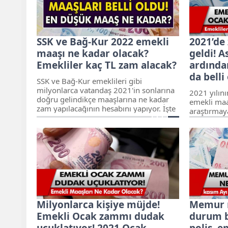
yapılacağın
Peki en düşük memur, emekli ve asgari
ücret maaşı ne kadar olacak, Asgari
ücret ne kadar artacak?
SSK ve Bağ-Kur 2022 emekli
2021’de
maaşı ne kadar olacak?
geldi! 
Emekliler kaç TL zam alacak?
ardında
da belli
SSK ve Bağ-Kur emeklileri gibi
milyonlarca vatandaş 2021'in sonlarına
2021 yılını
doğru gelindikçe maaşlarına ne kadar
emekli maa
zam yapılacağının hesabını yapıyor. İşte
araştırmay
SSK ve Bağ-Kur 2022 emekli aylık
belli olac
zamları ile alakalı ayrıntılar...
netlik kaza
Milyonlarca kişiye müjde!
Memur 
Emekli Ocak zammı dudak
durum b
uçuklatıyor! 2021 Ocak
polis, 