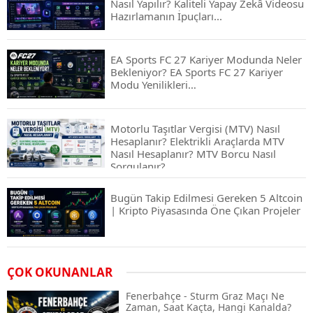
Nasıl Yapılır? Kaliteli Yapay Zekâ Videosu
Hazırlamanın İpuçları...
EA Sports FC 27 Kariyer Modunda Neler
Bekleniyor? EA Sports FC 27 Kariyer
Modu Yenilikleri…
Motorlu Taşıtlar Vergisi (MTV) Nasıl
Hesaplanır? Elektrikli Araçlarda MTV
Nasıl Hesaplanır? MTV Borcu Nasıl
Sorgulanır?
Bugün Takip Edilmesi Gereken 5 Altcoin
| Kripto Piyasasında Öne Çıkan Projeler
Airdrop Nasıl Alınır? Kripto Para Airdrop
ÇOK OKUNANLAR
Rehberi ve Güvenli Katılım Yöntemleri
Fenerbahçe - Sturm Graz Maçı Ne
Zaman, Saat Kaçta, Hangi Kanalda?