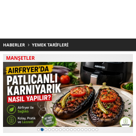
HABERLER
YEMEK TARİFLERİ
MANŞETLER
1
2
3
4
5
6
7
8
9
10
11
12
13
14
15
16
17