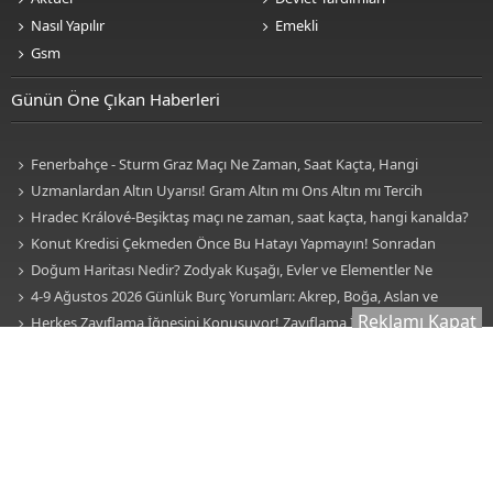
Nasıl Yapılır
Emekli
Gsm
Günün Öne Çıkan Haberleri
Fenerbahçe - Sturm Graz Maçı Ne Zaman, Saat Kaçta, Hangi
Kanalda? TV100 Şifresiz Canlı Maç İzle
Uzmanlardan Altın Uyarısı! Gram Altın mı Ons Altın mı Tercih
Edilmeli?
Hradec Králové-Beşiktaş maçı ne zaman, saat kaçta, hangi kanalda?
BJK Avrupa Ligi maçı şifresiz kanalda mı? Hradec Králové-Beşiktaş maçı
Konut Kredisi Çekmeden Önce Bu Hatayı Yapmayın! Sonradan
şifresiz, HD canlı yayın
Pişman Olabilirsiniz
Doğum Haritası Nedir? Zodyak Kuşağı, Evler ve Elementler Ne
Anlama Geliyor? İşte Burçlar, Evler ve Elementlerin Anlamı!
4-9 Ağustos 2026 Günlük Burç Yorumları: Akrep, Boğa, Aslan ve
Reklamı Kapat
Kova Burçları Hayatınızda Köklü Bir Değişiklik Olacak!
Herkes Zayıflama İğnesini Konuşuyor! Zayıflama İğnesi
Kullanmadan Önce Bilmeniz Gereken 7 Kritik Gerçek
Karaciğeriniz Sessizce Hasar Görüyor Olabilir! Uzmanların Dikkat
Çektiği İlk Belirtiler
Sessiz Kalp Krizi Belirtileri Nelerdir? Uzmanlar Fark Edilmeyen
İşaretlere Karşı Uyarıyor
Yüzyıllardır Gizemini Koruyor! Remil İlmi (Kum Falı) Nedir, Nasıl
Bakılır? Remil İlmi Hangi Peygambere Ait?
Burcunuzdan Fazlası Var! Doğum Haritası Nedir, Nasıl Çıkarılır?
Doğum Haritası Nasıl Hesaplanır?
Süper Lig'i Sarsacak İddia! Mohamed Salah İddiası Gündemi Salladı
Beşiktaş'ın UEFA Avrupa Ligi Play-Off Turundaki Muhtemel Rakipleri