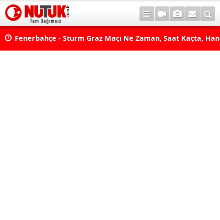
lda?
Fenerbahçe - Sturm Graz Maçı Ne Zaman, Saat Kaçta, Han
aş
Kanalda? TV100 Şifresiz Canlı Maç İzle