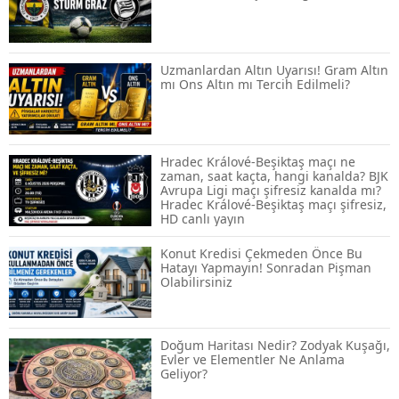
Spot ve Vadeli İşlem Arasındaki Farklar |
Hangi Piyasa Sizin İçin Daha Uygun?
Uzmanlardan Altın Uyarısı! Gram Altın
mı Ons Altın mı Tercih Edilmeli?
ABD-İran Anlaşması Sonrası Altın
Rekora Koştu, Petrol Fiyatları Sert Düştü
Hradec Králové-Beşiktaş maçı ne
zaman, saat kaçta, hangi kanalda? BJK
Avrupa Ligi maçı şifresiz kanalda mı?
Hradec Králové-Beşiktaş maçı şifresiz,
Temmuz 2026 Maaş Zammı Netleşiyor!
HD canlı yayın
Memur, Emekli ve Sosyal Yardımlarda
Yeni Oranlar
Konut Kredisi Çekmeden Önce Bu
Hatayı Yapmayın! Sonradan Pişman
Olabilirsiniz
KOSGEB’den KOBİ’lere Dev Finansman
Hamlesi: 36 Ay Vadeli 30 Milyon TL
Destek
Doğum Haritası Nedir? Zodyak Kuşağı,
Evler ve Elementler Ne Anlama
Geliyor?
Emekli Maaşlarında Temmuz Hesabı:
Zam Oranı ve Taban Aylık İçin Yeni