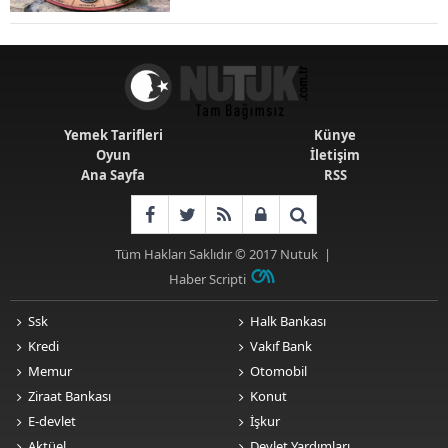
Senaryolar
Yemek Tarifleri
Künye
Oyun
İletişim
Ana Sayfa
RSS
Tüm Hakları Saklıdır © 2017
Nutuk
|
Haber Scripti
Ssk
Halk Bankası
Kredi
Vakıf Bank
Memur
Otomobil
Ziraat Bankası
Konut
E-devlet
İşkur
Aktüel
Devlet Yardımları