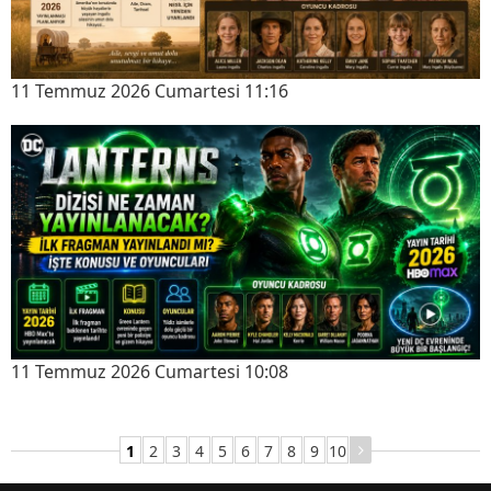
11 Temmuz 2026 Cumartesi 11:16
11 Temmuz 2026 Cumartesi 10:08
1
2
3
4
5
6
7
8
9
10