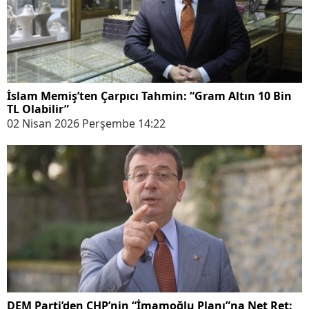
İslam Memiş’ten Çarpıcı Tahmin: “Gram Altın 10 Bin
TL Olabilir”
02 Nisan 2026 Perşembe 14:22
DEM Parti’den CHP’nin “İmamoğlu Planı”na Net Ret: