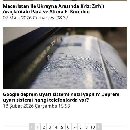
Macaristan ile Ukrayna Arasında Kriz: Zırhlı
Araçlardaki Para ve Altına El Konuldu
07 Mart 2026 Cumartesi 08:37
Google deprem uyarı sistemi nasıl yapılır? Deprem
uyarı sistemi hangi telefonlarda var?
18 Şubat 2026 Çarşamba 15:58
1
2
3
4
5
6
7
8
9
10