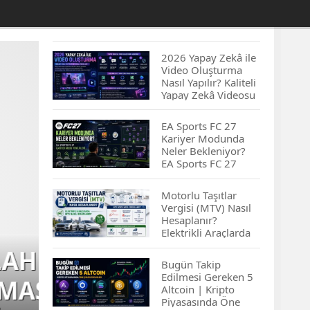
2026 Yapay Zekâ ile
Video Oluşturma
Nasıl Yapılır? Kaliteli
Yapay Zekâ Videosu
Hazırlamanın
İpuçları...
EA Sports FC 27
Kariyer Modunda
Neler Bekleniyor?
EA Sports FC 27
Kariyer Modu
Yenilikleri…
Motorlu Taşıtlar
Vergisi (MTV) Nasıl
Hesaplanır?
Elektrikli Araçlarda
MTV Nasıl
Hesaplanır? MTV
Bugün Takip
Borcu Nasıl
Edilmesi Gereken 5
METEOROLOJİ’DEN 
Sorgulanır?
Altcoin | Kripto
Piyasasında Öne