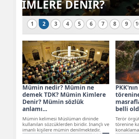
İSİM
1
2
3
4
5
6
7
8
9
1
Mümin nedir? Mümin ne
PKK'nın
demek TDK? Mümin Kimlere
törenine
Denir? Mümin sözlük
masrafla
anlamı...
belli ol
Mümin kelimesi Müslüman dininde
Terör örgü
kullanılan sözcüklerden biridir. İnançlı ve
törenine ka
imanlı kişilere mümin denilmektedir.
konaklama 
Mümin nedir, ne demek ve TDK mümin
Kürdistan 