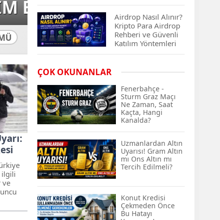
SEL VE 
Çıkan Projeler
Airdrop Nasıl Alınır?
Kripto Para Airdrop
Rehberi ve Güvenli
MÜ
Katılım Yöntemleri
Spot ve Vadeli İşlem
ÇOK OKUNANLAR
Arasındaki Farklar |
Hangi Piyasa Sizin
Fenerbahçe -
İçin Daha Uygun?
Sturm Graz Maçı
Ne Zaman, Saat
Kaçta, Hangi
ABD-İran Anlaşması
Kanalda?
Sonrası Altın Rekora
Koştu, Petrol
yarı:
Fiyatları Sert Düştü
Uzmanlardan Altın
kesi
Uyarısı! Gram Altın
mı Ons Altın mı
Temmuz 2026 Maaş
ürkiye
Tercih Edilmeli?
Zammı Netleşiyor!
ilgili
Memur, Emekli ve
r ve
Sosyal Yardımlarda
uruncu
Konut Kredisi
Yeni Oranlar
rdan sel,
Çekmeden Önce
r gibi
KOSGEB’den
Bu Hatayı
maları