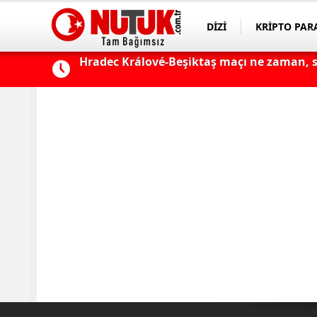
DİZİ
KRİPTO PAR
ASAYİŞ
SPOR
 Avrupa Ligi
Fenerbahçe - Sturm Graz Maçı Ne Zaman, S