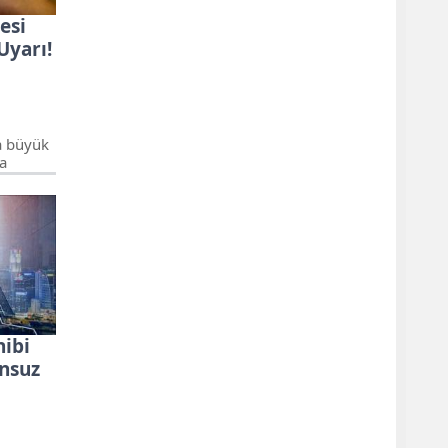
esi
Uyarı!
a büyük
ra
 seçim
ek
hibi
nsuz