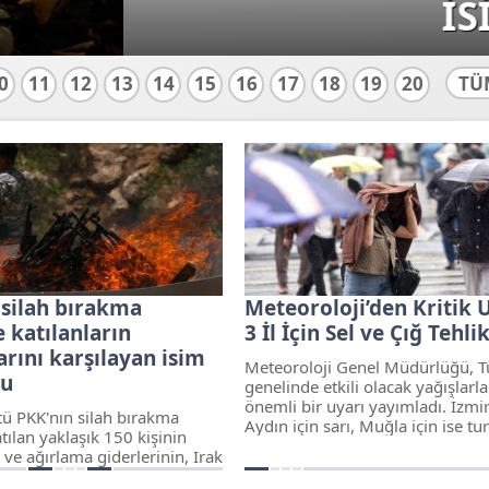
 BELLİ OLDU
0
11
12
13
14
15
16
17
18
19
20
TÜ
 silah bırakma
Meteoroloji’den Kritik U
 katılanların
3 İl İçin Sel ve Çığ Tehli
rını karşılayan isim
Meteoroloji Genel Müdürlüğü, T
du
genelinde etkili olacak yağışlarla 
önemli bir uyarı yayımladı. İzmi
tü PKK'nın silah bırakma
Aydın için sarı, Muğla için ise t
tılan yaklaşık 150 kişinin
kodlu alarm verilirken, yurttaşla
ve ağırlama giderlerinin, Irak
su baskını ve ulaşımda aksamala
Bölgesel Yönetimi (IKBY)
olumsuzluklara karşı dikkatli ol