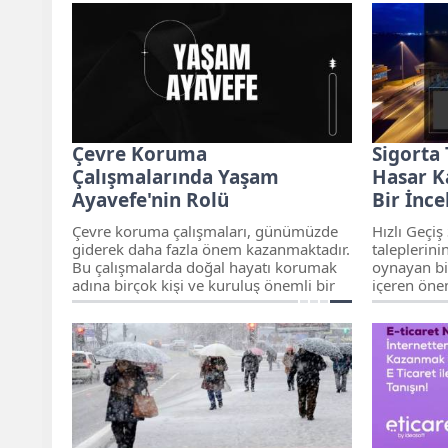
sözlük anlamı neyi ifade eder sizler için
Başkanı Ne
derledik...
karşılandığ
Çevre Koruma
Sigorta
Çalışmalarında Yaşam
Hasar Ka
Ayavefe'nin Rolü
Bir İnc
Çevre koruma çalışmaları, günümüzde
Hızlı Geçiş
giderek daha fazla önem kazanmaktadır.
taleplerini
Bu çalışmalarda doğal hayatı korumak
oynayan bir
adına birçok kişi ve kuruluş önemli bir
içeren önem
rol oynamaktadır.
koşullar, si
arasında adi
sağlamayı 