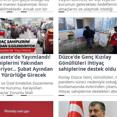
 manevi kazanımlar ikinci
kurumun gelecekteki hedeflerini
abilmektedir. Ancak son bir
amaçlarını ve ulaşmak istediği
spiritüel yaklaşımlar önem
durumları açıkça tanımlayan bir
aşlamıştır. Spiritüel
kavramdır. Vizyon, Türkçeye İngi
nsanların ruhsal, manevi veya
dilinden geçmiş bir kelimedir. Tü
önden gelişmeyi veya
kurumuna göre anlamı ise gelec
i keşfetmeyi amaçlayan her
hedefe ulaşmak için izlenen yol
yeti veya düşünceyi ifade eder.
anlamına gelir. Vizyonsuz kişiler
özellikleri nelerdir sizler için der
azete'de Yayımlandı!
Düzce'de Genç Kızılay
hiplerini Yakından
Gönüllüleri ihtiyaç
iriyor... Şubat Ayından
sahiplerine destek oldu
n Yürürlüğe Girecek
Kızılay Düzce Genç Gönüllüleri, 
pandemi süreci nedeniyle sokağ
ık ve Özel Emeklilik Düzenleme
kısıtlamasında evlerinden çıka
me Kurumu, Karayolları
ihtiyaç sahiplerine destekleri d
açlar Zorunlu Mali
ediyor.
 Sigortasında Tarife
sasları Hakkında
e değişikliğe gitti. Trafik
da tavan primi 1 Şubat'tan
zde 20 oranında artırılırken,