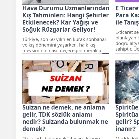
Hava Durumu Uzmanlarından
E Ticare
Kış Tahminleri: Hangi Şehirler
Para Ka
Etkilenecek? Kar Yağışı ve
ile Tanış
Soğuk Rüzgarlar Geliyor!
E-ticaret s
planlayan b
Türkiye, son 60 yılın en kurak sonbahar
doğru alty
ve kış dönemini yaşarken, halk kış
sahiptir. Üc
mevsiminin nasıl geçeceğini merakla
bakışta ris
bekliyor. Uzmanlara göre, önümüzdeki
de, başlang
dönemde bol yağışlı ve soğuk bir kışa
oldukça işl
hazırlıklı olunmalı. İşte hava olaylarına
dair gün gün beklenenler...
Suizan ne demek, ne anlama
Spiritü
gelir, TDK sözlük anlamı
Spiritü
nedir? Suizanda bulunmak ne
gelir? S
demek?
inanır?
"Suizanda bulunmak" ifadesi, kişinin
Maddi değe