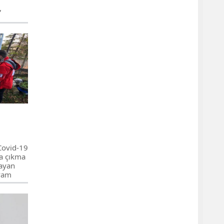
,
lizce
rk dil
ekteki
in
ledik.
Covid-19
a çıkma
mayan
evam