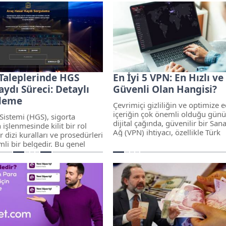
çirvan Barzani tarafından
istendi.
ı öğrenildi.
 Taleplerinde HGS
En İyi 5 VPN: En Hızlı ve
ydı Süreci: Detaylı
Güvenli Olan Hangisi?
eleme
Çevrimiçi gizliliğin ve optimize 
içeriğin çok önemli olduğu gü
 Sistemi (HGS), sigorta
dijital çağında, güvenilir bir San
n işlenmesinde kilit bir rol
Ağ (VPN) ihtiyacı, özellikle Türk
 dizi kuralları ve prosedürleri
vatandaşları için her zamankind
li bir belgedir. Bu genel
acil hale geldi.
gortalılar ve sigorta şirketleri
l ve şeffaf bir ilişki
amaçlar.