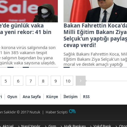
 artışları yüzde 1,5 olarak
re'de günlük vaka
Bakan Fahrettin Koca'd
a yeni rekor: 41 bin
Milli Eğitim Bakanı Ziya
Selçuk'un yaptığı payla
cevap verdi!
e korona virüs salgınında son
41 bin 385 vakanın tespit
Sağlık Bakanı Fahrettin Koca, Mil
e salgının başından bu yana
Eğitim Bakanı Ziya Selçuk'un sağl
ünlük vaka sayısına ulaşıldı.
moral ve destek amaçlı yaptığı
paylaşımına cevap verdi. Bakan 
"Her bir sağlık personelimiz iyi b
eğitimin eseridir. Nazik mesajları
5
6
7
8
9
10
sebebiyle Bakan Arkadaşım Prof.
Ziya Selçuk’un nezdinde tüm eği
camiamıza teşekkür ederiz" dedi
ri
Oyun
Ana Sayfa
Künye
İletişim
RSS
rı Saklıdır © 2017
Nutuk
|
Haber Scripti
Aktüel
Nasıl Yapılır
Gsm
Halk Bankası
Vakıf Bank
Oto