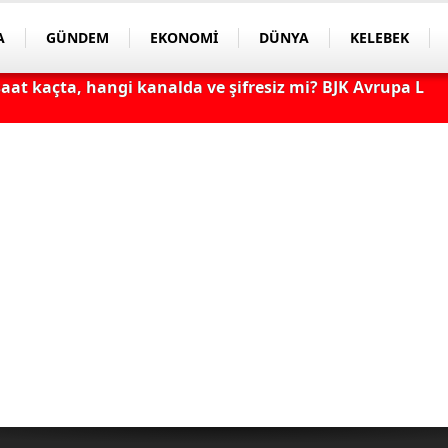
A
GÜNDEM
EKONOMİ
DÜNYA
KELEBEK
aat Kaçta, Hangi Kanalda? TV100 Şifresiz Canlı Maç İzle