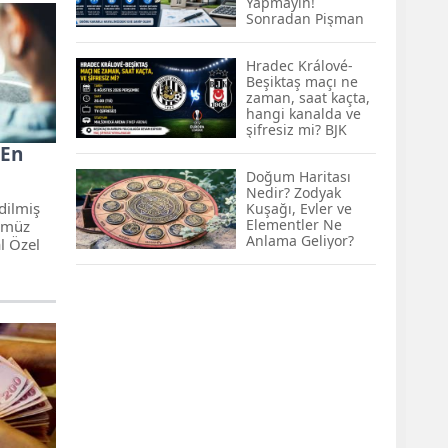
Yapmayın!
KOBİ’lere Dev
Sonradan Pişman
Finansman Hamlesi:
Olabilirsiniz
36 Ay Vadeli 30
Milyon TL Destek
Hradec Králové-
Beşiktaş maçı ne
Emekli Maaşlarında
zaman, saat kaçta,
Temmuz Hesabı:
hangi kanalda ve
Zam Oranı ve Taban
şifresiz mi? BJK
Aylık İçin Yeni
Avrupa Ligi maçı
 En
Senaryolar
şifresiz kanalda
Doğum Haritası
mı? Hradec
Nedir? Zodyak
Králové-Beşiktaş
edilmiş
Kuşağı, Evler ve
maçı şifresiz, HD
Elementler Ne
nümüz
canlı yayın
Anlama Geliyor?
al Özel
en daha