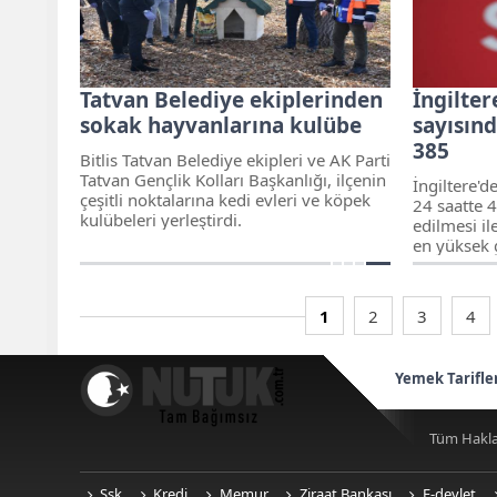
aylık tavan
belirlendi.
Tatvan Belediye ekiplerinden
İngilte
sokak hayvanlarına kulübe
sayısınd
385
Bitlis Tatvan Belediye ekipleri ve AK Parti
Tatvan Gençlik Kolları Başkanlığı, ilçenin
İngiltere'd
çeşitli noktalarına kedi evleri ve köpek
24 saatte 
kulübeleri yerleştirdi.
edilmesi il
en yüksek g
1
2
3
4
Yemek Tarifle
Tüm Hakla
Ssk
Kredi
Memur
Ziraat Bankası
E-devlet