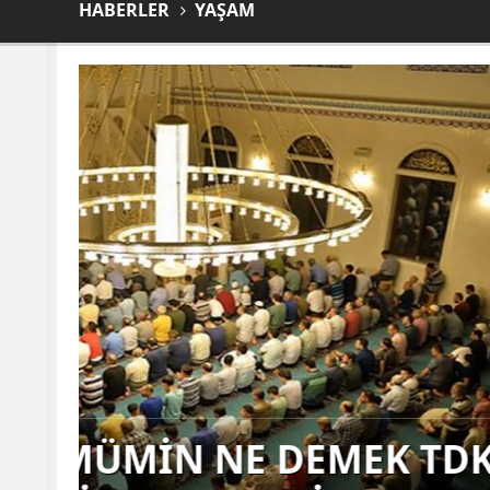
HABERLER
YAŞAM
PKK'NIN SİL
KATILANLARIN M