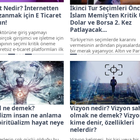
t Nedir? İnternetten
İkinci Tur Seçimleri Önc
zanmak için E Ticaret
İslam Memiş'ten Kritik 
ın!
Dolar ve Borsa 2. Kez
Patlayacak...
ektörüne giriş yapmayı
irçok girişimci ve işletme için
Türkiye'nin seçimlerde kararını
apının seçimi kritik öneme
vermesinin ardından piyasalard
retsiz e-ticaret platformları ilk
bir merak yaşanıyor. Altın ve Pa
kli ya da sınırlı gibi görünse
Piyasaları Uzmanı İslam Memiş,
ıç seviyesi seçenekler
sonrası piyasaları değerlendirer
evseldir.
yatırımcılara önemli bir uyarıda
bulundu.
el ne demek?
Vizyon nedir? Vizyon sa
alizm insan ne anlama
olmak ne demek? Vizyo
piritüalizm hayat neye
kime denir, özellikleri
nelerdir?
rlerin çok güçlü olduğu bu
Vizyon kelimesi, bir kişi veya bir