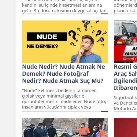
kendini su içinde hissetmesi anlamına
dönemlerde
gelir. Bu durum, kişinin duygusal açıdan
planda kal
zor ve stresli bir süreç geçirdiğini ve
kaç yıldır 
kendini boğucu bir ortamda
kazanmaya b
bulunduğunu gösterir. Son zamanların
kelimesi, i
en popüler ve merak edilen kelimeleri
düşünsel y
arasında suizan bulunmak kelimesi yer
kendilerin
almaktadır. Suizan ne demek sizler için
türlü faali
ayrıntıları ile derledik.
Nude Nedir? Nude Atmak Ne
Resmi G
Demek? Nude Fotoğraf
Araç Sa
Nedir? Nude Atmak Suç Mu?
İlgilend
İtibare
"Nude" kelimesi, bedenin tamamen
çıplak veya minimal giysilerle
Sigortacıl
görüntülenmesini ifade eder. Nude foto,
ve Denetle
insanların vücutlarını çıplak veya
Motorlu Ar
minimal giysilerle görüntüleyen
Sorumluluk
fotoğraflardır. Nude atmak suç mu?
Uygulama E
Nude nedir, nasıl atılır? İşte merak
Yönetmelikt
edilenler...
sigortasın
itibaren yü