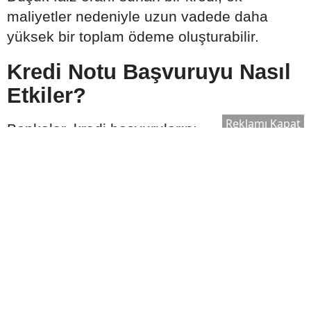
maliyetler nedeniyle uzun vadede daha
yüksek bir toplam ödeme oluşturabilir.
Kredi Notu Başvuruyu Nasıl
Etkiler?
Reklamı Kapat
Bankalar, kredi başvurularını
değerlendirirken kredi notunu önemli
kriterlerden biri olarak dikkate alır. Düzenli
ödeme geçmişine sahip olmak ve finansal
yükümlülükleri zamanında yerine getirmek,
başvurunun olumlu değerlendirilmesine
katkı sağlayabilir.
Başvuru öncesinde şu adımlar faydalı
olabilir: