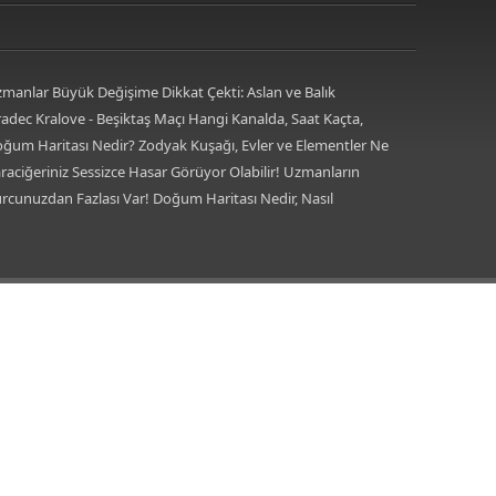
manlar Büyük Değişime Dikkat Çekti: Aslan ve Balık
maları Neleri Değiştirecek?
adec Kralove - Beşiktaş Maçı Hangi Kanalda, Saat Kaçta,
siz Mi? Avrupa Ligi 3. Ön Eleme Maçı Muhtemel 11'ler...
ğum Haritası Nedir? Zodyak Kuşağı, Evler ve Elementler Ne
c Kralove-Beşiktaş Maçı Şifresiz, HD Canlı Yayın
a Geliyor? İşte Burçlar, Evler ve Elementlerin Anlamı!
raciğeriniz Sessizce Hasar Görüyor Olabilir! Uzmanların
 Çektiği İlk Belirtiler
rcunuzdan Fazlası Var! Doğum Haritası Nedir, Nasıl
ılır? Doğum Haritası Nasıl Hesaplanır?