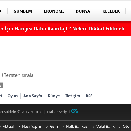
A
GÜNDEM
EKONOMİ
DÜNYA
KELEBEK
 İçin Hangisi Daha Avantajlı? Nelere Dikkat Edilmeli?
Tersten sırala
ri
Oyun
Ana Sayfa
Künye
İletişim
RSS
rı Saklıdır © 2017
Nutuk
|
Haber Scripti
Aktüel
Nasıl Yapılır
Gsm
Halk Bankası
Vakıf Bank
Oto