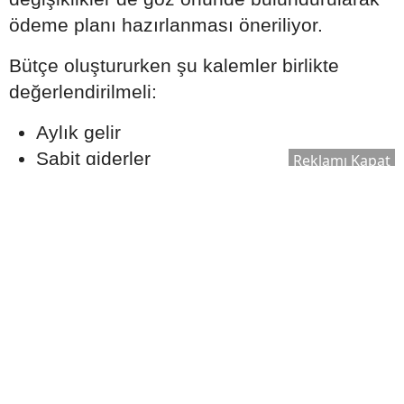
ödeme planı hazırlanması öneriliyor.
Bütçe oluştururken şu kalemler birlikte
değerlendirilmeli:
Aylık gelir
Sabit giderler
Reklamı Kapat
Olası acil durum harcamaları
Tasarruf hedefleri
Kredi taksitleri
Gerçekçi bir ödeme planı oluşturmak, uzun
vadede finansal dengeyi korumaya yardımcı
olabilir.
Ekspertiz Süreci Neden