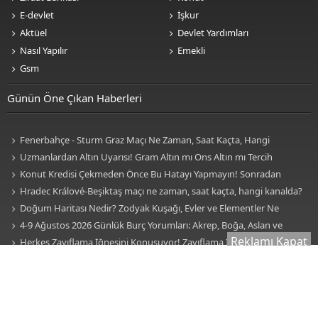
E-devlet
İşkur
Aktüel
Devlet Yardımları
Nasıl Yapılır
Emekli
Gsm
Günün Öne Çıkan Haberleri
Fenerbahçe - Sturm Graz Maçı Ne Zaman, Saat Kaçta, Hangi
Kanalda? TV100 Şifresiz Canlı Maç İzle
Uzmanlardan Altın Uyarısı! Gram Altın mı Ons Altın mı Tercih
Edilmeli?
Konut Kredisi Çekmeden Önce Bu Hatayı Yapmayın! Sonradan
Pişman Olabilirsiniz
Hradec Králové-Beşiktaş maçı ne zaman, saat kaçta, hangi kanalda?
BJK Avrupa Ligi maçı şifresiz kanalda mı? Hradec Králové-Beşiktaş maçı
Doğum Haritası Nedir? Zodyak Kuşağı, Evler ve Elementler Ne
şifresiz, HD canlı yayın
Anlama Geliyor? İşte Burçlar, Evler ve Elementlerin Anlamı!
4-9 Ağustos 2026 Günlük Burç Yorumları: Akrep, Boğa, Aslan ve
Reklamı Kapat
Kova Burçları Hayatınızda Köklü Bir Değişiklik Olacak!
Herkes Zayıflama İğnesini Konuşuyor! Zayıflama İğnesi
Kullanmadan Önce Bilmeniz Gereken 7 Kritik Gerçek
Karaciğeriniz Sessizce Hasar Görüyor Olabilir! Uzmanların Dikkat
Çektiği İlk Belirtiler
Sessiz Kalp Krizi Belirtileri Nelerdir? Uzmanlar Fark Edilmeyen
İşaretlere Karşı Uyarıyor
Yüzyıllardır Gizemini Koruyor! Remil İlmi (Kum Falı) Nedir, Nasıl
Bakılır? Remil İlmi Hangi Peygambere Ait?
Burcunuzdan Fazlası Var! Doğum Haritası Nedir, Nasıl Çıkarılır?