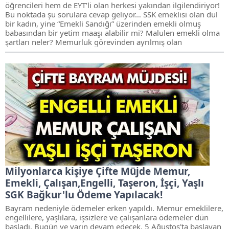
öğrencileri hem de EYT’li olan herkesi yakından ilgilendiriyor!
Bu noktada şu sorulara cevap geliyor… SSK emeklisi olan dul
bir kadın, yine “Emekli Sandığı” üzerinden emekli olmuş
babasından bir yetim maaşı alabilir mi? Malulen emekli olma
şartları neler? Memurluk görevinden ayrılmış olan
Milyonlarca kişiye Çifte Müjde Memur,
Emekli, Çalışan,Engelli, Taşeron, İşçi, Yaşlı
SGK Bağkur'lu Ödeme Yapılacak!
Bayram nedeniyle ödemeler erken yapıldı. Memur emeklilere,
engellilere, yaşlılara, işsizlere ve çalışanlara ödemeler dün
başladı. Bugün ve yarın devam edecek. 5 Ağustos'ta başlayan