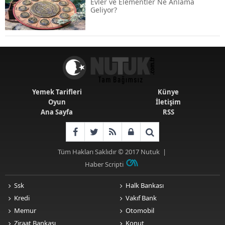
Evler ve Elementler Ne Anlama
Geliyor?
Emekli Maaşlarında Temmuz Hesabı:
Zam Oranı ve Taban Aylık İçin Yeni
Senaryolar
Yemek Tarifleri
Künye
Oyun
İletişim
Ana Sayfa
RSS
Tüm Hakları Saklıdır © 2017
Nutuk
|
Haber Scripti
Ssk
Halk Bankası
Kredi
Vakıf Bank
Memur
Otomobil
Ziraat Bankası
Konut