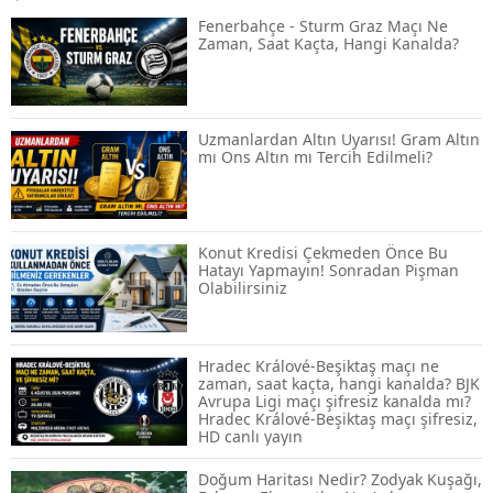
Rehberi ve Güvenli Katılım Yöntemleri
Fenerbahçe - Sturm Graz Maçı Ne
Zaman, Saat Kaçta, Hangi Kanalda?
Spot ve Vadeli İşlem Arasındaki Farklar |
Hangi Piyasa Sizin İçin Daha Uygun?
Uzmanlardan Altın Uyarısı! Gram Altın
mı Ons Altın mı Tercih Edilmeli?
ABD-İran Anlaşması Sonrası Altın
Rekora Koştu, Petrol Fiyatları Sert Düştü
Konut Kredisi Çekmeden Önce Bu
Hatayı Yapmayın! Sonradan Pişman
Olabilirsiniz
Temmuz 2026 Maaş Zammı Netleşiyor!
Memur, Emekli ve Sosyal Yardımlarda
Yeni Oranlar
Hradec Králové-Beşiktaş maçı ne
zaman, saat kaçta, hangi kanalda? BJK
Avrupa Ligi maçı şifresiz kanalda mı?
KOSGEB’den KOBİ’lere Dev Finansman
Hradec Králové-Beşiktaş maçı şifresiz,
Hamlesi: 36 Ay Vadeli 30 Milyon TL
HD canlı yayın
Destek
Doğum Haritası Nedir? Zodyak Kuşağı,