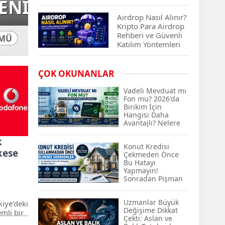
İADESİ YAPILACA
Çıkan Projeler
Airdrop Nasıl Alınır?
Kripto Para Airdrop
Rehberi ve Güvenli
MÜ
Katılım Yöntemleri
Spot ve Vadeli İşlem
ÇOK OKUNANLAR
Arasındaki Farklar |
Hangi Piyasa Sizin
Vadeli Mevduat mı
İçin Daha Uygun?
Fon mu? 2026'da
Birikim İçin
Hangisi Daha
ABD-İran Anlaşması
Avantajlı? Nelere
Sonrası Altın Rekora
Dikkat Edilmeli?
Koştu, Petrol
k
Fiyatları Sert Düştü
Konut Kredisi
kese
Çekmeden Önce
Bu Hatayı
Temmuz 2026 Maaş
Yapmayın!
Zammı Netleşiyor!
Sonradan Pişman
Memur, Emekli ve
Olabilirsiniz
Sosyal Yardımlarda
Uzmanlar Büyük
kiye'deki
Yeni Oranlar
Değişime Dikkat
emli bir
KOSGEB’den
Çekti: Aslan ve
en ya da