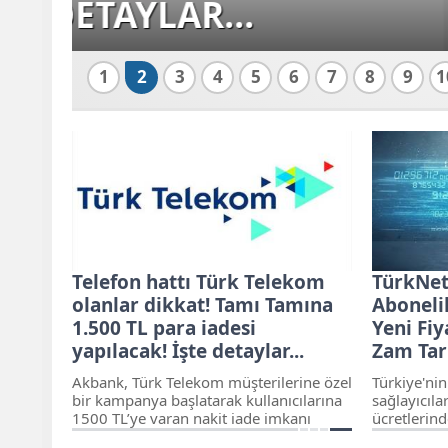
ZAM TARİHİ 
1
2
3
4
5
6
7
8
9
1
Telefon hattı Türk Telekom
TürkNet
olanlar dikkat! Tamı Tamına
Aboneli
1.500 TL para iadesi
Yeni Fiy
yapılacak! İşte detaylar...
Zam Tari
Akbank, Türk Telekom müşterilerine özel
Türkiye'nin
bir kampanya başlatarak kullanıcılarına
sağlayıcıla
1500 TL’ye varan nakit iade imkanı
ücretlerinde
sunuyor. Kampanya, Türk Telekom cep
Yapılan res