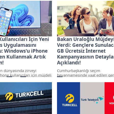
yük yankı uyandırdı. Peki,
iptal eden kullanıcılar, hesapları
rlikte internet kullanıcılarını
unutulan ya da arta kalan bakiyel
yor?
geri ödeme alabilecekler. Turkcel
Vodafone ve Türk Telekom taraf
yapılan açıklamalarla, kullanıcıla
ödeme süreçlerine dair detaylar
paylaşıldı.
ullanıcıları İçin Yeni
Bakan Uraloğlu Müjdey
s Uygulamasını
Verdi: Gençlere Sunulac
: Windows'u iPhone
GB Ücretsiz İnternet
en Kullanmak Artık
Kampanyasının Detayla
n!
Açıklandı!
fon dünyasında zirveyi
Cumhurbaşkanlığı seçim
hone kullanıcıları için müjdeli
beyannamesinde vaat edilen gen
ar. Microsoft, iOS
yönelik 10 GB ücretsiz internet e
e yönelik geliştirdiği yeni
ve vergisiz telefon hakkının deta
ygulamasıyla, iPhone
netleşiyor. Ulaştırma ve Altyapı 
e Windows'u cihazları
Abdulkadir Uraloğlu'nun son
kullanabilme imkanı sunuyor.
açıklamaları, gençlere müjdeyi ge