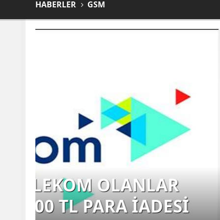
HABERLER
GSM
TÜRKNET'TEN İN
İ
BÜYÜK ZAM: YENİ 