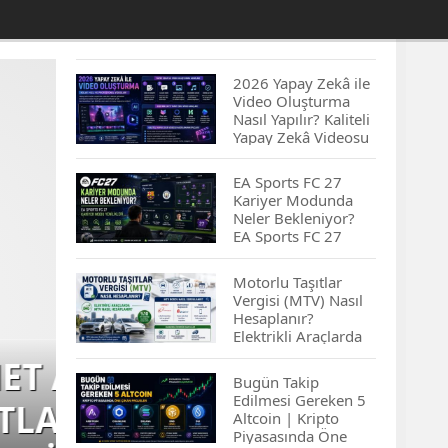
2026 Yapay Zekâ ile
Video Oluşturma
Nasıl Yapılır? Kaliteli
Yapay Zekâ Videosu
Hazırlamanın
İpuçları...
EA Sports FC 27
Kariyer Modunda
Neler Bekleniyor?
EA Sports FC 27
Kariyer Modu
Yenilikleri…
Motorlu Taşıtlar
Vergisi (MTV) Nasıl
Hesaplanır?
Elektrikli Araçlarda
MTV Nasıl
TURKCELL, VODAFO
Hesaplanır? MTV
Bugün Takip
Borcu Nasıl
Edilmesi Gereken 5
E
OLAN HERKESE MÜ
Sorgulanır?
Altcoin | Kripto
Piyasasında Öne