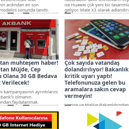
nın ardından en son
ise Huawei çok yeni bir tasarıml
delini sonunda tanıttı.
geliyor. Mate X3 olarak adlandırı
ı olsa bile, Apple'ın akıllı
söylenen telefonun Snapdragon
n yeni yinelemesi için iki
Satellite'ı destekleyeceği duyuru
 olasılığı da mevcut. Beyaz ve
ortaya çıktı. Huawei, Apple'ın s
ı", ikinci nesil HomePod için
iPhone'ları ile daha da
çeneği de olacak. Bu renk
popülerliği olan bu özelliği, Mat
ını da haberimizde
serisi ile telefonlarına uydu bağl
iz.
getirdikten sonra Mate X3'e ekl
planlıyor.
tan muhteşem haber!
Çok sayıda vatandaş
tan Müjde, Cep
dolandırılıyor! Bakanlık
u Olana 30 GB Bedava
kritik uyarı yaptı!
 Verilecek!
Telefonunuza gelen bu
aramalara sakın cevap
i kampanyasının ayrıntılarını
vermeyin!
kbank’lı olmanın
arından faydalanmak
Hazine ve Maliye Bakanlığı’ndan
 işte detaylar...
dakika açıklaması geldi! Son gün
peş peşe yaşanan dolandırıcılık
vakalarının üzerine Bakanlık, Fi
Piyasalar ve Kambiyo Genel Mü