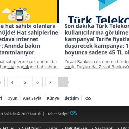
adına para tahsil etmeye çalışan
yönelik ihbarlar alındığını belirt
telefona gelen aramalara itibar
edilmemesi konusunda uyardı.
e hat sahibi olanlara
Son dakika Türk Telek
üjde! Hat sahiplerine
kullanıcılarına görülm
edava internet
kampanya! Tarife fiyatla
r: Anında bakın
düşürecek kampanya: 1
 tanımlanıyor
boyunca sadece 45 TL o
at sahiplerine çok önemli bir
Ziraat Bankası çok önemli bir d
bank ve Vodafone hat sahibi
yaptı. Duyuruda, Ziraat Bankası
e kampanya duyuruları
emekli maaşı alan emeklilere ye
. Kampanya ile ilgili duyuruda,
fırsatlar sunulacağı belirtildi.
kbank üyelerine 3 ay boyunca
Kampanyadan Ziraat Bankası'nd
3
4
5
6
7
internet verilecek. Ayrıca
emekli maaşı alan ve Türk Tele
n Akbank sahibi olanların
hattına sahip müşterilerin
bank Mobil üzerinden
yararlanabileceği belirtilirken, 
ri
Oyun
Ana Sayfa
Künye
İletişim
RSS
ilecekleri de duyuruda yer
yapılan açıklamada 750 dakika t
 bir yere not edin Kampanya
750 SMS tek yön, 5 GB mobil int
 Vodafone fatural
Türk Telekom Mobil hatlarda 12
rı Saklıdır © 2017
Nutuk
|
Haber Scripti
sınırsız...
Aktüel
Nasıl Yapılır
Gsm
Halk Bankası
Vakıf Bank
Oto