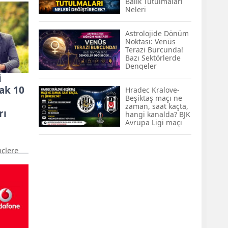
Balık Tutulmaları
KOBİ’lere Dev
nda
Neleri
Finansman Hamlesi:
er için
Değiştirecek?
36 Ay Vadeli 30
l,
Milyon TL Destek
ından
Astrolojide Dönüm
Noktası: Venüs
rın geri
Emekli Maaşlarında
Terazi Burcunda!
Temmuz Hesabı:
Bazı Sektörlerde
Zam Oranı ve Taban
Dengeler
Aylık İçin Yeni
Değişecek...
i
Senaryolar
ak 10
Hradec Kralove-
Beşiktaş maçı ne
zaman, saat kaçta,
rı
hangi kanalda? BJK
Avrupa Ligi maçı
şifresiz kanalda
mı? Hradec
Kralove-Beşiktaş
çlere
maçı şifresiz, HD
rişimi
canlı yayın
yları
Bakanı
tirdi.