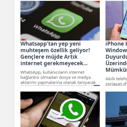
telefonu veya evde internet faturası
medyada bü
otomatik ödeme talimatı veren
bu zamla bi
müşterilere yönelik olarak
neler bekli
düzenlenmiştir.
Whatsapp'tan yep yeni
iPhone K
muhteşem özellik geliyor!
Window
Gençlere müjde Artık
Duyurdu
internet gerekmeyecek...
Üzerind
Mümkü
WhatsApp, kullanıcıların internet
bağlantısı olmadan dosya ve medya
Akıllı tele
aktarımı yapmalarına olanak tanıyacak
zorlayan iP
yeni bir özelliği test ediyor.
bir haber v
ekosistemin
Windows u
sahiplerin
üzerinden 