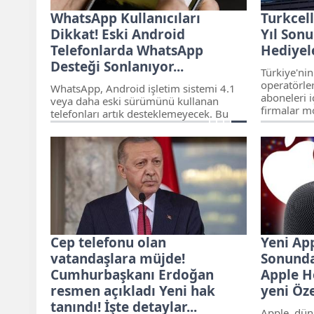
WhatsApp Kullanıcıları
Turkcell
Dikkat! Eski Android
Yıl Sonu
Telefonlarda WhatsApp
Hediyel
Desteği Sonlanıyor...
Türkiye'ni
operatörler
WhatsApp, Android işletim sistemi 4.1
aboneleri i
veya daha eski sürümünü kullanan
firmalar mob
telefonları artık desteklemeyecek. Bu
çeken kam
değişiklik, bazı Samsung ve HTC
ediyor.
modellerini etkiliyor.
Cep telefonu olan
Yeni A
vatandaşlara müjde!
Sonunda 
Cumhurbaşkanı Erdoğan
Apple H
resmen açıkladı Yeni hak
yeni Öze
tanındı! İşte detaylar...
Apple, dü