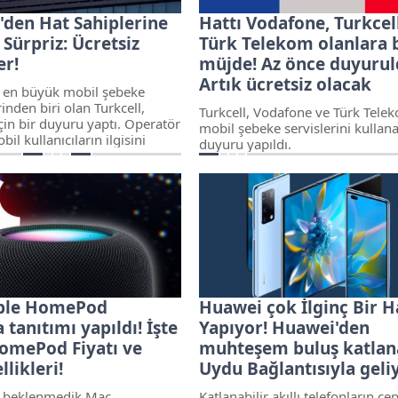
'den Hat Sahiplerine
Hattı Vodafone, Turkcell
 Sürpriz: Ücretsiz
Türk Telekom olanlara
er!
müjde! Az önce duyurul
Artık ücretsiz olacak
n en büyük mobil şebeke
inden biri olan Turkcell,
Turkcell, Vodafone ve Türk Tele
çin bir duyuru yaptı. Operatör
mobil şebeke servislerini kullana
il kullanıcıların ilgisini
duyuru yapıldı.
panyalar paylaşmaya devam
pple HomePod
Huawei çok İlginç Bir 
tanıtımı yapıldı! İşte
Yapıyor! Huawei'den
omePod Fiyatı ve
muhteşem buluş katlana
llikleri!
Uydu Bağlantısıyla geliy
n beklenmedik Mac
Katlanabilir akıllı telefonların c