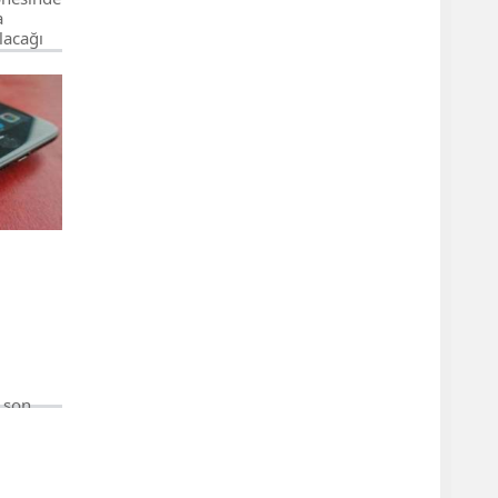
a
lacağı
lduğu,
on model
e 50
antısını
emeyi
 son
lerde
nansal
dürlüğü