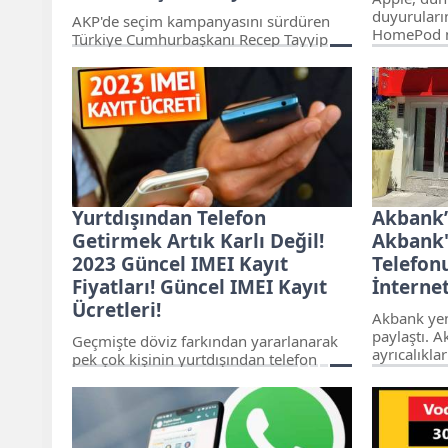
duyuruları
AKP'de seçim kampanyasını sürdüren
HomePod mo
Türkiye Cumhurbaşkanı Recep Tayyip
Görünüm ayn
Erdoğan, partisinin yeni vaatlerini
hoparlörünü
açıklıyor. Erdoğan, mobil cihazlarla ilgili
farklı renk
yeni bir gelişmeyi duyurdu ve detayları
"gece yarıs
sosyal medya hesabından paylaştı.
iki renk se
Detaylar burada...
olasılıklar
bulabilirsin
Yurtdışından Telefon
Akbank’
Getirmek Artık Karlı Değil!
Akbank'
2023 Güncel IMEI Kayıt
Telefon
Fiyatları! Güncel IMEI Kayıt
İnternet
Ücretleri!
Akbank yen
paylaştı. A
Geçmişte döviz farkından yararlanarak
ayrıcalıkl
pek çok kişinin yurtdışından telefon
istiyorsanız
getirdiği ve bu telefonlar sayesinde
oldukça büyük kâr sağladıkları
bilinmektedir. Bu sebeple devlet
tarafından yapılan son açıklamaya göre