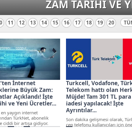
VE YENİ ÜCRETLER...
0
11
12
13
14
15
16
17
18
19
20
TÜ
'ten İnternet
Turkcell, Vodafone, Tür
klerine Büyük Zam:
Telekom hattı olan Her
atlar Açıklandı! İşte
Müjde! Tam 301 TL para
hi ve Yeni Ücretler...
iadesi yapılacak! İşte
Ayrıntılar...
 en yaygın internet
rından TürkNet, abonelik
Son dakika gelişmesi olarak, Tür
 ciddi bir artışa gidiyor.
cep telefonu kullanıcıları için ön
mi açıklama, özellikle sosyal
haber verildi: Mobil hat değiştir