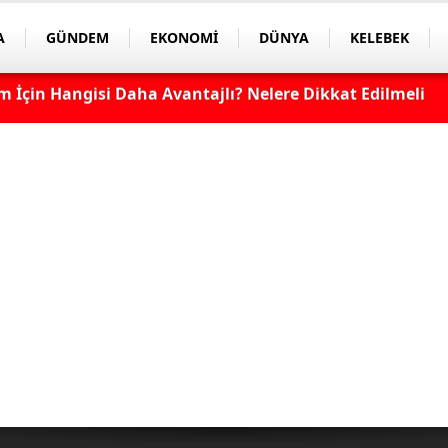
A
GÜNDEM
EKONOMİ
DÜNYA
KELEBEK
apmayın! Sonradan Pişman Olabilirsiniz