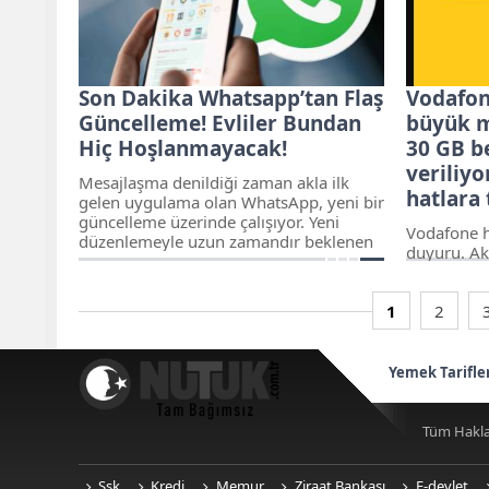
IMEI ücretlerinde bir değişiklik
yapılması planlandı. Bu değişikliğe göre
artık pek çok kişi bu imkânlardan
yararlanamayacak. Yurtdışından telefon
almanın pahalı olduğu bir devrin geldi
Son Dakika Whatsapp’tan Flaş
Vodafon
Güncelleme! Evliler Bundan
büyük m
Hiç Hoşlanmayacak!
30 GB b
veriliyo
Mesajlaşma denildiği zaman akla ilk
hatlara
gelen uygulama olan WhatsApp, yeni bir
güncelleme üzerinde çalışıyor. Yeni
Vodafone h
düzenlemeyle uzun zamandır beklenen
duyuru. Ak
“çevrimiçi bilgisi” ayarı geliyor. Dünya
müşteriler
üzerindeki en popüler mesajlaşma
yapılmıştır
uygulaması WhatsApp, çevrimiçi
ilk defa A
1
2
görünmeyi izleyebilecek bir güncelleme
ayda 30 GB 
üzerinde çalışıyor. Ortaya atılan iddiaya
kampanyada
göre gelecek olan güncellemede,
ilk kez Ak
Yemek Tarifle
WhatsApp’ta konuşurken istediğiniz
yararlanab
aldı.nKodu
kapsamında
Tüm Hakla
Ssk
Kredi
Memur
Ziraat Bankası
E-devlet