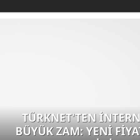
TERNET ABONELİKLERİNE
FİYATLAR AÇIKLANDI! İŞT