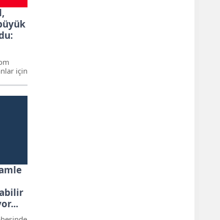
,
 büyük
du:
kom
nlar için
Hamle
bilir
or...
ephesinde