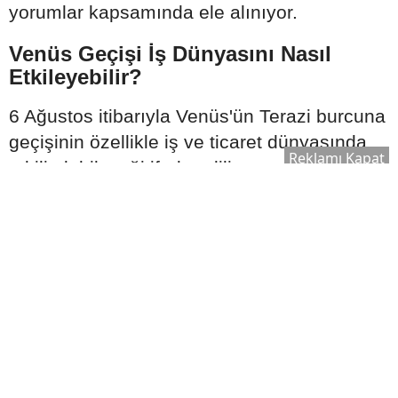
yorumlar kapsamında ele alınıyor.
Venüs Geçişi İş Dünyasını Nasıl
Etkileyebilir?
6 Ağustos itibarıyla Venüs'ün Terazi burcuna
geçişinin özellikle iş ve ticaret dünyasında
Reklamı Kapat
etkili olabileceği ifade ediliyor.
Astrolojik analizlerde şu alanların öne
çıkabileceği belirtiliyor:
Marka yönetimi
Pazarlama faaliyetleri
Satış ekipleri
KOBİ'ler
Girişimcilik projeleri