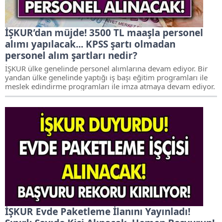
İŞKUR’dan müjde! 3500 TL maaşla personel
alımı yapılacak... KPSS şartı olmadan
personel alım şartları nedir?
İŞKUR ülke genelinde personel alımlarına devam ediyor. Bir
yandan ülke genelinde yaptığı iş başı eğitim programları ile
meslek edindirme programları ile imza atmaya devam ediyor.
İŞKUR Evde Paketleme İlanını Yayınladı!