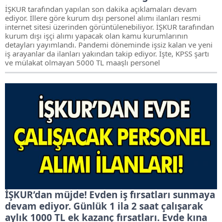
İŞKUR tarafından yapılan son dakika açıklamaları devam
ediyor. İllere göre kurum dışı personel alımı ilanları resmi
internet sitesi üzerinden görüntülenebiliyor. İŞKUR tarafından
kurum dışı işçi alımı yapacak olan kamu kurumlarının
detayları yayımlandı. Pandemi döneminde işsiz kalan ve yeni
iş arayanlar da ilanları yakından takip ediyor. İşte, KPSS şartı
ve mülakat olmayan 5000 TL maaşlı personel
İŞKUR’dan müjde! Evden iş fırsatları sunmaya
devam ediyor. Günlük 1 ila 2 saat çalışarak
aylık 1000 TL ek kazanç fırsatları. Evde kına