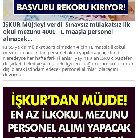
İŞKUR Müjdeyi verdi: Sınavsız mülakatsız ilk
okul mezunu 4000 TL maaşla personel
alınacak…
KPSS ya da mülakat şartı olmadan 4 bin TL maaşla ilkokul
mezunları arasından personel alımı yapılacağı açıklandı.
Neredeyse her hafta farklı ilanları yayına alan İŞKUR bu sefer
de şirket, belediye ya da belediyelere bağlı kurumlarda kurum
dışı olarak istihdam edecek personel alımları olacağını
duyurdu.