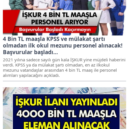
4 Bin TL maaşla KPSS ve mülakat şartı
olmadan ilk okul mezunu personel alınacak!
Başvurular başladı…
2021 yılına sadece sayılı gün kala İŞKUR yine müjdeli haberini
verdi. KPSS ya da mülakat şartı olmadan, en az ilkokul
mezunu vatandaşlar arasından 4 bin TL maaş ile personel
alımları yapılacağını açıkladı.