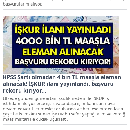
başvurularını alıyor.
KPSS Şartı olmadan 4 bin TL maaşla eleman
alınacak! İŞKUR ilanı yayınlandı, başvuru
rekoru kırıyor…
Ülkede günden güne artan işsizlik nedeni ile İŞKUR iş
istihdamı ile yüzlerce işsiz vatandaşa iş imkânı sunmaya
devam ediyor. Her meslek grubunda ve herkese birden fazla
çeşit ile iş imkânı sunan İŞKUR bu sefer yaptığı alım ve verdiği
maaş miktarı ile dudak uçuklattı.