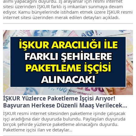
alımı yapacağını duyurdu. İş arayanlar için resmi internet
sitesi üzerinden İŞKUR farklı iş imkanları sunmaya devam
ediyor. Kamu bünyelerinde istihdam etmek üzere İŞKUR resmi
internet sitesi üzerinden merak edilen detayları açıkladı.
İŞKUR Yüzlerce Paketleme İşçisi Arıyor!
Başvuran Herkese Düzenli Maaş Verilecek…
İŞKUR resmi internet sitesinden paketleme işinde çalışacak
işçi aradığına dair duyuruda bulundu. Paylaşılan duyuruda
birçok şehirde yüzlerce paketleme alınacağını duyurdu.
Paketleme işçisi ilan ve detaylar…