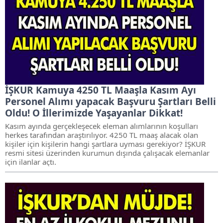
İŞKUR Kamuya 4250 TL Maaşla Kasım Ayı
Personel Alımı yapacak Başvuru Şartları Belli
Oldu! O İllerimizde Yaşayanlar Dikkat!
Kasım ayında gerçekleşecek eleman alımlarının koşulları
herkes tarafından araştırılıyor. 4250 TL maaş alacak olan
kişiler için kişilerin hangi şartlara uyması gerekiyor? İŞKUR
resmi sitesi üzerinden kurumun dışında çalışacak elemanlar
için ilanlar açtı.