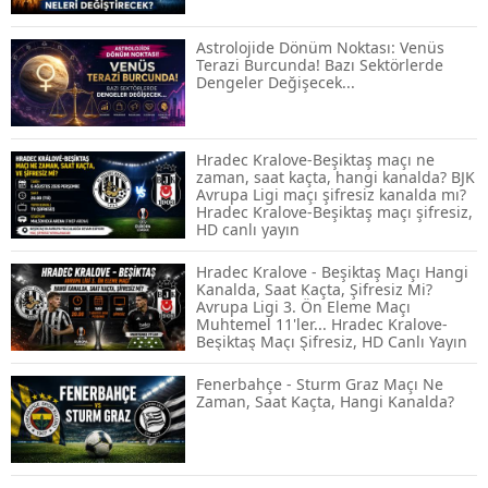
Hangi Piyasa Sizin İçin Daha Uygun?
Astrolojide Dönüm Noktası: Venüs
Terazi Burcunda! Bazı Sektörlerde
Dengeler Değişecek...
ABD-İran Anlaşması Sonrası Altın
Rekora Koştu, Petrol Fiyatları Sert Düştü
Hradec Kralove-Beşiktaş maçı ne
zaman, saat kaçta, hangi kanalda? BJK
Avrupa Ligi maçı şifresiz kanalda mı?
Hradec Kralove-Beşiktaş maçı şifresiz,
Temmuz 2026 Maaş Zammı Netleşiyor!
HD canlı yayın
Memur, Emekli ve Sosyal Yardımlarda
Yeni Oranlar
Hradec Kralove - Beşiktaş Maçı Hangi
Kanalda, Saat Kaçta, Şifresiz Mi?
Avrupa Ligi 3. Ön Eleme Maçı
KOSGEB’den KOBİ’lere Dev Finansman
Muhtemel 11'ler... Hradec Kralove-
Hamlesi: 36 Ay Vadeli 30 Milyon TL
Beşiktaş Maçı Şifresiz, HD Canlı Yayın
Destek
Fenerbahçe - Sturm Graz Maçı Ne
Zaman, Saat Kaçta, Hangi Kanalda?
Emekli Maaşlarında Temmuz Hesabı:
Zam Oranı ve Taban Aylık İçin Yeni
Senaryolar