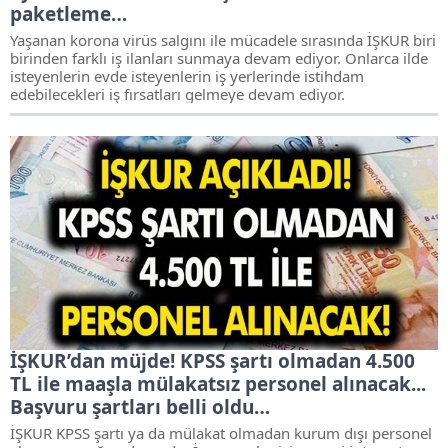
paketleme…
Yaşanan korona virüs salgını ile mücadele sırasında İŞKUR biri
birinden farklı iş ilanları sunmaya devam ediyor. Onlarca ilde
isteyenlerin evde isteyenlerin iş yerlerinde istihdam
edebilecekleri iş fırsatları gelmeye devam ediyor.
İŞKUR’dan müjde! KPSS şartı olmadan 4.500
TL ile maaşla mülakatsız personel alınacak...
Başvuru şartları belli oldu…
İŞKUR KPSS şartı ya da mülakat olmadan kurum dışı personel