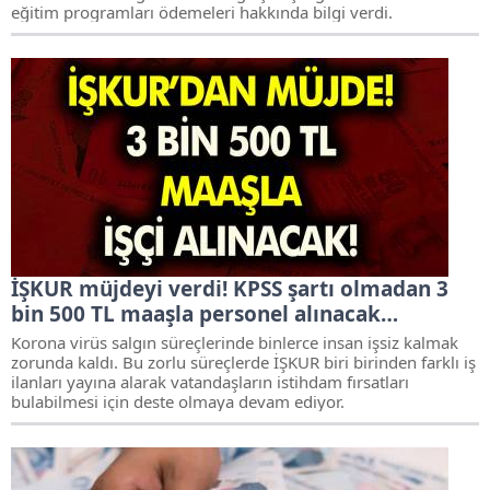
eğitim programları ödemeleri hakkında bilgi verdi.
İŞKUR müjdeyi verdi! KPSS şartı olmadan 3
bin 500 TL maaşla personel alınacak…
Korona virüs salgın süreçlerinde binlerce insan işsiz kalmak
zorunda kaldı. Bu zorlu süreçlerde İŞKUR biri birinden farklı iş
ilanları yayına alarak vatandaşların istihdam fırsatları
bulabilmesi için deste olmaya devam ediyor.