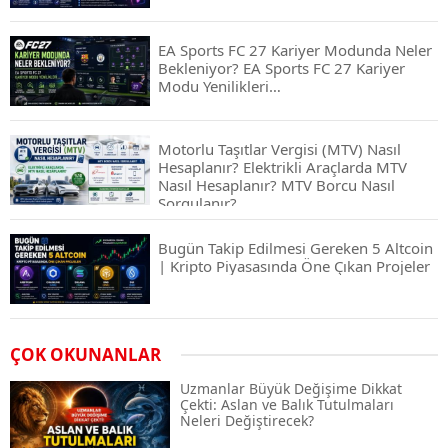
EA Sports FC 27 Kariyer Modunda Neler
Bekleniyor? EA Sports FC 27 Kariyer
Modu Yenilikleri…
Motorlu Taşıtlar Vergisi (MTV) Nasıl
Hesaplanır? Elektrikli Araçlarda MTV
Nasıl Hesaplanır? MTV Borcu Nasıl
Sorgulanır?
Bugün Takip Edilmesi Gereken 5 Altcoin
| Kripto Piyasasında Öne Çıkan Projeler
Airdrop Nasıl Alınır? Kripto Para Airdrop
ÇOK OKUNANLAR
Rehberi ve Güvenli Katılım Yöntemleri
Uzmanlar Büyük Değişime Dikkat
Çekti: Aslan ve Balık Tutulmaları
Neleri Değiştirecek?
Spot ve Vadeli İşlem Arasındaki Farklar |