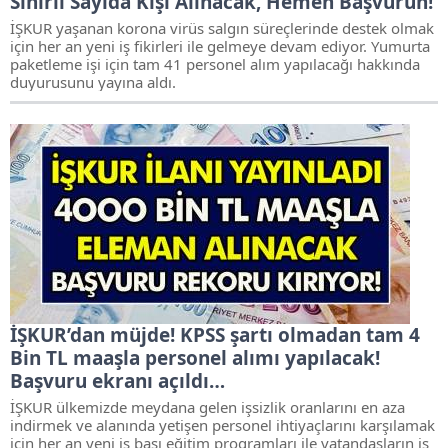
Sınırlı Sayıda Kişi Alınacak, Hemen Başvurun!
İŞKUR yaşanan korona virüs salgın süreçlerinde destek olmak
için her an yeni iş fikirleri ile gelmeye devam ediyor. Yumurta
paketleme işi için tam 41 personel alım yapılacağı hakkında
duyurusunu yayına aldı.
İŞKUR’dan müjde! KPSS şartı olmadan tam 4
Bin TL maaşla personel alımı yapılacak!
Başvuru ekranı açıldı…
İŞKUR ülkemizde meydana gelen işsizlik oranlarını en aza
indirmek ve alanında yetişen personel ihtiyaçlarını karşılamak
için her an yeni iş başı eğitim programları ile vatandaşların iş