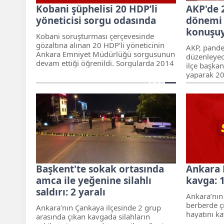
Kobani şüphelisi 20 HDP’li
AKP'de 
yöneticisi sorgu odasında
dönemi 
konuşuy
Kobani soruşturması çerçevesinde
gözaltına alınan 20 HDP’li yöneticinin
AKP, pande
Ankara Emniyet Müdürlüğü sorgusunun
düzenleyec
devam ettiği öğrenildi. Sorgularda 2014
ilçe başka
yılında HDP’nin yayımladığı "halkımıza
yaparak 20
acil çağrı" bildiri ve aralamalarda ele
gitmeyi pla
geçirilen basılı ile dijital unsurlar
soruluyor.
Başkent'te sokak ortasında
Ankara K
amca ile yeğenine silahlı
kavga: 1
saldırı: 2 yaralı
Ankara’nın 
berberde çı
Ankara’nın Çankaya ilçesinde 2 grup
hayatını ka
arasında çıkan kavgada silahların