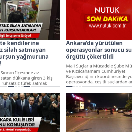
yağ nedeniyle başka kazaların
yaşanmaması için trafik ekipleri
oldu.
te kendilerine
Ankara’da yürütülen
ız silah satmayan
operasyonlar sonucu su
kurşun yağmuruna
örgütü çökertildi
!
Mali Suçlarla Mücadele Şube M
ve Kızılcahamam Cumhuriyet
 Sincan İlçesinde av
Başsavcılığının koordinesinde y
satan dükkana giren 3 kişi
operasyonda, çeşitli suçlardan a
e ruhsatsız tüfek satmak
kişi yakalanarak tutuklandı.
esnafa ailesinin yanında
ırdı. Şans eseri tüfekli
kimse yaralanmadı.