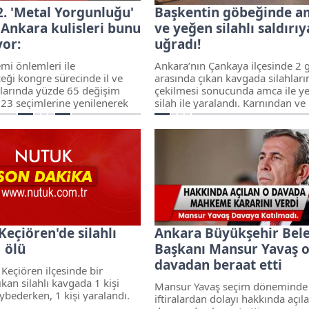
2. 'Metal Yorgunluğu'
Başkentin göbeğinde a
Ankara kulisleri bunu
ve yeğen silahlı saldırıy
or:
uğradı!
mi önlemleri ile
Ankara’nın Çankaya ilçesinde 2 
eği kongre sürecinde il ve
arasında çıkan kavgada silahları
nlarında yüzde 65 değişim
çekilmesi sonucunda amca ile y
23 seçimlerine yenilenerek
silah ile yaralandı. Karnından ve
nlıyor.
bölgesinden amcanın durumunu
olduğu öğrenildi.
eçiören'de silahlı
Ankara Büyükşehir Bel
 ölü
Başkanı Mansur Yavaş 
davadan beraat etti
Keçiören ilçesinde bir
kan silahlı kavgada 1 kişi
Mansur Yavaş seçim döneminde 
ybederken, 1 kişi yaralandı.
iftiralardan dolayı hakkında açıl