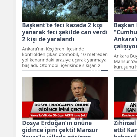
almaktadır...
Başkent'te feci kazada 2 kişi
Başkan 
yanarak feci şekilde can verdi
"Cumhur
2 kişi de yaralandı
Ankara’
çalışıyo
Ankara’nın Keçiören ilçesinde
kontrolden çıkan otomobil, 10 metreden
Ankara Büy
yol kenarındaki araziye uçarak yanmaya
Mansur Yav
başladı. Otomobil içerisinde sıkışan 2
kuruşunu h
kişi yanarak feci şekilde hayatını
yeni bir An
kaybederken, 2 kişi de yaralandı.
Cumhuriyet
olmaya çalı
Dosya Erdoğan'ın önüne
Zihinsel
gidince ipini çekti! Mansur
etti! Ka
Yavaş'la villada görüşen
babası f