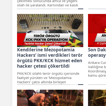
çekilmesi sonucunda amca ile yeğeni
silah ile yaralandı. Karnından ve kasık
bölgesinden amcanın durumunun ağır
olduğu öğrenildi.
Kendilerine Mezopotamia
Son Dak
Hackers’ ismi verdikleri terör
operasyo
örgütü PKK/KCK hizmet eden
Ankara Cum
hacker çetesi çökertildi
Valiliğine 
Koordinasy
PKK/KCK silahlı terör örgütü içerisinde
kamu görev
faaliyet yürüten ve ‘Mezopotamia
yapılan iha
Hackers’ çatısı altında birleşen
menfaat tem
‘hacker’lara yönelik Ankara merkezli 17
şüpheli hak
ilde düzenlenen eş zamanlı operasyonda
47 şüpheli
11 kişi tutuklandı.
gerçekleşti