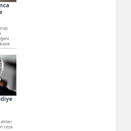
mca
a
grup
n
eğeni
 kasık
n ağır
ediye
o
atılan
an ceza