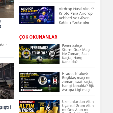
Çıkan Projeler
Airdrop Nasıl Alınır?
Kripto Para Airdrop
Rehberi ve Güvenli
ü
Katılım Yöntemleri
3
Spot ve Vadeli İşlem
ÇOK OKUNANLAR
Arasındaki Farklar |
Hangi Piyasa Sizin
da 3
Fenerbahçe -
İçin Daha Uygun?
Sturm Graz Maçı
Ne Zaman, Saat
Kaçta, Hangi
ABD-İran Anlaşması
Kanalda?
Sonrası Altın Rekora
Koştu, Petrol
Fiyatları Sert Düştü
Hradec Králové-
Beşiktaş maçı ne
zaman, saat kaçta,
Temmuz 2026 Maaş
hangi kanalda? BJK
Zammı Netleşiyor!
Avrupa Ligi maçı
Memur, Emekli ve
şifresiz kanalda
Sosyal Yardımlarda
mı? Hradec
Uzmanlardan Altın
Králové-Beşiktaş
Yeni Oranlar
Uyarısı! Gram Altın
maçı şifresiz, HD
ıştı!
KOSGEB’den
mı Ons Altın mı
canlı yayın