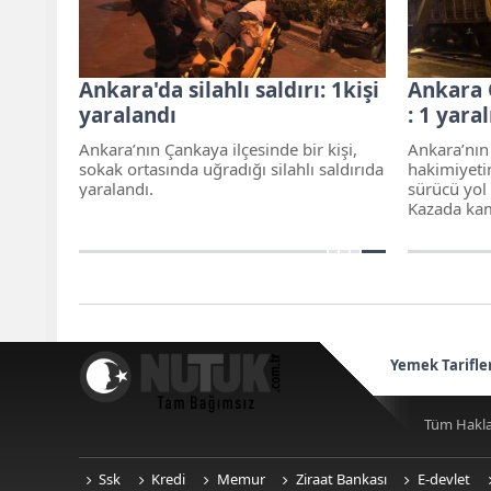
Ankara'da silahlı saldırı: 1kişi
Ankara 
yaralandı
: 1 yaral
Ankara’nın Çankaya ilçesinde bir kişi,
Ankara’nın
sokak ortasında uğradığı silahlı saldırıda
hakimiyeti
yaralandı.
sürücü yol 
Kazada kam
Yemek Tarifle
Tüm Hakla
Ssk
Kredi
Memur
Ziraat Bankası
E-devlet