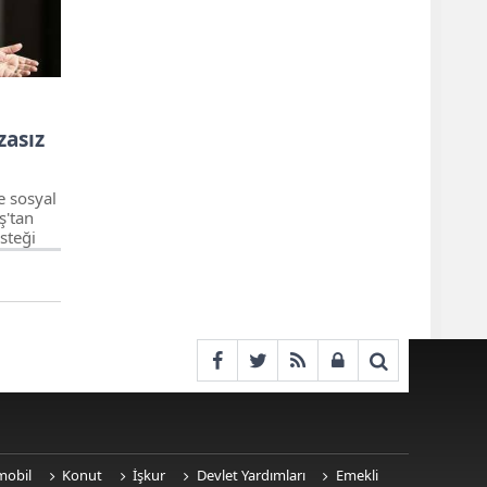
zasız
e sosyal
ş'tan
steği
 Altınok
cavüz
mobil
Konut
İşkur
Devlet Yardımları
Emekli