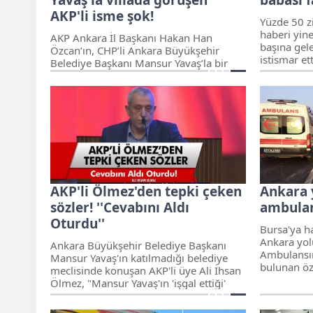
AKP'li isme şok!
Yüzde 50 zi
haberi yin
AKP Ankara İl Başkanı Hakan Han
başına gel
Özcan’ın, CHP’li Ankara Büyükşehir
istismar et
Belediye Başkanı Mansur Yavaş’la bir
ismindeki 
villada buluşması, AKP'deki kongre
şikayetçi 
planlarını değiştirdi. Cumhurbaşkanı
tarafından
Erdoğan'ın önüne gelen dosyanın
M. tutukla
ardından AKP il yönetiminin sil baştan
sonra ceza
yenilenmesi bekleniyor.
AKP'li Ölmez'den tepki çeken
Ankara 
sözler! ''Cevabını Aldı
ambulans
Oturdu''
Bursa'ya h
Ankara yolu
Ankara Büyükşehir Belediye Başkanı
Ambulansı
Mansur Yavaş'ın katılmadığı belediye
bulunan öze
meclisinde konuşan AKP'li üye Ali İhsan
Ölmez, "Mansur Yavaş'ın 'işgal ettiği'
koltukta ben 10 yıl oturdum" ifadelerine
tepkiler yağdı.