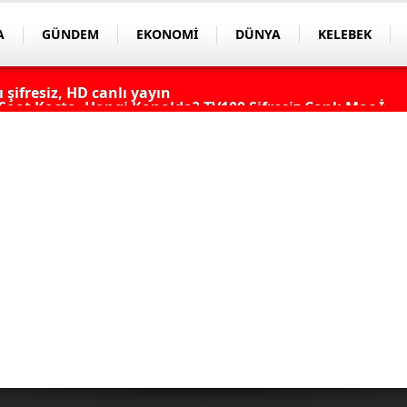
A
GÜNDEM
EKONOMİ
DÜNYA
KELEBEK
aat Kaçta, Hangi Kanalda? TV100 Şifresiz Canlı Maç İzle