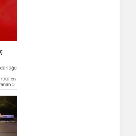
 seferber
ç
üdürlüğü
ürütülen
ranan 5