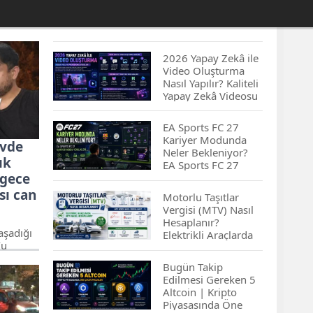
2026 Yapay Zekâ ile
Video Oluşturma
Nasıl Yapılır? Kaliteli
Yapay Zekâ Videosu
Hazırlamanın
İpuçları...
EA Sports FC 27
Kariyer Modunda
evde
Neler Bekleniyor?
ık
EA Sports FC 27
 gece
Kariyer Modu
Yenilikleri…
sı can
Motorlu Taşıtlar
Vergisi (MTV) Nasıl
Hesaplanır?
aşadığı
Elektrikli Araçlarda
’u
MTV Nasıl
layan
Hesaplanır? MTV
Bugün Takip
nucunda
Borcu Nasıl
Edilmesi Gereken 5
Sorgulanır?
Altcoin | Kripto
Piyasasında Öne