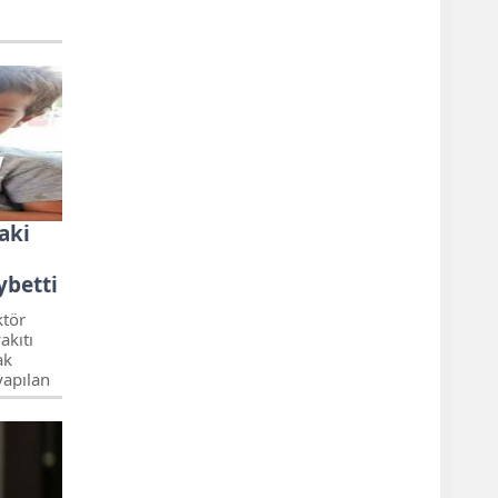
aki
ybetti
ktör
akıtı
ak
yapılan
mayan 5
sinde