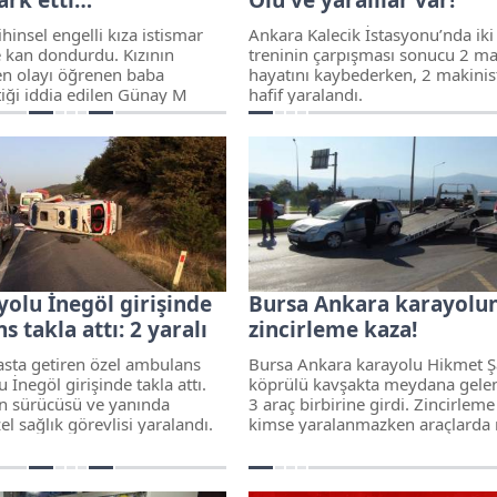
hinsel engelli kıza istismar
Ankara Kalecik İstasyonu’nda iki
e kan dondurdu. Kızının
treninin çarpışması sonucu 2 ma
en olayı öğrenen baba
hayatını kaybederken, 2 makinis
tiği iddia edilen Günay M
hafif yaralandı.
64 yaşındaki şahıstan anında
oldu. Baba Enver Şahin
 gelen iddialara göre Günay
narak da korkunç anlardan
 evine götürüldü.
yolu İnegöl girişinde
Bursa Ankara karayolu
 takla attı: 2 yaralı
zincirleme kaza!
asta getiren özel ambulans
Bursa Ankara karayolu Hikmet Ş
 İnegöl girişinde takla attı.
köprülü kavşakta meydana gele
n sürücüsü ve yanında
3 araç birbirine girdi. Zincirlem
l sağlık görevlisi yaralandı.
kimse yaralanmazken araçlarda
hasar meydana geldi. Kaza sonra
araçlar çekici yardımıyla kaza y
kaldırılırken, kaza sonucu yola 