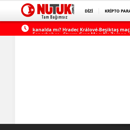
DİZİ
KRİPTO PAR
ASAYİŞ
SPOR
çı şifresiz
Fenerbahçe - Sturm Graz Maçı Ne Zaman, S