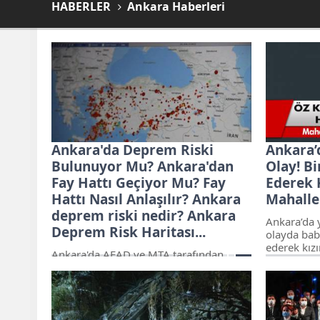
HABERLER
Ankara Haberleri
Ankara'da Deprem Riski
Ankara’
Bulunuyor Mu? Ankara'dan
Olay! Bi
Fay Hattı Geçiyor Mu? Fay
Ederek K
Hattı Nasıl Anlaşılır? Ankara
Mahallel
deprem riski nedir? Ankara
Ankara’da 
Deprem Risk Haritası...
olayda bab
ederek kızı
Ankara'da AFAD ve MTA tarafından
itiraf etti
yenilenen canlı fay hatları haritasının
mahalleli 
yayınlanmasıyla birlikte, şehirdeki
adamın evi
deprem riski bulunan ilçeler daha net bir
döküp ateşe
şekilde ortaya çıktı. Aşağıda Ankara'daki
deprem risk haritası ve riskli ilçeler yer