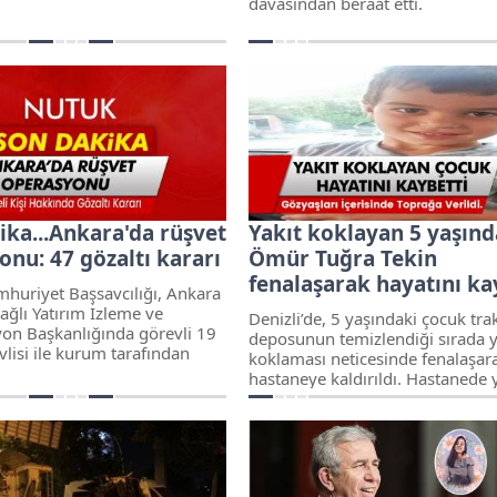
davasından beraat etti.
ika...Ankara'da rüşvet
Yakıt koklayan 5 yaşınd
nu: 47 gözaltı kararı
Ömür Tuğra Tekin
fenalaşarak hayatını ka
huriyet Başsavcılığı, Ankara
bağlı Yatırım İzleme ve
Denizli’de, 5 yaşındaki çocuk tra
on Başkanlığında görevli 19
deposunun temizlendiği sırada y
lisi ile kurum tarafından
koklaması neticesinde fenalaşar
lelerde rüşvet karşılığında
hastaneye kaldırıldı. Hastanede 
in ettikleri ileri sürülen 28
müdahalelere rağmen kurtarıla
kında gözaltı kararı verildi.
yaşındaki çocuk, gözyaşları içeri
den 37'si eş zamanlı
toprağa verildi.
rilen operasyonla yakalandı.