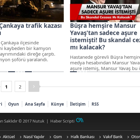
Çankaya trafik kazası
Büşra hemşire Mansur
ı
Yavaş'tan sadece aşure
istemişti! Bu skandal ce
 Çankaya ilçesinde
mı kalacak?
ni kaybeden bir kamyon
ayrımındaki direğe çarptı.
Hastanede görevli Büşra hemşir
yon şoförü yaralandı.
medya hesabından Mansur Yava
aşure istemiş, Mansur Yavaş bu i
karşılıksız bırakmamıştı. S. Kaan
isimli kullanıcı ise hemşireye te
iddiasında bulundu.
1
2
ri
Oyun
Ana Sayfa
Künye
İletişim
RSS
rı Saklıdır © 2017
Nutuk
|
Haber Scripti
Aktüel
Nasıl Yapılır
Gsm
Halk Bankası
Vakıf Bank
Oto