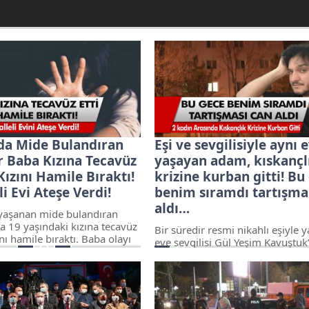
da Mide Bulandıran
Eşi ve sevgilisiyle aynı 
r Baba Kızına Tecavüz
yaşayan adam, kıskançl
ızını Hamile Bıraktı!
krizine kurban gitti! Bu
i Evi Ateşe Verdi!
benim sıramdı tartışma
aldı…
yaşanan mide bulandıran
a 19 yaşındaki kızına tecavüz
Bir süredir resmi nikahlı eşiyle y
nı hamile bıraktı. Baba olayı
eve sevgilisi Gül Yeşim Kavuştuk
kten sonra tutuklandı ve
getirerek beraber yaşamaya baş
bu duruma sessiz kalmayarak
Önder çelik, kıskançlık krizi so
ni ateşe verdi. Eve benzin
hayatını kaybetti.
 verdiler.