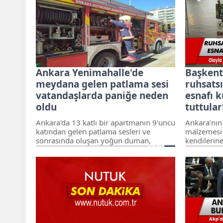
Ankara Yenimahalle'de
Başkent
meydana gelen patlama sesi
ruhsats
vatandaşlarda paniğe neden
esnafı 
oldu
tuttular
Ankara'da 13 katlı bir apartmanın 9'uncu
Ankara’nın
katından gelen patlama sesleri ve
malzemesi 
sonrasında oluşan yoğun duman,
kendilerin
vatandaşları korkuttu.
istemeyen 
kurşun yağd
saldırıda 