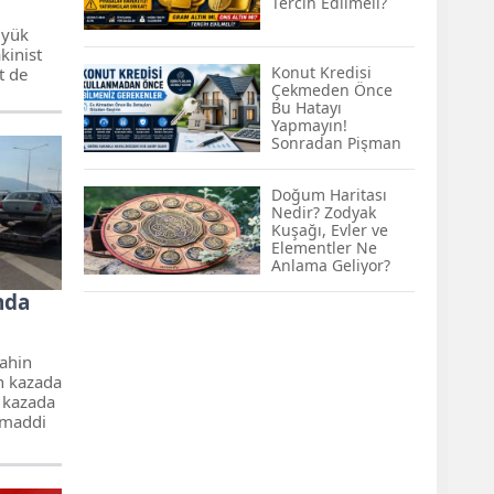
Tercih Edilmeli?
KOBİ’lere Dev
Finansman Hamlesi:
 yük
36 Ay Vadeli 30
kinist
Milyon TL Destek
Konut Kredisi
t de
Çekmeden Önce
Emekli Maaşlarında
Bu Hatayı
Temmuz Hesabı:
Yapmayın!
Zam Oranı ve Taban
Sonradan Pişman
Aylık İçin Yeni
Olabilirsiniz
Senaryolar
Doğum Haritası
Nedir? Zodyak
Kuşağı, Evler ve
Elementler Ne
Anlama Geliyor?
nda
ahin
n kazada
e kazada
 maddi
sı
erinden
dökülen