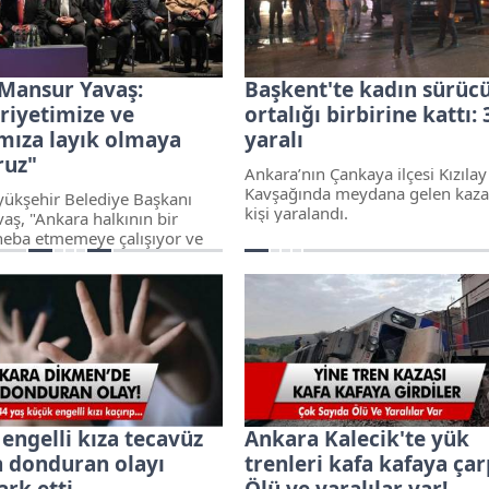
Mansur Yavaş:
Başkent'te kadın sürüc
iyetimize ve
ortalığı birbirine kattı: 
mıza layık olmaya
yaralı
ruz"
Ankara’nın Çankaya ilçesi Kızılay
Kavşağında meydana gelen kaza
ükşehir Belediye Başkanı
kişi yaralandı.
aş, "Ankara halkının bir
eba etmemeye çalışıyor ve
kara inşa ediyoruz.
imize ve Ankara’mıza layık
şıyoruz" dedi.
 engelli kıza tecavüz
Ankara Kalecik'te yük
n donduran olayı
trenleri kafa kafaya çarp
ark etti…
Ölü ve yaralılar var!