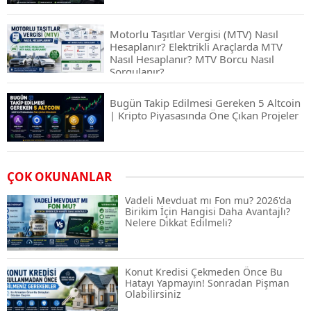
Motorlu Taşıtlar Vergisi (MTV) Nasıl
Hesaplanır? Elektrikli Araçlarda MTV
Nasıl Hesaplanır? MTV Borcu Nasıl
Sorgulanır?
Bugün Takip Edilmesi Gereken 5 Altcoin
| Kripto Piyasasında Öne Çıkan Projeler
Airdrop Nasıl Alınır? Kripto Para Airdrop
ÇOK OKUNANLAR
Rehberi ve Güvenli Katılım Yöntemleri
Vadeli Mevduat mı Fon mu? 2026'da
Birikim İçin Hangisi Daha Avantajlı?
Nelere Dikkat Edilmeli?
Spot ve Vadeli İşlem Arasındaki Farklar |
Hangi Piyasa Sizin İçin Daha Uygun?
Konut Kredisi Çekmeden Önce Bu
Hatayı Yapmayın! Sonradan Pişman
Olabilirsiniz
ABD-İran Anlaşması Sonrası Altın