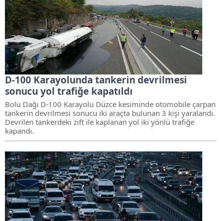
D-100 Karayolunda tankerin devrilmesi
sonucu yol trafiğe kapatıldı
Bolu Dağı D-100 Karayolu Düzce kesiminde otomobile çarpan
tankerin devrilmesi sonucu iki araçta bulunan 3 kişi yaralandı.
Devrilen tankerdeki zift ile kaplanan yol iki yönlü trafiğe
kapandı.