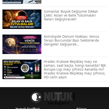
Rekora Koştu, Petrol Fiyatları Sert Düştü
Uzmanlar Büyük Değişime Dikkat
Çekti: Aslan ve Balık Tutulmaları
Neleri Değiştirecek?
Temmuz 2026 Maaş Zammı Netleşiyor!
Memur, Emekli ve Sosyal Yardımlarda
Yeni Oranlar
Astrolojide Dönüm Noktası: Venüs
Terazi Burcunda! Bazı Sektörlerde
Dengeler Değişecek...
KOSGEB’den KOBİ’lere Dev Finansman
Hamlesi: 36 Ay Vadeli 30 Milyon TL
Destek
Hradec Kralove-Beşiktaş maçı ne
zaman, saat kaçta, hangi kanalda? BJK
Avrupa Ligi maçı şifresiz kanalda mı?
Emekli Maaşlarında Temmuz Hesabı:
Hradec Kralove-Beşiktaş maçı şifresiz,
Zam Oranı ve Taban Aylık İçin Yeni
HD canlı yayın
Senaryolar
Yemek Tarifleri
Künye