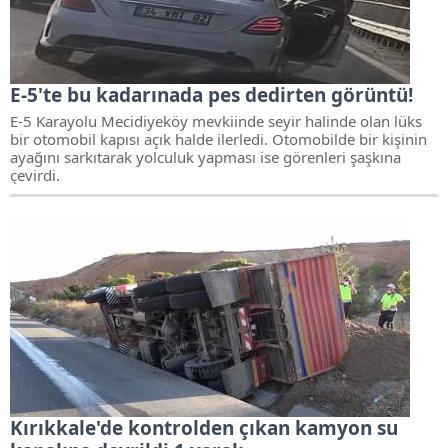
E-5'te bu kadarınada pes dedirten görüntü!
E-5 Karayolu Mecidiyeköy mevkiinde seyir halinde olan lüks
bir otomobil kapısı açık halde ilerledi. Otomobilde bir kişinin
ayağını sarkıtarak yolculuk yapması ise görenleri şaşkına
çevirdi.
Kırıkkale'de kontrolden çıkan kamyon su