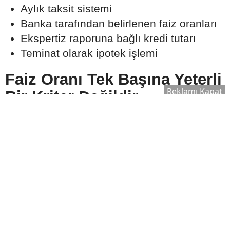
Aylık taksit sistemi
Banka tarafından belirlenen faiz oranları
Ekspertiz raporuna bağlı kredi tutarı
Teminat olarak ipotek işlemi
Faiz Oranı Tek Başına Yeterli
Reklamı Kapat
Bir Kriter Değildir
Konut kredisi seçerken birçok kişi yalnızca
faiz oranına odaklanıyor. Ancak uzmanlar,
toplam maliyetin değerlendirilmesinin daha
doğru bir yaklaşım olduğunu belirtiyor.
Karşılaştırılması gereken başlıca unsurlar
şunlardır:
Faiz oranı