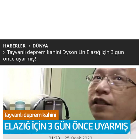
HABERLER
DÜNYA
Tayvanlı deprem kahini Dyson Lin Elazığ için 3 gün
önce uyarmış!
01:28
25 Ocak 2020