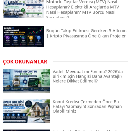
Motorlu Taşıtlar Vergisi (MTV) Nasıl
Hesaplanır? Elektrikli Araçlarda MTV
Nasıl Hesaplanır? MTV Borcu Nasıl
Sorgulanır?
Bugün Takip Edilmesi Gereken 5 Altcoin
| Kripto Piyasasında Öne Çıkan Projeler
Airdrop Nasıl Alınır? Kripto Para Airdrop
ÇOK OKUNANLAR
Rehberi ve Güvenli Katılım Yöntemleri
Vadeli Mevduat mı Fon mu? 2026'da
Birikim İçin Hangisi Daha Avantajlı?
Nelere Dikkat Edilmeli?
Spot ve Vadeli İşlem Arasındaki Farklar |
Hangi Piyasa Sizin İçin Daha Uygun?
Konut Kredisi Çekmeden Önce Bu
Hatayı Yapmayın! Sonradan Pişman
Olabilirsiniz
ABD-İran Anlaşması Sonrası Altın
Rekora Koştu, Petrol Fiyatları Sert Düştü