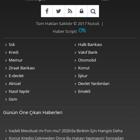
Tüm Hakları Saklıdır © 2017
Nutuk
|
Haber Scripti
Ssk
Halk Bankası
Kredi
Vakıf Bank
Memur
Otomobil
Ziraat Bankası
Konut
E-devlet
İşkur
Aktüel
Devlet Yardımları
Nasıl Yapılır
Emekli
Gsm
Günün Öne Çıkan Haberleri
Vadeli Mevduat mı Fon mu? 2026'da Birikim İçin Hangisi Daha
Avantajlı? Nelere Dikkat Edilmeli?
Konut Kredisi Çekmeden Önce Bu Hatayı Yapmayın! Sonradan