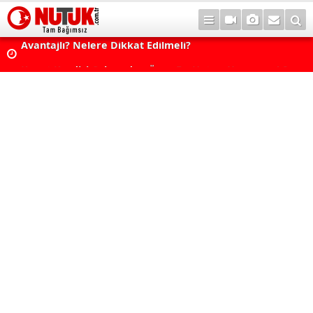
Konut Kredisi Çekmeden Önce Bu Hatayı Yapmayın! Sonr
Pişman Olabilirsiniz