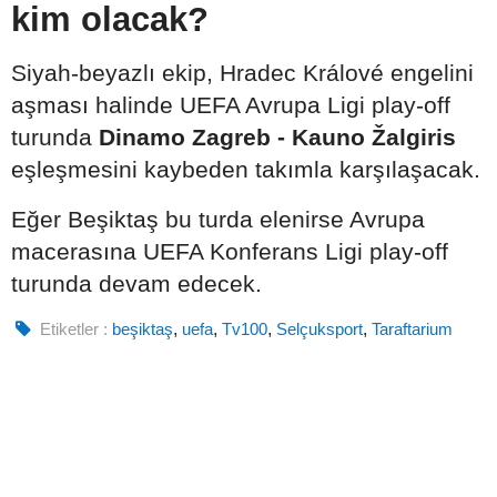
kim olacak?
Siyah-beyazlı ekip, Hradec Králové engelini
aşması halinde UEFA Avrupa Ligi play-off
turunda
Dinamo Zagreb - Kauno Žalgiris
eşleşmesini kaybeden takımla karşılaşacak.
Eğer Beşiktaş bu turda elenirse Avrupa
macerasına UEFA Konferans Ligi play-off
turunda devam edecek.
Etiketler :
beşiktaş
,
uefa
,
Tv100
,
Selçuksport
,
Taraftarium