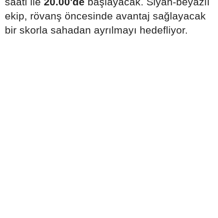
saati ile
20.00'de
başlayacak. Siyah-beyazlı
ekip, rövanş öncesinde avantaj sağlayacak
bir skorla sahadan ayrılmayı hedefliyor.