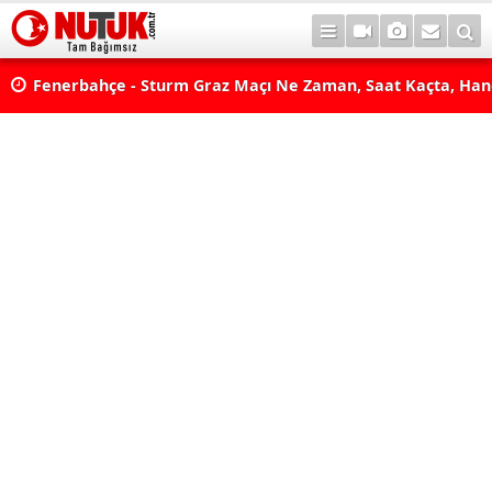
lda?
Fenerbahçe - Sturm Graz Maçı Ne Zaman, Saat Kaçta, Han
aş
Kanalda? TV100 Şifresiz Canlı Maç İzle