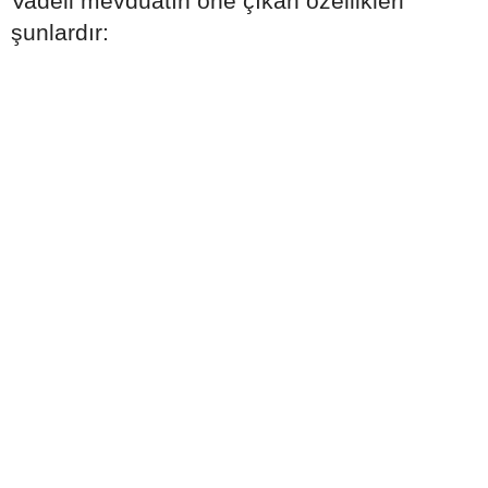
Vadeli mevduatın öne çıkan özellikleri
şunlardır: