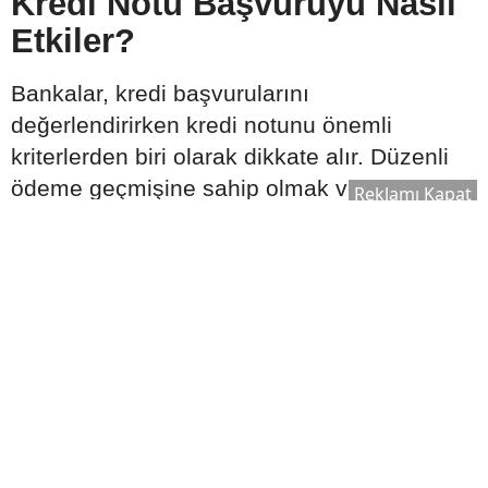
Kredi Notu Başvuruyu Nasıl
Etkiler?
Bankalar, kredi başvurularını
değerlendirirken kredi notunu önemli
kriterlerden biri olarak dikkate alır. Düzenli
ödeme geçmişine sahip olmak ve finansal
Reklamı Kapat
yükümlülükleri zamanında yerine getirmek,
başvurunun olumlu değerlendirilmesine
katkı sağlayabilir.
Başvuru öncesinde şu adımlar faydalı
olabilir:
Gecikmiş borçların kapatılması
Kredi kartı ödemelerinin düzenli
yapılması