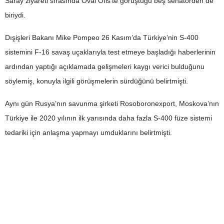
Saray ziyareti sırasında Oval Ofis’te görüştüğü beş senatörden de
biriydi.
Dışişleri Bakanı Mike Pompeo 26 Kasım’da Türkiye’nin S-400
sistemini F-16 savaş uçaklarıyla test etmeye başladığı haberlerinin
ardından yaptığı açıklamada gelişmeleri kaygı verici bulduğunu
söylemiş, konuyla ilgili görüşmelerin sürdüğünü belirtmişti.
Aynı gün Rusya’nın savunma şirketi Rosoboronexport, Moskova’nın
Türkiye ile 2020 yılının ilk yarısında daha fazla S-400 füze sistemi
tedariki için anlaşma yapmayı umduklarını belirtmişti.