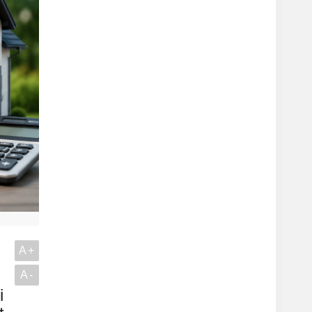
A+
A-
i