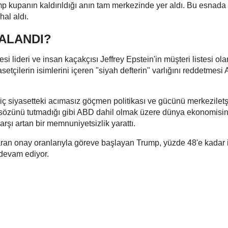
mp kupanın kaldırıldığı anın tam merkezinde yer aldı. Bu esnada
hal aldı.
ALANDI?
 lideri ve insan kaçakçısı Jeffrey Epstein'in müşteri listesi ola
asetçilerin isimlerini içeren "siyah defterin" varlığını reddetmes
 siyasetteki acımasız göçmen politikası ve gücünü merkeziletş
" sözünü tutmadığı gibi ABD dahil olmak üzere dünya ekonomisin
arşı artan bir memnuniyetsizlik yarattı.
ran onay oranlarıyla göreve başlayan Trump, yüzde 48'e kadar 
 devam ediyor.