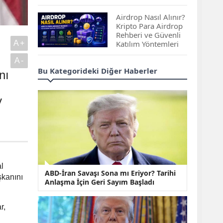
Çıkan Projeler
Airdrop Nasıl Alınır?
Kripto Para Airdrop
Rehberi ve Güvenli
A+
Katılım Yöntemleri
A-
Spot ve Vadeli İşlem
Bu Kategorideki Diğer Haberler
nı
Arasındaki Farklar |
Hangi Piyasa Sizin
İçin Daha Uygun?
y
ABD-İran Anlaşması
Sonrası Altın Rekora
Koştu, Petrol
Fiyatları Sert Düştü
Temmuz 2026 Maaş
l
ABD-İran Savaşı Sona mı Eriyor? Tarihi
Zammı Netleşiyor!
şkanını
Anlaşma İçin Geri Sayım Başladı
Memur, Emekli ve
Sosyal Yardımlarda
Yeni Oranlar
r,
KOSGEB’den