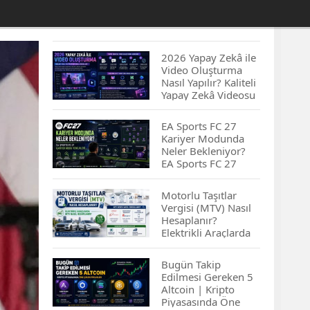
2026 Yapay Zekâ ile
Video Oluşturma
Nasıl Yapılır? Kaliteli
Yapay Zekâ Videosu
Hazırlamanın
İpuçları...
EA Sports FC 27
Kariyer Modunda
Neler Bekleniyor?
EA Sports FC 27
Kariyer Modu
Yenilikleri…
Motorlu Taşıtlar
Vergisi (MTV) Nasıl
Hesaplanır?
Elektrikli Araçlarda
MTV Nasıl
Hesaplanır? MTV
Bugün Takip
Borcu Nasıl
Edilmesi Gereken 5
Sorgulanır?
Altcoin | Kripto
Piyasasında Öne