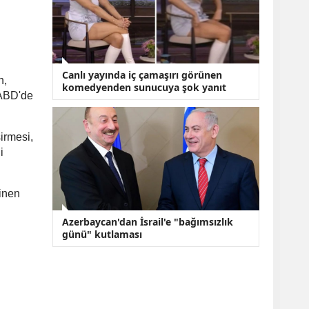
Canlı yayında iç çamaşırı görünen
n,
komedyenden sunucuya şok yanıt
i ABD'de
irmesi,
i
inen
Azerbaycan'dan İsrail'e "bağımsızlık
günü" kutlaması