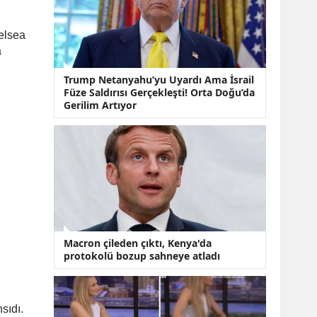
KOBİ’lere Dev
Finansman Hamlesi:
36 Ay Vadeli 30
elsea
Milyon TL Destek
a
Emekli Maaşlarında
Temmuz Hesabı:
Trump Netanyahu’yu Uyardı Ama İsrail
Zam Oranı ve Taban
Füze Saldırısı Gerçekleşti! Orta Doğu’da
Aylık İçin Yeni
Gerilim Artıyor
Senaryolar
Macron çileden çıktı, Kenya'da
protokolü bozup sahneye atladı
sıdı.