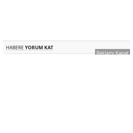
HABERE
YORUM KAT
Reklamı Kapat
UYARI:
Sizlerin seslerini duyurabilmek için konu ile alakalı