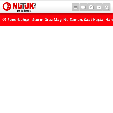
lda?
Fenerbahçe - Sturm Graz Maçı Ne Zaman, Saat Kaçta, Han
aş
Kanalda? TV100 Şifresiz Canlı Maç İzle