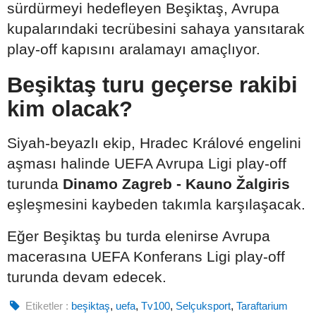
sürdürmeyi hedefleyen Beşiktaş, Avrupa
kupalarındaki tecrübesini sahaya yansıtarak
play-off kapısını aralamayı amaçlıyor.
Beşiktaş turu geçerse rakibi
kim olacak?
Siyah-beyazlı ekip, Hradec Králové engelini
aşması halinde UEFA Avrupa Ligi play-off
turunda
Dinamo Zagreb - Kauno Žalgiris
eşleşmesini kaybeden takımla karşılaşacak.
Eğer Beşiktaş bu turda elenirse Avrupa
macerasına UEFA Konferans Ligi play-off
turunda devam edecek.
Etiketler :
beşiktaş
,
uefa
,
Tv100
,
Selçuksport
,
Taraftarium