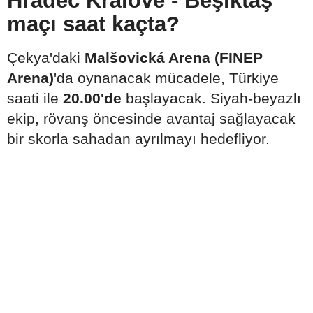
Hradec Králové - Beşiktaş
maçı saat kaçta?
Çekya'daki
Malšovická Arena (FINEP
Arena)
'da oynanacak mücadele, Türkiye
saati ile
20.00'de
başlayacak. Siyah-beyazlı
ekip, rövanş öncesinde avantaj sağlayacak
bir skorla sahadan ayrılmayı hedefliyor.