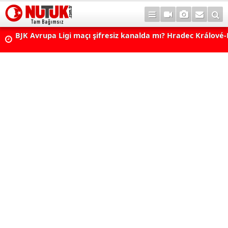
BJK Avrupa Ligi maçı şifresiz kanalda mı? Hradec Králové-
maçı şifresiz, HD canlı yayın
Fenerbahçe - Sturm Graz Maçı Ne Zaman, Saat Kaçta, Han
Kanalda? TV100 Şifresiz Canlı Maç İzle