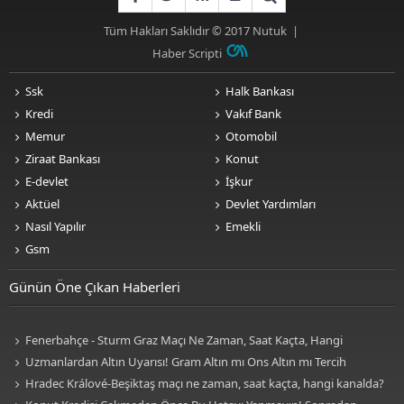
Tüm Hakları Saklıdır © 2017
Nutuk
|
Haber Scripti
Ssk
Halk Bankası
Kredi
Vakıf Bank
Memur
Otomobil
Ziraat Bankası
Konut
E-devlet
İşkur
Aktüel
Devlet Yardımları
Nasıl Yapılır
Emekli
Gsm
Günün Öne Çıkan Haberleri
Fenerbahçe - Sturm Graz Maçı Ne Zaman, Saat Kaçta, Hangi
Kanalda? TV100 Şifresiz Canlı Maç İzle
Uzmanlardan Altın Uyarısı! Gram Altın mı Ons Altın mı Tercih
Edilmeli?
Hradec Králové-Beşiktaş maçı ne zaman, saat kaçta, hangi kanalda?