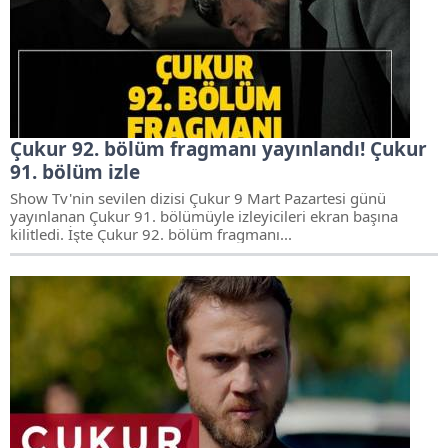
Çukur 92. bölüm fragmanı yayınlandı! Çukur
91. bölüm izle
Show Tv'nin sevilen dizisi Çukur 9 Mart Pazartesi günü
yayınlanan Çukur 91. bölümüyle izleyicileri ekran başına
kilitledi. İşte Çukur 92. bölüm fragmanı...