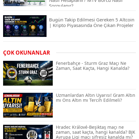
Nasıl Hesaplanır? MTV Borcu Nasıl
Sorgulanır?
Bugün Takip Edilmesi Gereken 5 Altcoin
| Kripto Piyasasında Öne Çıkan Projeler
Airdrop Nasıl Alınır? Kripto Para Airdrop
ÇOK OKUNANLAR
Rehberi ve Güvenli Katılım Yöntemleri
Fenerbahçe - Sturm Graz Maçı Ne
Zaman, Saat Kaçta, Hangi Kanalda?
Spot ve Vadeli İşlem Arasındaki Farklar |
Hangi Piyasa Sizin İçin Daha Uygun?
Uzmanlardan Altın Uyarısı! Gram Altın
mı Ons Altın mı Tercih Edilmeli?
ABD-İran Anlaşması Sonrası Altın
Rekora Koştu, Petrol Fiyatları Sert Düştü
Hradec Králové-Beşiktaş maçı ne
zaman, saat kaçta, hangi kanalda? BJK
Avrupa Ligi maçı şifresiz kanalda mı?