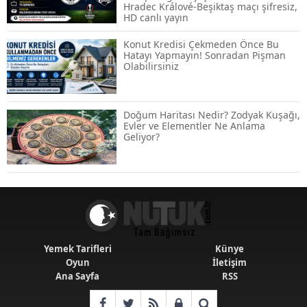
Hradec Králové-Beşiktaş maçı şifresiz,
Temmuz 2026 Maaş Zammı Netleşiyor!
HD canlı yayın
Memur, Emekli ve Sosyal Yardımlarda
Yeni Oranlar
Konut Kredisi Çekmeden Önce Bu
Hatayı Yapmayın! Sonradan Pişman
Olabilirsiniz
KOSGEB’den KOBİ’lere Dev Finansman
Hamlesi: 36 Ay Vadeli 30 Milyon TL
Destek
Doğum Haritası Nedir? Zodyak Kuşağı,
Evler ve Elementler Ne Anlama
Geliyor?
Emekli Maaşlarında Temmuz Hesabı:
Zam Oranı ve Taban Aylık İçin Yeni
Senaryolar
Yemek Tarifleri
Künye
Oyun
İletişim
Ana Sayfa
RSS