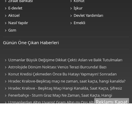
Ziraat Bankası
Konut
E-devlet
İşkur
Aktüel
Devlet Yardımları
Nasıl Yapılır
Emekli
Gsm
Günün Öne Çıkan Haberleri
Uzmanlar Büyük Değişime Dikkat Çekti: Aslan ve Balık Tutulmaları
Neleri Değiştirecek?
Astrolojide Dönüm Noktası: Venüs Terazi Burcunda! Bazı
Sektörlerde Dengeler Değişecek...
Konut Kredisi Çekmeden Önce Bu Hatayı Yapmayın! Sonradan
Pişman Olabilirsiniz
Hradec Kralove-Beşiktaş maçı ne zaman, saat kaçta, hangi kanalda?
BJK Avrupa Ligi maçı şifresiz kanalda mı? Hradec Kralove-Beşiktaş maçı
Hradec Kralove - Beşiktaş Maçı Hangi Kanalda, Saat Kaçta, Şifresiz
şifresiz, HD canlı yayın
Mi? Avrupa Ligi 3. Ön Eleme Maçı Muhtemel 11'ler... Hradec Kralove-
Fenerbahçe - Sturm Graz Maçı Ne Zaman, Saat Kaçta, Hangi
Reklamı Kapat
Beşiktaş Maçı Şifresiz, HD Canlı Yayın
Kanalda? TV100 Şifresiz Canlı Maç İzle
Uzmanlardan Altın Uyarısı! Gram Altın mı Ons Altın mı Tercih
Edilmeli?
Doğum Haritası Nedir? Zodyak Kuşağı, Evler ve Elementler Ne
Anlama Geliyor? İşte Burçlar, Evler ve Elementlerin Anlamı!
4-9 Ağustos 2026 Günlük Burç Yorumları: Akrep, Boğa, Aslan ve
Kova Burçları Hayatınızda Köklü Bir Değişiklik Olacak!
Herkes Zayıflama İğnesini Konuşuyor! Zayıflama İğnesi
Kullanmadan Önce Bilmeniz Gereken 7 Kritik Gerçek
Karaciğeriniz Sessizce Hasar Görüyor Olabilir! Uzmanların Dikkat