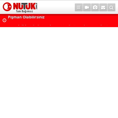
Astrolojide Dönüm Noktası: Venüs Terazi Burcunda! Bazı 
Dengeler Değişecek...