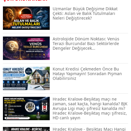
Rehberi ve Güvenli Katılım Yöntemleri
Uzmanlar Büyük Değişime Dikkat
Çekti: Aslan ve Balık Tutulmaları
Neleri Değiştirecek?
Spot ve Vadeli İşlem Arasındaki Farklar |
Hangi Piyasa Sizin İçin Daha Uygun?
Astrolojide Dönüm Noktası: Venüs
Terazi Burcunda! Bazı Sektörlerde
Dengeler Değişecek...
ABD-İran Anlaşması Sonrası Altın
Rekora Koştu, Petrol Fiyatları Sert Düştü
Konut Kredisi Çekmeden Önce Bu
Hatayı Yapmayın! Sonradan Pişman
Olabilirsiniz
Temmuz 2026 Maaş Zammı Netleşiyor!
Memur, Emekli ve Sosyal Yardımlarda
Yeni Oranlar
Hradec Kralove-Beşiktaş maçı ne
zaman, saat kaçta, hangi kanalda? BJK
Avrupa Ligi maçı şifresiz kanalda mı?
KOSGEB’den KOBİ’lere Dev Finansman
Hradec Kralove-Beşiktaş maçı şifresiz,
Hamlesi: 36 Ay Vadeli 30 Milyon TL
HD canlı yayın
Destek
Hradec Kralove - Beşiktaş Maçı Hangi