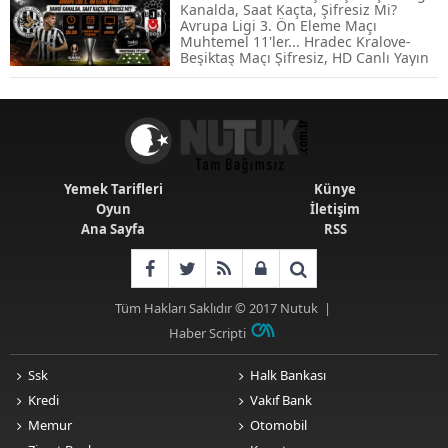
Kanalda, Saat Kaçta, Şifresiz Mi?
Avrupa Ligi 3. Ön Eleme Maçı
Emekli Maaşlarında Temmuz Hesabı:
Muhtemel 11'ler... Hradec Kralove-
Zam Oranı ve Taban Aylık İçin Yeni
Beşiktaş Maçı Şifresiz, HD Canlı Yayın
Senaryolar
Yemek Tarifleri
Künye
Oyun
İletişim
Ana Sayfa
RSS
Tüm Hakları Saklıdır © 2017
Nutuk
|
Haber Scripti
Ssk
Halk Bankası
Kredi
Vakıf Bank
Memur
Otomobil