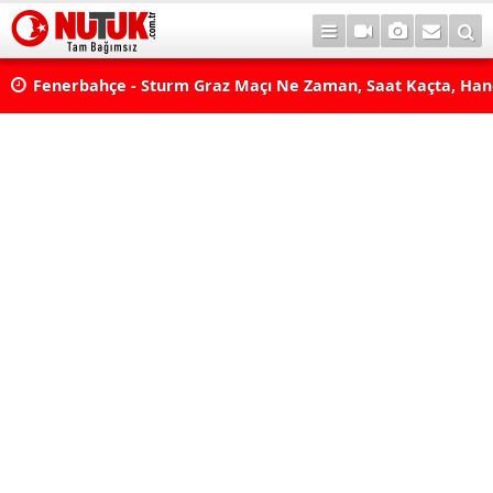
lda?
Fenerbahçe - Sturm Graz Maçı Ne Zaman, Saat Kaçta, Han
aş
Kanalda? TV100 Şifresiz Canlı Maç İzle