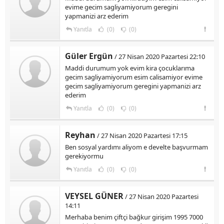
evime gecim sagliyamiyorum geregini
yapmanizi arz ederim
Yanıtla
(0)
(0)
Güler Ergün
/ 27 Nisan 2020 Pazartesi 22:10
Maddi durumum yok evim kira çocuklarıma
gecim sagliyamiyorum esim calisamiyor evime
gecim sagliyamiyorum geregini yapmanizi arz
ederim
Yanıtla
(0)
(0)
Reyhan
/ 27 Nisan 2020 Pazartesi 17:15
Ben sosyal yardımı aliyom e develte başvurmam
gerekiyormu
Yanıtla
(0)
(0)
VEYSEL GÜNER
/ 27 Nisan 2020 Pazartesi
14:11
Merhaba benim çiftçi bağkur girişim 1995 7000