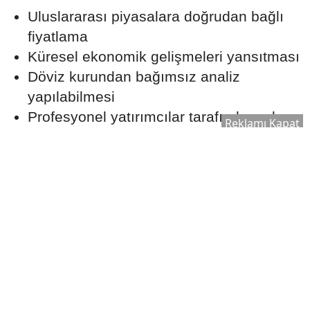
Uluslararası piyasalara doğrudan bağlı
fiyatlama
Küresel ekonomik gelişmeleri yansıtması
Döviz kurundan bağımsız analiz
yapılabilmesi
Profesyonel yatırımcılar tarafından sık
Reklamı Kapat
takip edilmesi
Hangi yatırım aracının daha avantajlı
olduğu, yatırımcının hedeflerine ve piyasa
beklentilerine göre değişebilir.
Hangi Durumlarda Gram
Altın Öne Çıkabilir?
Ekonomistler, döviz kurunda yükseliş