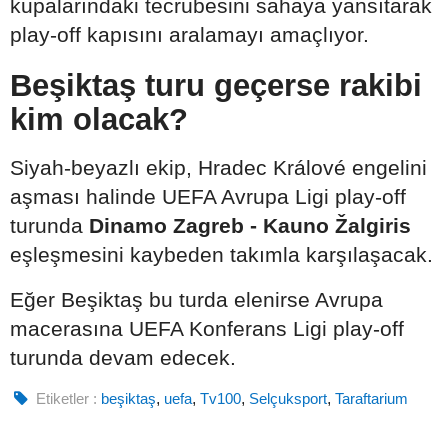
kupalarındaki tecrübesini sahaya yansıtarak
play-off kapısını aralamayı amaçlıyor.
Beşiktaş turu geçerse rakibi
kim olacak?
Siyah-beyazlı ekip, Hradec Králové engelini
aşması halinde UEFA Avrupa Ligi play-off
turunda
Dinamo Zagreb - Kauno Žalgiris
eşleşmesini kaybeden takımla karşılaşacak.
Eğer Beşiktaş bu turda elenirse Avrupa
macerasına UEFA Konferans Ligi play-off
turunda devam edecek.
Etiketler :
beşiktaş
,
uefa
,
Tv100
,
Selçuksport
,
Taraftarium