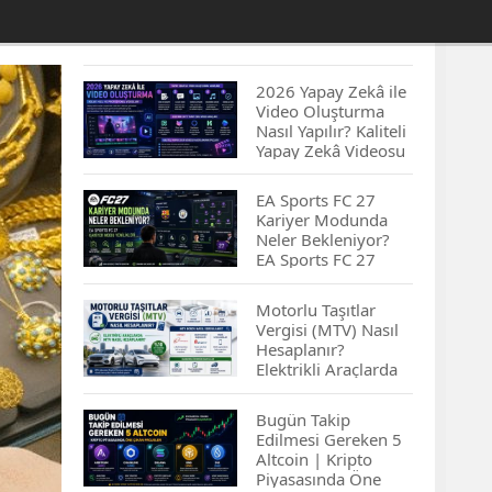
2026 Yapay Zekâ ile
Video Oluşturma
Nasıl Yapılır? Kaliteli
Yapay Zekâ Videosu
Hazırlamanın
İpuçları...
EA Sports FC 27
Kariyer Modunda
Neler Bekleniyor?
EA Sports FC 27
Kariyer Modu
Yenilikleri…
Motorlu Taşıtlar
Vergisi (MTV) Nasıl
Hesaplanır?
Elektrikli Araçlarda
MTV Nasıl
Hesaplanır? MTV
Bugün Takip
Borcu Nasıl
Edilmesi Gereken 5
Sorgulanır?
Altcoin | Kripto
Piyasasında Öne