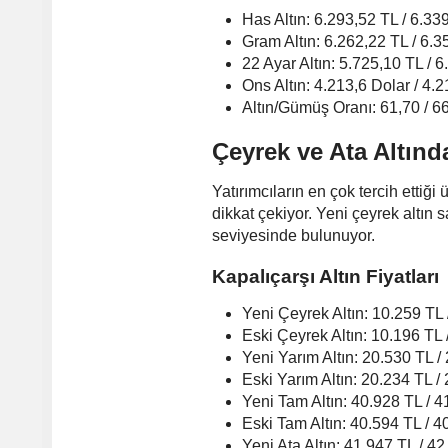
Has Altın: 6.293,52 TL / 6.33
Gram Altın: 6.262,22 TL / 6.
22 Ayar Altın: 5.725,10 TL / 
Ons Altın: 4.213,6 Dolar / 4.
Altın/Gümüş Oranı: 61,70 / 6
Çeyrek ve Ata Altınd
Yatırımcıların en çok tercih ettiğ
dikkat çekiyor. Yeni çeyrek altın 
seviyesinde bulunuyor.
Kapalıçarşı Altın Fiyatları
Yeni Çeyrek Altın: 10.259 TL
Eski Çeyrek Altın: 10.196 TL 
Yeni Yarım Altın: 20.530 TL /
Eski Yarım Altın: 20.234 TL /
Yeni Tam Altın: 40.928 TL / 
Eski Tam Altın: 40.594 TL / 
Yeni Ata Altın: 41.947 TL / 4