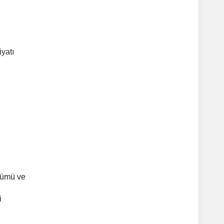
iyatı
nümü ve
i