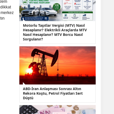
KOBİ’lere Dev
işlem
Finansman Hamlesi:
 dikkat
36 Ay Vadeli 30
e merkez
Milyon TL Destek
tın
Emekli Maaşlarında
Motorlu Taşıtlar Vergisi (MTV) Nasıl
Temmuz Hesabı:
Hesaplanır? Elektrikli Araçlarda MTV
Zam Oranı ve Taban
Nasıl Hesaplanır? MTV Borcu Nasıl
Aylık İçin Yeni
Sorgulanır?
Senaryolar
ABD-İran Anlaşması Sonrası Altın
Rekora Koştu, Petrol Fiyatları Sert
Düştü