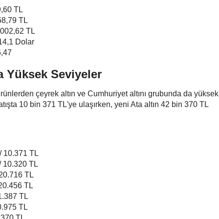
9,60 TL
358,79 TL
6.002,62 TL
214,1 Dolar
6,47
a Yüksek Seviyeler
i ürünlerden çeyrek altın ve Cumhuriyet altını grubunda da yüksek 
satışta 10 bin 371 TL'ye ulaşırken, yeni Ata altın 42 bin 370 TL
 / 10.371 TL
/ 10.320 TL
 20.716 TL
 20.456 TL
41.387 TL
40.975 TL
2.370 TL