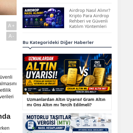
Çıkan Projeler
Airdrop Nasıl Alınır?
Kripto Para Airdrop
Rehberi ve Güvenli
A+
Katılım Yöntemleri
A-
Spot ve Vadeli İşlem
Bu Kategorideki Diğer Haberler
Arasındaki Farklar |
Hangi Piyasa Sizin
İçin Daha Uygun?
ABD-İran Anlaşması
Sonrası Altın Rekora
güvenli
Koştu, Petrol
kalmasını
Fiyatları Sert Düştü
tlilik
erileri
Temmuz 2026 Maaş
Uzmanlardan Altın Uyarısı! Gram Altın
Zammı Netleşiyor!
mı Ons Altın mı Tercih Edilmeli?
Memur, Emekli ve
ında
Sosyal Yardımlarda
Yeni Oranlar
erken
KOSGEB’den