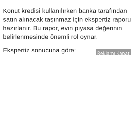
Konut kredisi kullanılırken banka tarafından
satın alınacak taşınmaz için ekspertiz raporu
hazırlanır. Bu rapor, evin piyasa değerinin
belirlenmesinde önemli rol oynar.
Ekspertiz sonucuna göre:
Reklamı Kapat
Kullanılabilecek kredi tutarı değişebilir.
Satın alma süreci yeniden
değerlendirilebilir.
Bankanın kredi onay süreci şekillenebilir.
Bu nedenle ekspertiz raporu, kredi sürecinin
önemli aşamalarından biri olarak kabul edilir.
Ek Masrafları Göz Ardı