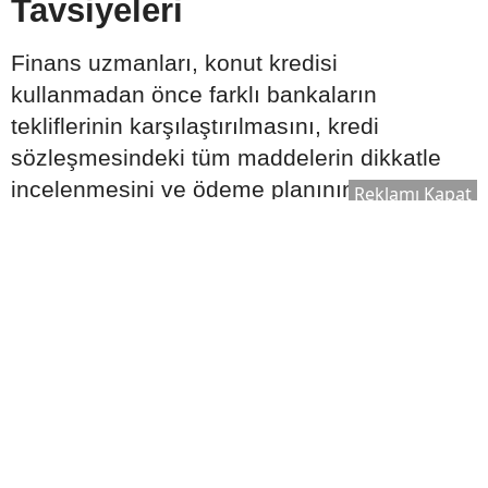
Tavsiyeleri
Finans uzmanları, konut kredisi
kullanmadan önce farklı bankaların
tekliflerinin karşılaştırılmasını, kredi
sözleşmesindeki tüm maddelerin dikkatle
incelenmesini ve ödeme planının uzun
Reklamı Kapat
vadeli gelir durumuna uygun hazırlanmasını
tavsiye ediyor. Ayrıca ekonomik gelişmelerin
ve faiz oranlarının düzenli takip edilmesi,
daha bilinçli karar verilmesine katkı
sağlayabilir.