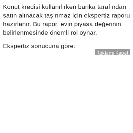
Konut kredisi kullanılırken banka tarafından
satın alınacak taşınmaz için ekspertiz raporu
hazırlanır. Bu rapor, evin piyasa değerinin
belirlenmesinde önemli rol oynar.
Ekspertiz sonucuna göre:
Reklamı Kapat
Kullanılabilecek kredi tutarı değişebilir.
Satın alma süreci yeniden
değerlendirilebilir.
Bankanın kredi onay süreci şekillenebilir.
Bu nedenle ekspertiz raporu, kredi sürecinin
önemli aşamalarından biri olarak kabul edilir.
Ek Masrafları Göz Ardı
Etmeyin