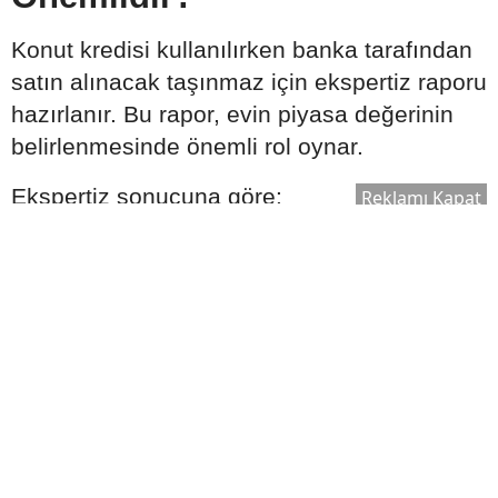
Konut kredisi kullanılırken banka tarafından
satın alınacak taşınmaz için ekspertiz raporu
hazırlanır. Bu rapor, evin piyasa değerinin
belirlenmesinde önemli rol oynar.
Ekspertiz sonucuna göre:
Reklamı Kapat
Kullanılabilecek kredi tutarı değişebilir.
Satın alma süreci yeniden
değerlendirilebilir.
Bankanın kredi onay süreci şekillenebilir.
Bu nedenle ekspertiz raporu, kredi sürecinin
önemli aşamalarından biri olarak kabul edilir.
Ek Masrafları Göz Ardı