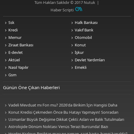
Tüm Hakları Saklıdır © 2017
Nutuk
|
Haber Scripti
Ssk
Halk Bankası
Kredi
Vakıf Bank
Memur
Otomobil
Ziraat Bankası
Konut
E-devlet
İşkur
Aktüel
Devlet Yardımları
Nasıl Yapılır
Emekli
Gsm
Günün Öne Çıkan Haberleri
Vadeli Mevduat mı Fon mu? 2026'da Birikim İçin Hangisi Daha
Avantajlı? Nelere Dikkat Edilmeli?
Konut Kredisi Çekmeden Önce Bu Hatayı Yapmayın! Sonradan
Pişman Olabilirsiniz
Uzmanlar Büyük Değişime Dikkat Çekti: Aslan ve Balık Tutulmaları
Neleri Değiştirecek?
Astrolojide Dönüm Noktası: Venüs Terazi Burcunda! Bazı
Sektörlerde Dengeler Değişecek...
Hradec Kralove-Beşiktaş maçı ne zaman, saat kaçta, hangi kanalda?