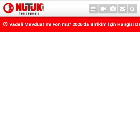
Vadeli Mevduat mı Fon mu? 2026'da Birikim İçin Hangisi D
Avantajlı? Nelere Dikkat Edilmeli?
Konut Kredisi Çekmeden Önce Bu Hatayı Yapmayın! Sonr
Pişman Olabilirsiniz