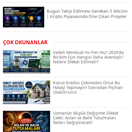
Bugün Takip Edilmesi Gereken 5 Altcoin
| Kripto Piyasasında Öne Çıkan Projeler
Airdrop Nasıl Alınır? Kripto Para Airdrop
ÇOK OKUNANLAR
Rehberi ve Güvenli Katılım Yöntemleri
Vadeli Mevduat mı Fon mu? 2026'da
Birikim İçin Hangisi Daha Avantajlı?
Nelere Dikkat Edilmeli?
Spot ve Vadeli İşlem Arasındaki Farklar |
Hangi Piyasa Sizin İçin Daha Uygun?
Konut Kredisi Çekmeden Önce Bu
Hatayı Yapmayın! Sonradan Pişman
Olabilirsiniz
ABD-İran Anlaşması Sonrası Altın
Rekora Koştu, Petrol Fiyatları Sert Düştü
Uzmanlar Büyük Değişime Dikkat
Çekti: Aslan ve Balık Tutulmaları
Neleri Değiştirecek?
Temmuz 2026 Maaş Zammı Netleşiyor!