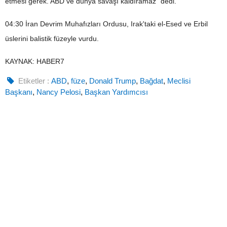
etmesi gerek. ABD ve dünya savaşı kaldıramaz" dedi.
04:30 İran Devrim Muhafızları Ordusu, Irak'taki el-Esed ve Erbil
üslerini balistik füzeyle vurdu.
KAYNAK: HABER7
Etiketler :
ABD
,
füze
,
Donald Trump
,
Bağdat
,
Meclisi
Başkanı
,
Nancy Pelosi
,
Başkan Yardımcısı