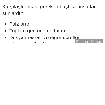
Karşılaştırılması gereken başlıca unsurlar
şunlardır:
Faiz oranı
Toplam geri ödeme tutarı
Dosya masrafı ve diğer ücretler
Reklamı Kapat
Sigorta maliyetleri
Erken ödeme veya kapatma şartları
Düşük faiz oranı sunan bir kredi, ek
maliyetler nedeniyle uzun vadede daha
yüksek bir toplam ödeme oluşturabilir.
Kredi Notu Başvuruyu Nasıl
Etkiler?