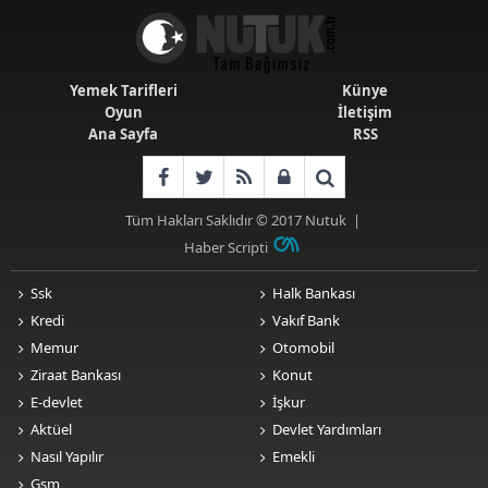
Yemek Tarifleri
Künye
Oyun
İletişim
Ana Sayfa
RSS
Tüm Hakları Saklıdır © 2017
Nutuk
|
Haber Scripti
Ssk
Halk Bankası
Kredi
Vakıf Bank
Memur
Otomobil
Ziraat Bankası
Konut
E-devlet
İşkur
Aktüel
Devlet Yardımları
Nasıl Yapılır
Emekli
Gsm