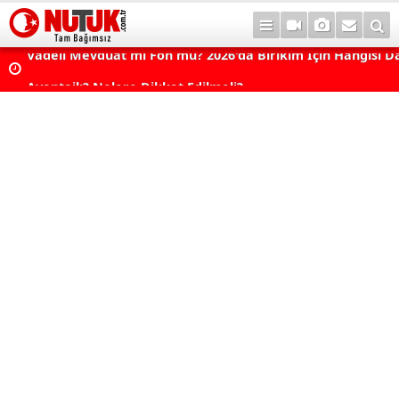
Vadeli Mevduat mı Fon mu? 2026'da Birikim İçin Hangisi D
Avantajlı? Nelere Dikkat Edilmeli?
Konut Kredisi Çekmeden Önce Bu Hatayı Yapmayın! Sonr
Pişman Olabilirsiniz