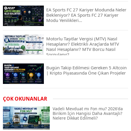
EA Sports FC 27 Kariyer Modunda Neler
Bekleniyor? EA Sports FC 27 Kariyer
Modu Yenilikleri…
Motorlu Taşıtlar Vergisi (MTV) Nasıl
Hesaplanır? Elektrikli Araçlarda MTV
Nasıl Hesaplanır? MTV Borcu Nasıl
Sorgulanır?
Bugün Takip Edilmesi Gereken 5 Altcoin
| Kripto Piyasasında Öne Çıkan Projeler
Airdrop Nasıl Alınır? Kripto Para Airdrop
ÇOK OKUNANLAR
Rehberi ve Güvenli Katılım Yöntemleri
Vadeli Mevduat mı Fon mu? 2026'da
Birikim İçin Hangisi Daha Avantajlı?
Nelere Dikkat Edilmeli?
Spot ve Vadeli İşlem Arasındaki Farklar |
Hangi Piyasa Sizin İçin Daha Uygun?