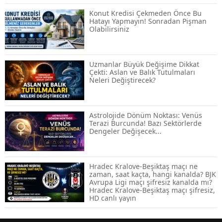
Konut Kredisi Çekmeden Önce Bu
Hatayı Yapmayın! Sonradan Pişman
Olabilirsiniz
ABD-İran Anlaşması Sonrası Altın
Rekora Koştu, Petrol Fiyatları Sert Düştü
Uzmanlar Büyük Değişime Dikkat
Çekti: Aslan ve Balık Tutulmaları
Neleri Değiştirecek?
Temmuz 2026 Maaş Zammı Netleşiyor!
Memur, Emekli ve Sosyal Yardımlarda
Yeni Oranlar
Astrolojide Dönüm Noktası: Venüs
Terazi Burcunda! Bazı Sektörlerde
Dengeler Değişecek...
KOSGEB’den KOBİ’lere Dev Finansman
Hamlesi: 36 Ay Vadeli 30 Milyon TL
Destek
Hradec Kralove-Beşiktaş maçı ne
zaman, saat kaçta, hangi kanalda? BJK
Avrupa Ligi maçı şifresiz kanalda mı?
Emekli Maaşlarında Temmuz Hesabı:
Hradec Kralove-Beşiktaş maçı şifresiz,
Zam Oranı ve Taban Aylık İçin Yeni
HD canlı yayın
Senaryolar