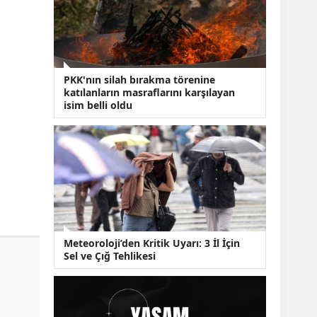
KOBİ’lere Dev
Finansman Hamlesi:
36 Ay Vadeli 30
Milyon TL Destek
Emekli Maaşlarında
Temmuz Hesabı:
PKK'nın silah bırakma törenine
Zam Oranı ve Taban
katılanların masraflarını karşılayan
Aylık İçin Yeni
isim belli oldu
Senaryolar
Meteoroloji’den Kritik Uyarı: 3 İl İçin
Sel ve Çığ Tehlikesi