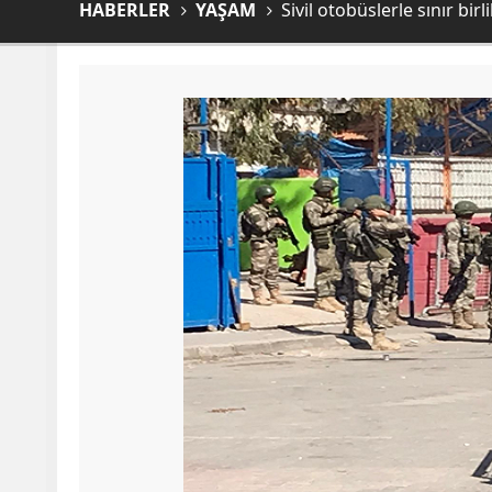
HABERLER
YAŞAM
Sivil otobüslerle sınır bi