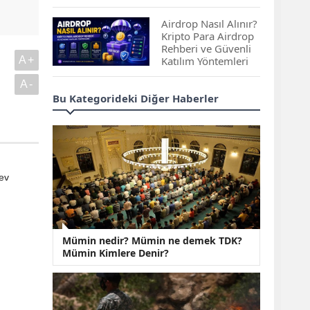
Çıkan Projeler
Airdrop Nasıl Alınır?
Kripto Para Airdrop
Rehberi ve Güvenli
A+
Katılım Yöntemleri
A-
Spot ve Vadeli İşlem
Bu Kategorideki Diğer Haberler
Arasındaki Farklar |
Hangi Piyasa Sizin
İçin Daha Uygun?
ABD-İran Anlaşması
Sonrası Altın Rekora
rev
Koştu, Petrol
Fiyatları Sert Düştü
Temmuz 2026 Maaş
Mümin nedir? Mümin ne demek TDK?
Zammı Netleşiyor!
Mümin Kimlere Denir?
Memur, Emekli ve
Sosyal Yardımlarda
Yeni Oranlar
KOSGEB’den