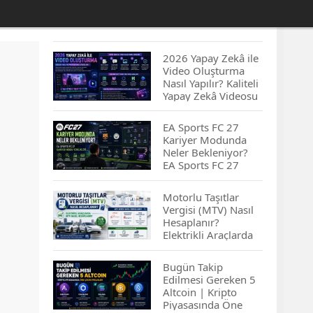
2026 Yapay Zekâ ile
Video Oluşturma
Nasıl Yapılır? Kaliteli
Yapay Zekâ Videosu
Hazırlamanın
İpuçları...
EA Sports FC 27
Kariyer Modunda
Neler Bekleniyor?
EA Sports FC 27
Kariyer Modu
Yenilikleri…
Motorlu Taşıtlar
Vergisi (MTV) Nasıl
Hesaplanır?
Elektrikli Araçlarda
MTV Nasıl
Hesaplanır? MTV
Bugün Takip
Borcu Nasıl
Edilmesi Gereken 5
Sorgulanır?
Altcoin | Kripto
Piyasasında Öne