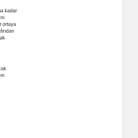
ma kadar
ini
r ortaya
afından
rak
cak
rım