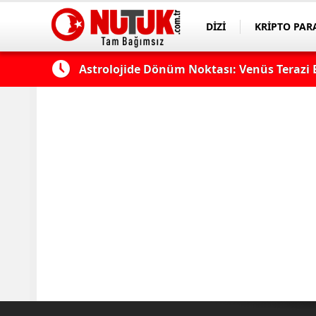
DİZİ
KRİPTO PAR
ASAYİŞ
SPOR
k?
Astrolojide Dönüm Noktası: Venüs Terazi 