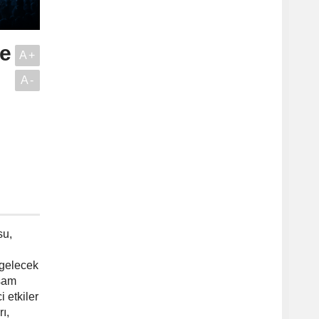
ve
A+
A-
su,
 gelecek
aşam
 etkiler
ı,