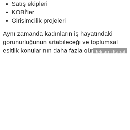
Satış ekipleri
KOBİ'ler
Girişimcilik projeleri
Aynı zamanda kadınların iş hayatındaki
görünürlüğünün artabileceği ve toplumsal
eşitlik konularının daha fazla gündem
Reklamı Kapat
oluşturabileceği yorumları da dikkat çekiyor.
Ekonomi ve Çalışma Hayatında
Dönüşüm Beklentisi
Ağustos ayına ilişkin astrolojik
değerlendirmelerde küresel ekonomi ve
çalışma hayatı da önemli başlıklar arasında
gösteriliyor.