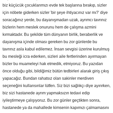
biz küçücük çocuklarımızı evde tek başlarına bırakıp, sizler
için nöbete giderken sizler 'bir şeye ihtiyacınız var mı?' diye
soracağınız yerde, bu dayanışmadan uzak, ayrımcı tavrınız
bizlerin hem meslek onurunu hem de çalışma azmini
kırmaktadır. Bu şekilde tüm dünyanın birlik, beraberlik ve
dayanışma içinde olması gereken bu zor günlerde bu
tavrınız asla kabul edilemez. İnsan sevgisi üzerine kurulmuş
bu mesleği icra ederken, sizleri aile fertlerinden ayırmayan
bizler bu muameleyi hak etmedik, etmiyoruz. Bu yazıdan
önce olduğu gibi, bildiğimiz bütün tedbirleri alarak giriş çıkış
yapacağız. Bundan rahatsız olan sakinler merdiven
seçeneğini kullansınlar lütfen. Siz bizi sağlıkçı diye ayırırken,
biz sizi hastanede ayrım yapmaksızın tedavi edip
iyileştirmeye çalışıyoruz. Bu zor günler geçtikten sonra,
hastanede ya da mahallede kimsenin kapımızı çalmamasını