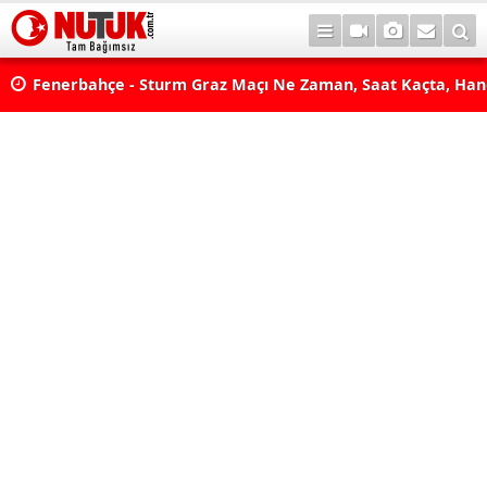
lda?
Fenerbahçe - Sturm Graz Maçı Ne Zaman, Saat Kaçta, Han
aş
Kanalda? TV100 Şifresiz Canlı Maç İzle