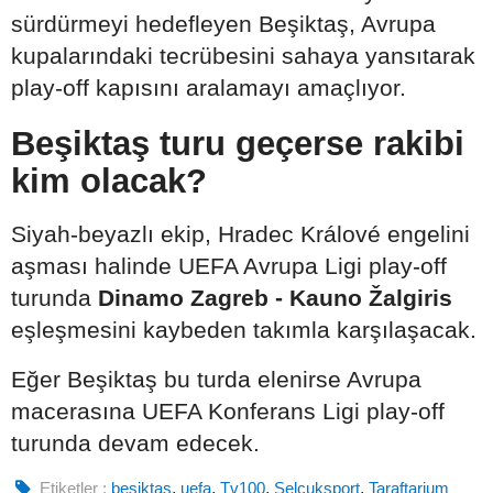
sürdürmeyi hedefleyen Beşiktaş, Avrupa
kupalarındaki tecrübesini sahaya yansıtarak
play-off kapısını aralamayı amaçlıyor.
Beşiktaş turu geçerse rakibi
kim olacak?
Siyah-beyazlı ekip, Hradec Králové engelini
aşması halinde UEFA Avrupa Ligi play-off
turunda
Dinamo Zagreb - Kauno Žalgiris
eşleşmesini kaybeden takımla karşılaşacak.
Eğer Beşiktaş bu turda elenirse Avrupa
macerasına UEFA Konferans Ligi play-off
turunda devam edecek.
Etiketler :
beşiktaş
,
uefa
,
Tv100
,
Selçuksport
,
Taraftarium