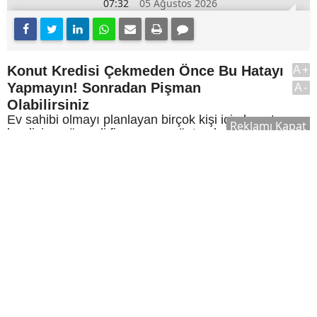
07:32
05 Ağustos 2026
Konut Kredisi Çekmeden Önce Bu Hatayı
A+
Yapmayın! Sonradan Pişman
A-
Olabilirsiniz
Ev sahibi olmayı planlayan birçok kişi için konut
Reklamı Kapat
kredisi, en önemli finansman yöntemlerinden biri
olmaya devam ediyor. Ancak konut kredisi
kullanmadan önce bilmeniz gerekenler, yalnızca
faiz oranlarını karşılaştırmaktan ibaret değil.
Peki, konut kredisi kullanmadan önce bilmeniz
gerekenler neler? İşte ev satın alma sürecinde
dikkat edilmesi gereken önemli noktalar.