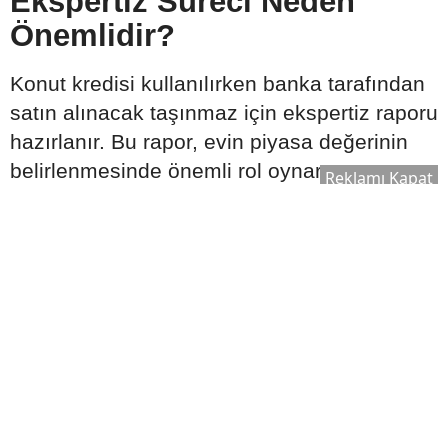
Ekspertiz Süreci Neden
Önemlidir?
Konut kredisi kullanılırken banka tarafından
satın alınacak taşınmaz için ekspertiz raporu
hazırlanır. Bu rapor, evin piyasa değerinin
belirlenmesinde önemli rol oynar.
Reklamı Kapat
Ekspertiz sonucuna göre:
Kullanılabilecek kredi tutarı değişebilir.
Satın alma süreci yeniden
değerlendirilebilir.
Bankanın kredi onay süreci şekillenebilir.
Bu nedenle ekspertiz raporu, kredi sürecinin
önemli aşamalarından biri olarak kabul edilir.