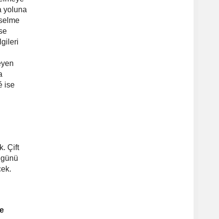
a yoluna
kselme
se
gileri
eyen
a
é ise
. Çift
günü
cek.
de