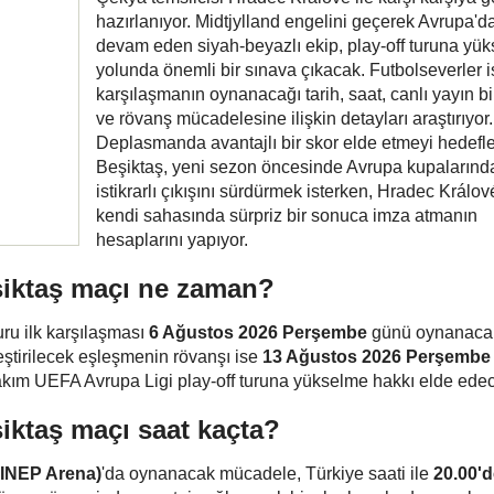
hazırlanıyor. Midtjylland engelini geçerek Avrupa'd
devam eden siyah-beyazlı ekip, play-off turuna yü
yolunda önemli bir sınava çıkacak. Futbolseverler i
karşılaşmanın oynanacağı tarih, saat, canlı yayın bil
ve rövanş mücadelesine ilişkin detayları araştırıyor.
Deplasmanda avantajlı bir skor elde etmeyi hedefl
Beşiktaş, yeni sezon öncesinde Avrupa kupalarınd
istikrarlı çıkışını sürdürmek isterken, Hradec Králov
kendi sahasında sürpriz bir sonuca imza atmanın
hesaplarını yapıyor.
şiktaş maçı ne zaman?
ru ilk karşılaşması
6 Ağustos 2026 Perşembe
günü oynanacak
ştirilecek eşleşmenin rövanşı ise
13 Ağustos 2026 Perşembe
akım UEFA Avrupa Ligi play-off turuna yükselme hakkı elde ede
iktaş maçı saat kaçta?
FINEP Arena)
'da oynanacak mücadele, Türkiye saati ile
20.00'