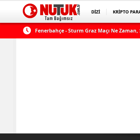
DİZİ
KRİPTO PAR
ASAYİŞ
SPOR
çı şifresiz
Fenerbahçe - Sturm Graz Maçı Ne Zaman, S