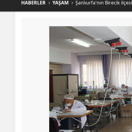
HABERLER
YAŞAM
Şanlıurfa'nın Birecik ilçe