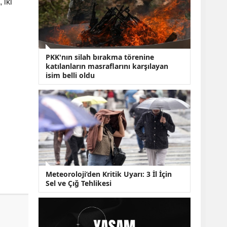
KOBİ’lere Dev
 iki
Finansman Hamlesi:
36 Ay Vadeli 30
Milyon TL Destek
Emekli Maaşlarında
Temmuz Hesabı:
PKK'nın silah bırakma törenine
Zam Oranı ve Taban
katılanların masraflarını karşılayan
Aylık İçin Yeni
isim belli oldu
Senaryolar
Meteoroloji’den Kritik Uyarı: 3 İl İçin
Sel ve Çığ Tehlikesi