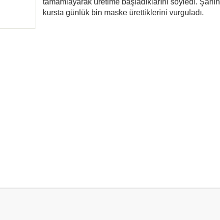
tamamlayarak üretime başladıklarını söyledi. Şahin,
kursta günlük bin maske ürettiklerini vurguladı.