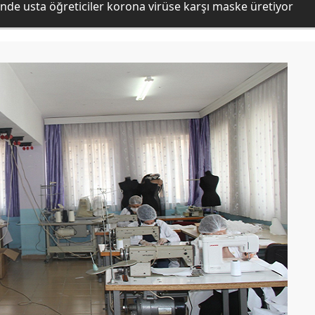
sinde usta öğreticiler korona virüse karşı maske üretiyor