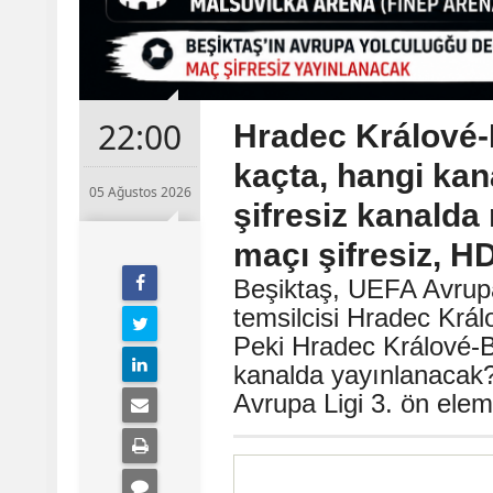
22:00
Hradec Králové-
kaçta, hangi ka
05 Ağustos 2026
şifresiz kanald
maçı şifresiz, HD
Beşiktaş, UEFA Avrup
temsilcisi Hradec Král
Peki Hradec Králové-B
kanalda yayınlanacak
Avrupa Ligi 3. ön ele