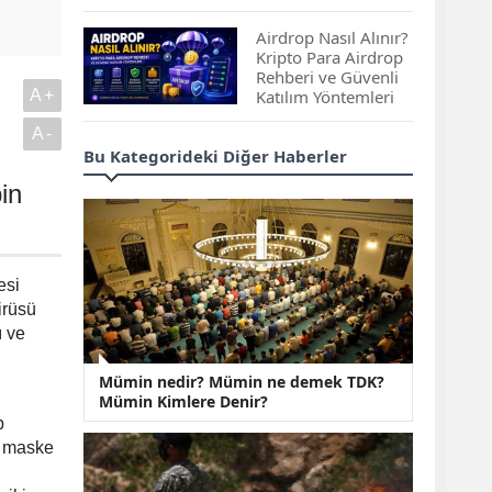
Çıkan Projeler
Airdrop Nasıl Alınır?
Kripto Para Airdrop
Rehberi ve Güvenli
A+
Katılım Yöntemleri
A-
Spot ve Vadeli İşlem
Bu Kategorideki Diğer Haberler
Arasındaki Farklar |
Hangi Piyasa Sizin
bin
İçin Daha Uygun?
ABD-İran Anlaşması
Sonrası Altın Rekora
esi
Koştu, Petrol
irüsü
Fiyatları Sert Düştü
ı ve
Temmuz 2026 Maaş
Mümin nedir? Mümin ne demek TDK?
Zammı Netleşiyor!
Mümin Kimlere Denir?
Memur, Emekli ve
p
Sosyal Yardımlarda
Yeni Oranlar
n maske
KOSGEB’den