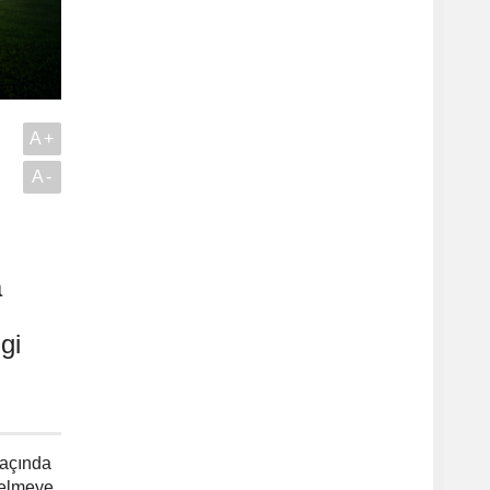
A+
A-
a
gi
maçında
gelmeye