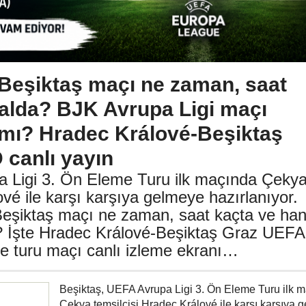
Beşiktaş maçı ne zaman, saat
nalda? BJK Avrupa Ligi maçı
a mı? Hradec Králové-Beşiktaş
 canlı yayın
a Ligi 3. Ön Eleme Turu ilk maçında Çeky
ové ile karşı karşıya gelmeye hazırlanıyor.
eşiktaş maçı ne zaman, saat kaçta ve han
? İşte Hradec Králové-Beşiktaş Graz UEFA
me turu maçı canlı izleme ekranı…
Beşiktaş, UEFA Avrupa Ligi 3. Ön Eleme Turu ilk 
Çekya temsilcisi Hradec Králové ile karşı karşıya 