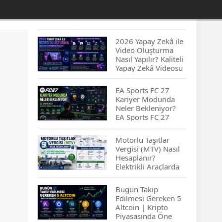
2026 Yapay Zekâ ile
Video Oluşturma
Nasıl Yapılır? Kaliteli
Yapay Zekâ Videosu
Hazırlamanın
İpuçları...
EA Sports FC 27
Kariyer Modunda
Neler Bekleniyor?
EA Sports FC 27
Kariyer Modu
Yenilikleri…
Motorlu Taşıtlar
Vergisi (MTV) Nasıl
Hesaplanır?
Elektrikli Araçlarda
MTV Nasıl
Hesaplanır? MTV
Bugün Takip
Borcu Nasıl
Edilmesi Gereken 5
Sorgulanır?
Altcoin | Kripto
Piyasasında Öne