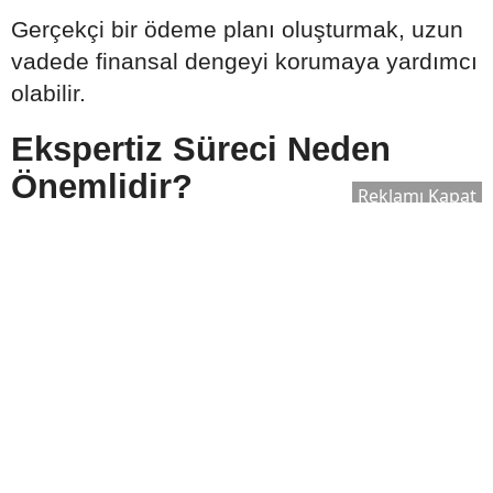
Gerçekçi bir ödeme planı oluşturmak, uzun
vadede finansal dengeyi korumaya yardımcı
olabilir.
Ekspertiz Süreci Neden
Önemlidir?
Reklamı Kapat
Konut kredisi kullanılırken banka tarafından
satın alınacak taşınmaz için ekspertiz raporu
hazırlanır. Bu rapor, evin piyasa değerinin
belirlenmesinde önemli rol oynar.
Ekspertiz sonucuna göre:
Kullanılabilecek kredi tutarı değişebilir.
Satın alma süreci yeniden