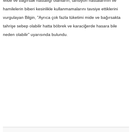
Mide ve bağırsak hastalığı olanların, tansiyon hastalarının ve
hamilelerin biberi kesinlikle kullanmamalarını tavsiye ettiklerini
vurgulayan Bilgin, "Ayrıca çok fazla tüketimi mide ve bağırsakta
tahrişe sebep olabilir hatta böbrek ve karaciğerde hasara bile
neden olabilir" uyarısında bulundu.