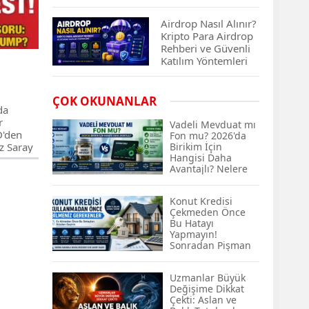
Çıkan Projeler
Airdrop Nasıl Alınır?
Kripto Para Airdrop
Rehberi ve Güvenli
Katılım Yöntemleri
Spot ve Vadeli İşlem
ÇOK OKUNANLAR
Arasındaki Farklar |
da
Hangi Piyasa Sizin
r
Vadeli Mevduat mı
İçin Daha Uygun?
D'den
Fon mu? 2026'da
z Saray
Birikim İçin
Hangisi Daha
rdından
ABD-İran Anlaşması
Avantajlı? Nelere
da
Sonrası Altın Rekora
Dikkat Edilmeli?
Koştu, Petrol
Fiyatları Sert Düştü
Konut Kredisi
Çekmeden Önce
Bu Hatayı
Temmuz 2026 Maaş
Yapmayın!
Zammı Netleşiyor!
Sonradan Pişman
Memur, Emekli ve
Olabilirsiniz
Sosyal Yardımlarda
Uzmanlar Büyük
Yeni Oranlar
Değişime Dikkat
KOSGEB’den
Çekti: Aslan ve