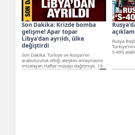
Son Dakika: Krizde bomba
Rusya'da
gelişme! Apar topar
açıklam
Libya'dan ayrıldı, ülke
Rusya Başb
değiştirdi
Türkiye'nin
S-400 alabi
Son Dakika: Türkiye ve Rusya'nın
arabuluculuk ettiği ateşkes anlaşmasını
imzalayan Hafter masayı dağıtmıştı. 19
Ocak'taki Berlin Konferansına fikir
değiştirerek katılma kararı alan Hafter'in
ateşkese sıcak baktığı Almanya
tarafından duyuruldu.