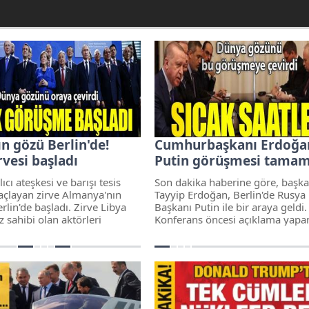
n gözü Berlin'de!
Cumhurbaşkanı Erdoğa
rvesi başladı
Putin görüşmesi tamam
ıcı ateşkesi ve barışı tesis
Son dakika haberine göre, başk
çlayan zirve Almanya'nın
Tayyip Erdoğan, Berlin'de Rusya
rlin'de başladı. Zirve Libya
Başkanı Putin ile bir araya geldi.
z sahibi olan aktörleri
Konferans öncesi açıklama yapa
ir araya getirdi
Erdoğan, "Ateşkes konusunda
üstlendiğimiz sorumluluğun far
Hafter'in saldırgan tutumu sona
dedi