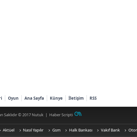
ri
Oyun
Ana Sayfa
Künye
İletişim
RSS
rı Saklıdır © 2017
Nutuk
|
Haber Scripti
Aktüel
Nasıl Yapılır
Gsm
Halk Bankası
Vakıf Bank
Oto