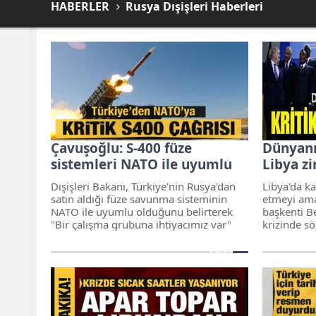
HABERLER
Rusya Dışişleri Haberleri
Çavuşoğlu: S-400 füze
Dünyanı
sistemleri NATO ile uyumlu
Libya zi
Dışişleri Bakanı, Türkiye'nin Rusya'dan
Libya'da kal
satın aldığı füze savunma sisteminin
etmeyi ama
NATO ile uyumlu olduğunu belirterek
başkenti Be
"Bir çalışma grubuna ihtiyacımız var"
krizinde sö
dedi.
Berlin'de b