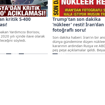
n kritik S-400
Trump'tan son dakika
ası!
'nükleer' resti! İran'dan
fotoğraflı soru!
akan Yardımcısı Borisov,
 2020 yılı içinde ilave olarak
Son dakika haberi: İran'ın bir an
leceğini söyledi.
dünya gündemine düşen nüklee
kararının ardından Rusya ve AB
peş peşe açıklamalar geldi. Beya
Sözcüsü Kellyanne Conway'ın a
ABD Başkanı Donald Trump'tan 
nükleer rest geldi. Dünya bu
açıklamalara ki