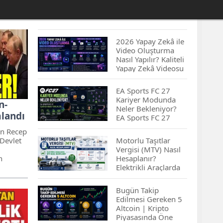
2026 Yapay Zekâ ile
Video Oluşturma
Nasıl Yapılır? Kaliteli
Yapay Zekâ Videosu
Hazırlamanın
İpuçları...
EA Sports FC 27
Kariyer Modunda
n-
Neler Bekleniyor?
landı
EA Sports FC 27
Kariyer Modu
an Recep
Yenilikleri…
 Devlet
Motorlu Taşıtlar
Vergisi (MTV) Nasıl
n
Hesaplanır?
Elektrikli Araçlarda
kındayız
MTV Nasıl
 ermeli
Hesaplanır? MTV
Bugün Takip
Borcu Nasıl
Edilmesi Gereken 5
Sorgulanır?
Altcoin | Kripto
Piyasasında Öne