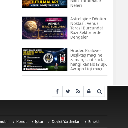
Balık Tutulmaları
KOBİ’lere Dev
Neleri
Finansman Hamlesi:
Değiştirecek?
36 Ay Vadeli 30
Milyon TL Destek
Astrolojide Dönüm
Noktası: Venüs
Emekli Maaşlarında
Terazi Burcunda!
Temmuz Hesabı:
Bazı Sektörlerde
Zam Oranı ve Taban
Dengeler
Aylık İçin Yeni
Değişecek...
Senaryolar
Hradec Kralove-
Beşiktaş maçı ne
zaman, saat kaçta,
hangi kanalda? BJK
Avrupa Ligi maçı
şifresiz kanalda
mı? Hradec
Kralove-Beşiktaş
maçı şifresiz, HD
canlı yayın
mobil
Konut
İşkur
Devlet Yardımları
Emekli