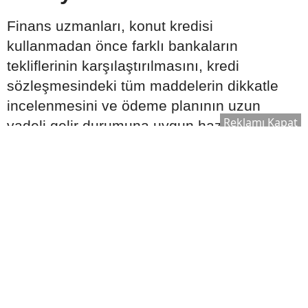
Finans uzmanları, konut kredisi
kullanmadan önce farklı bankaların
tekliflerinin karşılaştırılmasını, kredi
sözleşmesindeki tüm maddelerin dikkatle
incelenmesini ve ödeme planının uzun
Reklamı Kapat
vadeli gelir durumuna uygun hazırlanmasını
tavsiye ediyor. Ayrıca ekonomik gelişmelerin
ve faiz oranlarının düzenli takip edilmesi,
daha bilinçli karar verilmesine katkı
sağlayabilir.