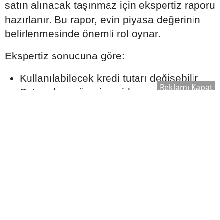
satın alınacak taşınmaz için ekspertiz raporu
hazırlanır. Bu rapor, evin piyasa değerinin
belirlenmesinde önemli rol oynar.
Ekspertiz sonucuna göre:
Kullanılabilecek kredi tutarı değişebilir.
Reklamı Kapat
Satın alma süreci yeniden
değerlendirilebilir.
Bankanın kredi onay süreci şekillenebilir.
Bu nedenle ekspertiz raporu, kredi sürecinin
önemli aşamalarından biri olarak kabul edilir.
Ek Masrafları Göz Ardı
Etmeyin