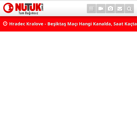
rı
Hradec Kralove - Beşiktaş Maçı Hangi Kanalda, Saat Kaçta,
Mi? Avrupa Ligi 3. Ön Eleme Maçı Muhtemel 11'ler... Hrade
Beşiktaş Maçı Şifresiz, HD Canlı Yayın