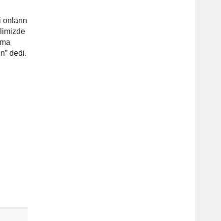
i onların
limizde
şma
n” dedi.