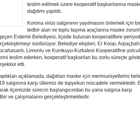
teslim edilmek üzere kooperatif başkanlarına mask
dağıtımı yapıldı.
Korona virüs salgınının yayılmasını önlemek için bi
tedbir alan ve toplu taşıma araçlarına maske zorun
geçen Erdemli Belediyesi, ilçede bulunan kooperatiflere periyod
rçekleştirmeyi sürdürüyor. Belediye ekipleri, Er Koop, Arpaçbah
ocahasanlı, Limonlu ve Kumkuyu-Kızkalesi Kooperatifine yolcu
rini teslim ederken, kooperatif başkanları bu zorlu süreçte göste
şekkür etti.
aptıkları açıklamada, dağıtılan maske için memnuniyetlerini belir
d-19 salgınına karşı ülkemiz de topyekun mücadele vermektedir. 
alarak ilçemizde sürecin başlangıcından bu yana salgına karşı
ir ve çalışmalarını gerçekleştirmektedir.