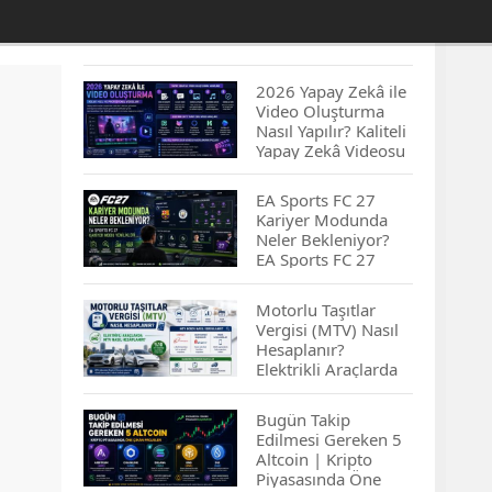
2026 Yapay Zekâ ile
Video Oluşturma
Nasıl Yapılır? Kaliteli
Yapay Zekâ Videosu
Hazırlamanın
İpuçları...
EA Sports FC 27
Kariyer Modunda
Neler Bekleniyor?
EA Sports FC 27
Kariyer Modu
Yenilikleri…
Motorlu Taşıtlar
Vergisi (MTV) Nasıl
Hesaplanır?
Elektrikli Araçlarda
MTV Nasıl
Hesaplanır? MTV
Bugün Takip
Borcu Nasıl
Edilmesi Gereken 5
Sorgulanır?
Altcoin | Kripto
Piyasasında Öne