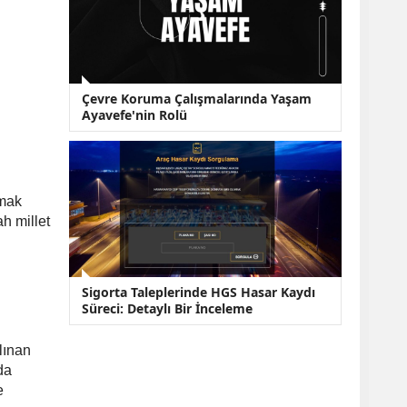
Çevre Koruma Çalışmalarında Yaşam
Ayavefe'nin Rolü
.
lmak
h millet
Sigorta Taleplerinde HGS Hasar Kaydı
Süreci: Detaylı Bir İnceleme
alınan
da
e