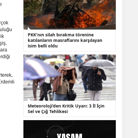
KOBİ’lere Dev
e
Finansman Hamlesi:
36 Ay Vadeli 30
Milyon TL Destek
rçok
Emekli Maaşlarında
luluğu
Temmuz Hesabı:
PKK'nın silah bırakma törenine
ik
Zam Oranı ve Taban
katılanların masraflarını karşılayan
Aylık İçin Yeni
şiş,
isim belli oldu
Senaryolar
lara
rdiği
terek,
Erdemli
Meteoroloji’den Kritik Uyarı: 3 İl İçin
Sel ve Çığ Tehlikesi