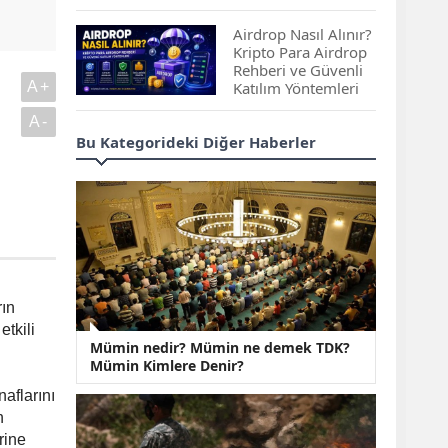
Çıkan Projeler
Airdrop Nasıl Alınır?
Kripto Para Airdrop
Rehberi ve Güvenli
A+
Katılım Yöntemleri
A-
Spot ve Vadeli İşlem
Bu Kategorideki Diğer Haberler
Arasındaki Farklar |
Hangi Piyasa Sizin
İçin Daha Uygun?
ABD-İran Anlaşması
Sonrası Altın Rekora
Koştu, Petrol
Fiyatları Sert Düştü
rın
etkili
Temmuz 2026 Maaş
Mümin nedir? Mümin ne demek TDK?
Zammı Netleşiyor!
Mümin Kimlere Denir?
Memur, Emekli ve
Sosyal Yardımlarda
aflarını
Yeni Oranlar
n
KOSGEB’den
rine