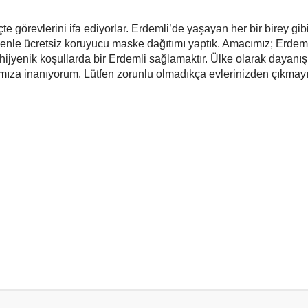
te görevlerini ifa ediyorlar. Erdemli’de yaşayan her bir birey gib
enle ücretsiz koruyucu maske dağıtımı yaptık. Amacımız; Erdem
jyenik koşullarda bir Erdemli sağlamaktır. Ülke olarak dayanı
ımıza inanıyorum. Lütfen zorunlu olmadıkça evlerinizden çıkmayı