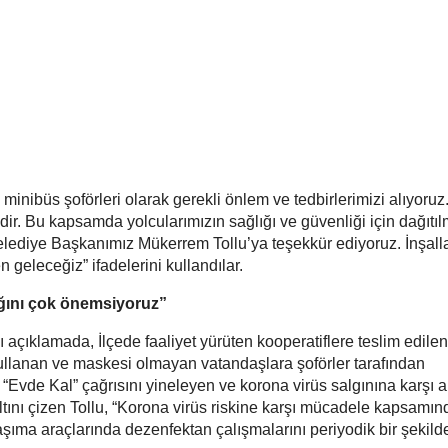
 minibüs şoförleri olarak gerekli önlem ve tedbirlerimizi alıyoruz
dir. Bu kapsamda yolcularımızın sağlığı ve güvenliği için dağıtı
ediye Başkanımız Mükerrem Tollu’ya teşekkür ediyoruz. İnşalla
n geleceğiz” ifadelerini kullandılar.
ığını çok önemsiyoruz”
ğı açıklamada, İlçede faaliyet yürüten kooperatiflere teslim edilen
kullanan ve maskesi olmayan vatandaşlara şoförler tarafından
a, “Evde Kal” çağrısını yineleyen ve korona virüs salgınına karşı 
altını çizen Tollu, “Korona virüs riskine karşı mücadele kapsamın
şıma araçlarında dezenfektan çalışmalarını periyodik bir şekild