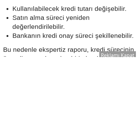
Kullanılabilecek kredi tutarı değişebilir.
Satın alma süreci yeniden
değerlendirilebilir.
Bankanın kredi onay süreci şekillenebilir.
Bu nedenle ekspertiz raporu, kredi sürecinin
Reklamı Kapat
önemli aşamalarından biri olarak kabul edilir.
Ek Masrafları Göz Ardı
Etmeyin
Ev satın alırken yalnızca kredi taksitleri
değil, farklı maliyetler de ortaya çıkabilir.
Dikkate alınması gereken bazı giderler
şunlardır: