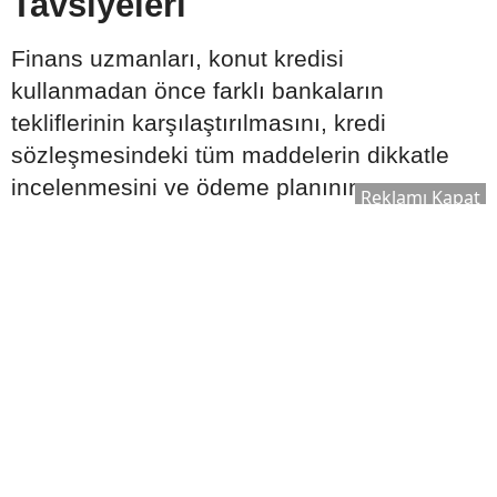
Tavsiyeleri
Finans uzmanları, konut kredisi
kullanmadan önce farklı bankaların
tekliflerinin karşılaştırılmasını, kredi
sözleşmesindeki tüm maddelerin dikkatle
incelenmesini ve ödeme planının uzun
Reklamı Kapat
vadeli gelir durumuna uygun hazırlanmasını
tavsiye ediyor. Ayrıca ekonomik gelişmelerin
ve faiz oranlarının düzenli takip edilmesi,
daha bilinçli karar verilmesine katkı
sağlayabilir.