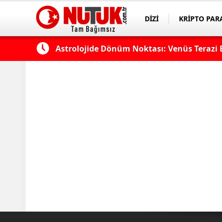
DİZİ
KRİPTO PAR
ASAYİŞ
SPOR
k?
Astrolojide Dönüm Noktası: Venüs Terazi 