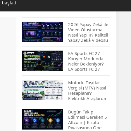
 başladı.
2026 Yapay Zekâ ile
Video Oluşturma
Nasıl Yapılır? Kaliteli
Yapay Zekâ Videosu
Hazırlamanın
İpuçları...
EA Sports FC 27
Kariyer Modunda
Neler Bekleniyor?
EA Sports FC 27
Kariyer Modu
Yenilikleri…
Motorlu Taşıtlar
Vergisi (MTV) Nasıl
Hesaplanır?
Elektrikli Araçlarda
MTV Nasıl
Hesaplanır? MTV
Bugün Takip
Borcu Nasıl
Edilmesi Gereken 5
Sorgulanır?
Altcoin | Kripto
Piyasasında Öne