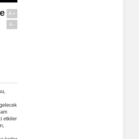
ve
A+
A-
su,
 gelecek
aşam
 etkiler
ı,