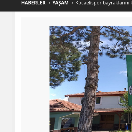
HABERLER
YAŞAM
Kocaelispor bayraklarını