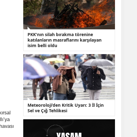
KOBİ’lere Dev
Finansman Hamlesi:
36 Ay Vadeli 30
Milyon TL Destek
Emekli Maaşlarında
Temmuz Hesabı:
PKK'nın silah bırakma törenine
Zam Oranı ve Taban
katılanların masraflarını karşılayan
Aylık İçin Yeni
isim belli oldu
Senaryolar
Meteoroloji’den Kritik Uyarı: 3 İl İçin
Sel ve Çığ Tehlikesi
kırsal
lı’ya
 havası