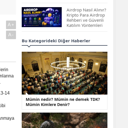
Çıkan Projeler
Airdrop Nasıl Alınır?
Kripto Para Airdrop
Rehberi ve Güvenli
A+
Katılım Yöntemleri
A-
Spot ve Vadeli İşlem
Bu Kategorideki Diğer Haberler
Arasındaki Farklar |
Hangi Piyasa Sizin
İçin Daha Uygun?
ABD-İran Anlaşması
lerin
Sonrası Altın Rekora
nlarına
Koştu, Petrol
Fiyatları Sert Düştü
.
13-14
Temmuz 2026 Maaş
Mümin nedir? Mümin ne demek TDK?
Zammı Netleşiyor!
Mümin Kimlere Denir?
Memur, Emekli ve
ibi
Sosyal Yardımlarda
Yeni Oranlar
şanmaya
KOSGEB’den