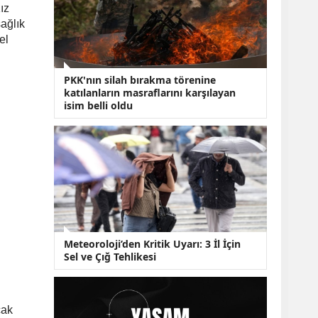
KOBİ’lere Dev
ız
Finansman Hamlesi:
sağlık
36 Ay Vadeli 30
el
Milyon TL Destek
Emekli Maaşlarında
Temmuz Hesabı:
PKK'nın silah bırakma törenine
Zam Oranı ve Taban
katılanların masraflarını karşılayan
Aylık İçin Yeni
isim belli oldu
Senaryolar
Meteoroloji’den Kritik Uyarı: 3 İl İçin
Sel ve Çığ Tehlikesi
cak