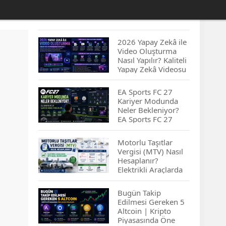
2026 Yapay Zekâ ile
Video Oluşturma
Nasıl Yapılır? Kaliteli
Yapay Zekâ Videosu
Hazırlamanın
İpuçları...
EA Sports FC 27
Kariyer Modunda
Neler Bekleniyor?
EA Sports FC 27
Kariyer Modu
Yenilikleri…
Motorlu Taşıtlar
Vergisi (MTV) Nasıl
Hesaplanır?
Elektrikli Araçlarda
MTV Nasıl
Hesaplanır? MTV
Bugün Takip
Borcu Nasıl
Edilmesi Gereken 5
Sorgulanır?
Altcoin | Kripto
Piyasasında Öne