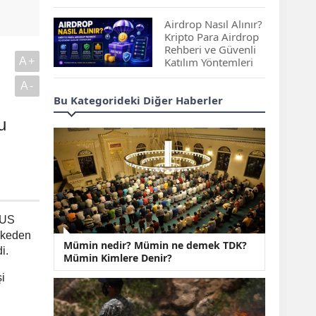
Çıkan Projeler
Airdrop Nasıl Alınır?
Kripto Para Airdrop
Rehberi ve Güvenli
A+
Katılım Yöntemleri
A-
Spot ve Vadeli İşlem
Bu Kategorideki Diğer Haberler
Arasındaki Farklar |
Hangi Piyasa Sizin
u
İçin Daha Uygun?
ABD-İran Anlaşması
Sonrası Altın Rekora
Koştu, Petrol
Fiyatları Sert Düştü
MUS
Temmuz 2026 Maaş
lkeden
Mümin nedir? Mümin ne demek TDK?
Zammı Netleşiyor!
i.
Mümin Kimlere Denir?
Memur, Emekli ve
Sosyal Yardımlarda
i
Yeni Oranlar
KOSGEB’den