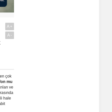
A+
A-
k
.
 en çok
 fon mu
nları ve
arasında
i hale
bit