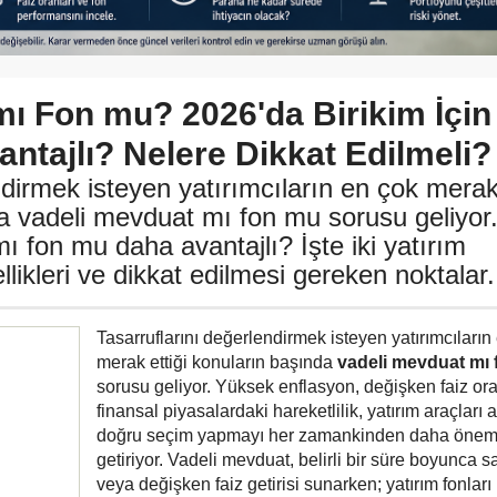
mı Fon mu? 2026'da Birikim İçin
ntajlı? Nelere Dikkat Edilmeli?
ndirmek isteyen yatırımcıların en çok mera
da vadeli mevduat mı fon mu sorusu geliyor
ı fon mu daha avantajlı? İşte iki yatırım
likleri ve dikkat edilmesi gereken noktalar.
Tasarruflarını değerlendirmek isteyen yatırımcıların
merak ettiği konuların başında
vadeli mevduat mı
sorusu geliyor. Yüksek enflasyon, değişken faiz ora
finansal piyasalardaki hareketlilik, yatırım araçları 
doğru seçim yapmayı her zamankinden daha öneml
getiriyor. Vadeli mevduat, belirli bir süre boyunca sa
veya değişken faiz getirisi sunarken; yatırım fonları