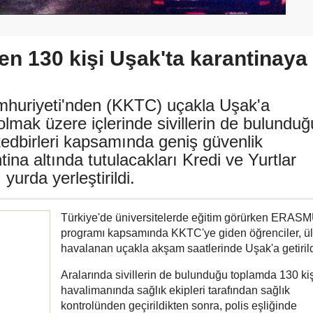
en 130 kişi Uşak'ta karantinaya
mhuriyeti'nden (KKTC) uçakla Uşak'a
olmak üzere içlerinde sivillerin de bulunduğ
 tedbirleri kapsamında geniş güvenlik
tina altında tutulacakları Kredi ve Yurtlar
urda yerleştirildi.
Türkiye'de üniversitelerde eğitim görürken ERAS
programı kapsamında KKTC'ye giden öğrenciler, ü
havalanan uçakla akşam saatlerinde Uşak'a getirild
Aralarında sivillerin de bulunduğu toplamda 130 kiş
havalimanında sağlık ekipleri tarafından sağlık
kontrolünden geçirildikten sonra, polis eşliğinde