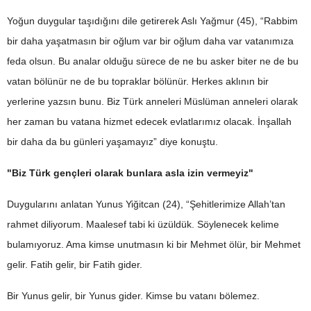
Yoğun duygular taşıdığını dile getirerek Aslı Yağmur (45), “Rabbim
bir daha yaşatmasın bir oğlum var bir oğlum daha var vatanımıza
feda olsun. Bu analar olduğu sürece de ne bu asker biter ne de bu
vatan bölünür ne de bu topraklar bölünür. Herkes aklının bir
yerlerine yazsın bunu. Biz Türk anneleri Müslüman anneleri olarak
her zaman bu vatana hizmet edecek evlatlarımız olacak. İnşallah
bir daha da bu günleri yaşamayız” diye konuştu.
"Biz Türk gençleri olarak bunlara asla izin vermeyiz"
Duygularını anlatan Yunus Yiğitcan (24), “Şehitlerimize Allah’tan
rahmet diliyorum. Maalesef tabi ki üzüldük. Söylenecek kelime
bulamıyoruz. Ama kimse unutmasın ki bir Mehmet ölür, bir Mehmet
gelir. Fatih gelir, bir Fatih gider.
Bir Yunus gelir, bir Yunus gider. Kimse bu vatanı bölemez.