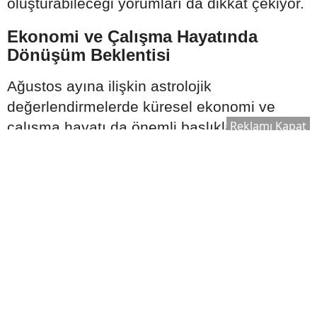
oluşturabileceği yorumları da dikkat çekiyor.
Ekonomi ve Çalışma Hayatında
Dönüşüm Beklentisi
Ağustos ayına ilişkin astrolojik
değerlendirmelerde küresel ekonomi ve
Reklamı Kapat
çalışma hayatı da önemli başlıklar arasında
gösteriliyor.
Özellikle;
Şirketlerde yeniden yapılanmalar,
Bazı sektörlerde küçülme ihtimali,
Ortak çalışma kültürünün güçlenmesi,
Girişimcilik modellerinin ön plana çıkması
gibi gelişmelerin konuşulabileceği belirtiliyor.