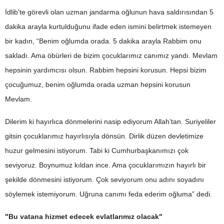
İdlib'te görevli olan uzman jandarma oğlunun hava saldırısından 5
dakika arayla kurtulduğunu ifade eden ismini belirtmek istemeyen
bir kadın, “Benim oğlumda orada. 5 dakika arayla Rabbim onu
sakladı. Ama öbürleri de bizim çocuklarımız canımız yandı. Mevlam
hepsinin yardımcısı olsun. Rabbim hepsini korusun. Hepsi bizim
çocuğumuz, benim oğlumda orada uzman hepsini korusun
Mevlam.
Dilerim ki hayırlıca dönmelerini nasip ediyorum Allah’tan. Suriyeliler
gitsin çocuklarımız hayırlısıyla dönsün. Dirlik düzen devletimize
huzur gelmesini istiyorum. Tabi ki Cumhurbaşkanımızı çok
seviyoruz. Boynumuz kıldan ince. Ama çocuklarımızın hayırlı bir
şekilde dönmesini istiyorum. Çok seviyorum onu adını soyadını
söylemek istemiyorum. Uğruna canımı feda ederim oğluma” dedi.
"Bu vatana hizmet edecek evlatlarımız olacak"