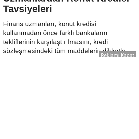
Tavsiyeleri
Finans uzmanları, konut kredisi
kullanmadan önce farklı bankaların
tekliflerinin karşılaştırılmasını, kredi
sözleşmesindeki tüm maddelerin dikkatle
Reklamı Kapat
incelenmesini ve ödeme planının uzun
vadeli gelir durumuna uygun hazırlanmasını
tavsiye ediyor. Ayrıca ekonomik gelişmelerin
ve faiz oranlarının düzenli takip edilmesi,
daha bilinçli karar verilmesine katkı
sağlayabilir.