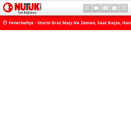
lda?
Fenerbahçe - Sturm Graz Maçı Ne Zaman, Saat Kaçta, Han
aş
Kanalda? TV100 Şifresiz Canlı Maç İzle