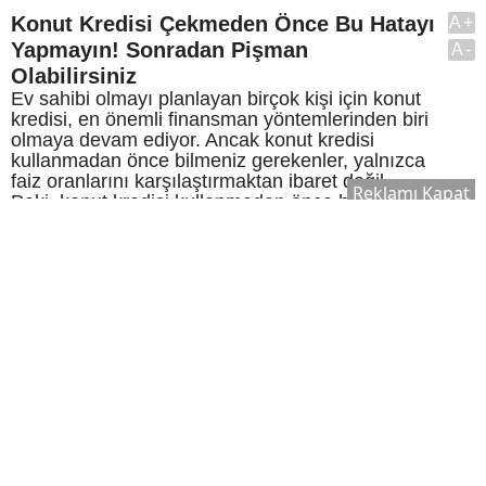
Konut Kredisi Çekmeden Önce Bu Hatayı
A+
Yapmayın! Sonradan Pişman
A-
Olabilirsiniz
Ev sahibi olmayı planlayan birçok kişi için konut
kredisi, en önemli finansman yöntemlerinden biri
olmaya devam ediyor. Ancak konut kredisi
kullanmadan önce bilmeniz gerekenler, yalnızca
faiz oranlarını karşılaştırmaktan ibaret değil.
Reklamı Kapat
Peki, konut kredisi kullanmadan önce bilmeniz
gerekenler neler? İşte ev satın alma sürecinde
dikkat edilmesi gereken önemli noktalar.