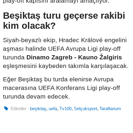
play-off kapısını aralamayı amaçlıyor.
Beşiktaş turu geçerse rakibi
kim olacak?
Siyah-beyazlı ekip, Hradec Králové engelini
aşması halinde UEFA Avrupa Ligi play-off
turunda
Dinamo Zagreb - Kauno Žalgiris
eşleşmesini kaybeden takımla karşılaşacak.
Eğer Beşiktaş bu turda elenirse Avrupa
macerasına UEFA Konferans Ligi play-off
turunda devam edecek.
Etiketler :
beşiktaş
,
uefa
,
Tv100
,
Selçuksport
,
Taraftarium