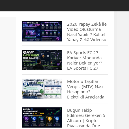
2026 Yapay Zekâ ile
Video Oluşturma
Nasıl Yapılır? Kaliteli
Yapay Zekâ Videosu
Hazırlamanın
İpuçları...
EA Sports FC 27
Kariyer Modunda
Neler Bekleniyor?
EA Sports FC 27
Kariyer Modu
Yenilikleri…
Motorlu Taşıtlar
Vergisi (MTV) Nasıl
Hesaplanır?
Elektrikli Araçlarda
MTV Nasıl
Hesaplanır? MTV
Bugün Takip
Borcu Nasıl
Edilmesi Gereken 5
Sorgulanır?
Altcoin | Kripto
Piyasasında Öne