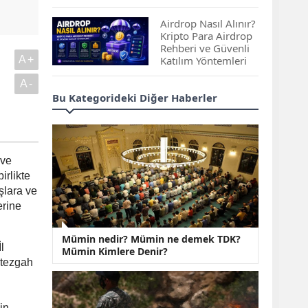
Çıkan Projeler
Airdrop Nasıl Alınır?
Kripto Para Airdrop
Rehberi ve Güvenli
A+
Katılım Yöntemleri
A-
Spot ve Vadeli İşlem
Bu Kategorideki Diğer Haberler
Arasındaki Farklar |
Hangi Piyasa Sizin
İçin Daha Uygun?
ABD-İran Anlaşması
 ve
Sonrası Altın Rekora
irlikte
Koştu, Petrol
şlara ve
Fiyatları Sert Düştü
erine
Temmuz 2026 Maaş
Mümin nedir? Mümin ne demek TDK?
Zammı Netleşiyor!
l
Mümin Kimlere Denir?
Memur, Emekli ve
 tezgah
Sosyal Yardımlarda
Yeni Oranlar
KOSGEB’den
in