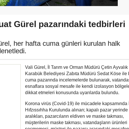
uat Gürel pazarındaki tedbirleri
rel, her hafta cuma günleri kurulan halk
denetledi.
Vali Gürel, İl Tarım ve Orman Müdürü Çetin Ayvalık
Karabük Belediyesi Zabıta Müdürü Sedat Köse ile b
cuma pazarında incelemelerde bulunarak, vatanda
esnaflara sosyal mesafe ile kendi izolasyon bölgel
dikkat etmeleri konusunda uyarılarda bulundu.
Korona virüs (Covid-19) ile mücadele kapsamında İ
Hıfzıssıhha Kurulunda alınan; kapalı pazar yerinde
aralıkları, pazarcıların eldiven ve maske takması,
müşterilerin maske takması, vatandaşların ürünleri
seçmemesi, müşteri ile pazarcı arasındaki mesafen