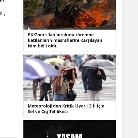
KOBİ’lere Dev
Finansman Hamlesi:
36 Ay Vadeli 30
el,
Milyon TL Destek
Emekli Maaşlarında
Temmuz Hesabı:
PKK'nın silah bırakma törenine
Zam Oranı ve Taban
katılanların masraflarını karşılayan
Aylık İçin Yeni
isim belli oldu
Senaryolar
Meteoroloji’den Kritik Uyarı: 3 İl İçin
Sel ve Çığ Tehlikesi