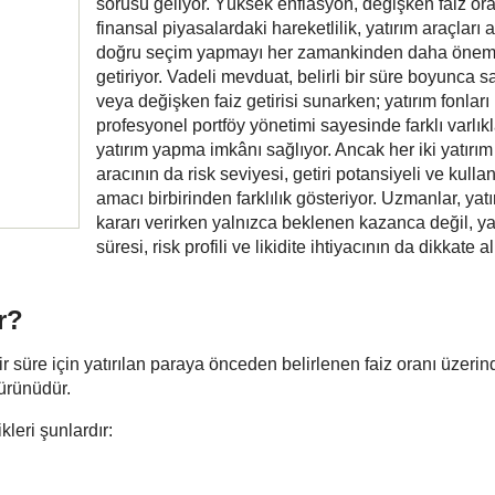
sorusu geliyor. Yüksek enflasyon, değişken faiz ora
finansal piyasalardaki hareketlilik, yatırım araçları 
doğru seçim yapmayı her zamankinden daha öneml
getiriyor. Vadeli mevduat, belirli bir süre boyunca sa
veya değişken faiz getirisi sunarken; yatırım fonları
profesyonel portföy yönetimi sayesinde farklı varlık
yatırım yapma imkânı sağlıyor. Ancak her iki yatırım
aracının da risk seviyesi, getiri potansiyeli ve kulla
amacı birbirinden farklılık gösteriyor. Uzmanlar, yatı
kararı verirken yalnızca beklenen kazanca değil, ya
süresi, risk profili ve likidite ihtiyacının da dikkate 
r?
r süre için yatırılan paraya önceden belirlenen faiz oranı üzeri
 ürünüdür.
leri şunlardır: