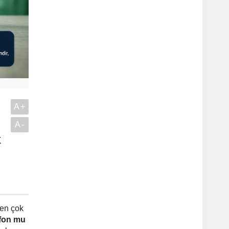
A+
A-
k
.
 en çok
 fon mu