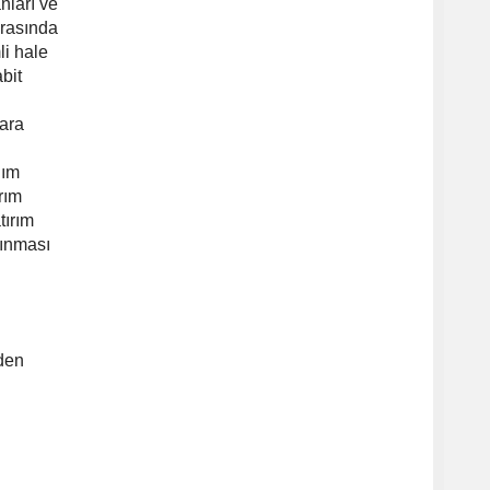
nları ve
arasında
i hale
bit
lara
nım
rım
tırım
alınması
nden