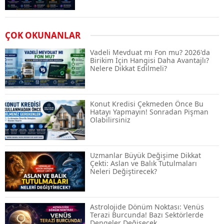
Airdrop Nasıl Alınır? Kripto Para Airdrop
ÇOK OKUNANLAR
Rehberi ve Güvenli Katılım Yöntemleri
Vadeli Mevduat mı Fon mu? 2026'da
Birikim İçin Hangisi Daha Avantajlı?
Nelere Dikkat Edilmeli?
Spot ve Vadeli İşlem Arasındaki Farklar |
Hangi Piyasa Sizin İçin Daha Uygun?
Konut Kredisi Çekmeden Önce Bu
Hatayı Yapmayın! Sonradan Pişman
Olabilirsiniz
ABD-İran Anlaşması Sonrası Altın
Rekora Koştu, Petrol Fiyatları Sert Düştü
Uzmanlar Büyük Değişime Dikkat
Çekti: Aslan ve Balık Tutulmaları
Neleri Değiştirecek?
Temmuz 2026 Maaş Zammı Netleşiyor!
Memur, Emekli ve Sosyal Yardımlarda
Yeni Oranlar
Astrolojide Dönüm Noktası: Venüs
Terazi Burcunda! Bazı Sektörlerde
Dengeler Değişecek...