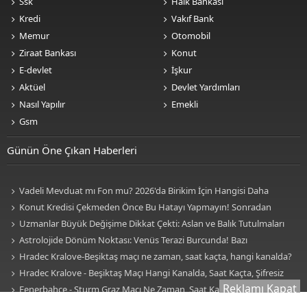
Ssk
Halk Bankası
Kredi
Vakıf Bank
Memur
Otomobil
Ziraat Bankası
Konut
E-devlet
İşkur
Aktüel
Devlet Yardımları
Nasıl Yapılır
Emekli
Gsm
Günün Öne Çıkan Haberleri
Vadeli Mevduat mı Fon mu? 2026'da Birikim İçin Hangisi Daha
Avantajlı? Nelere Dikkat Edilmeli?
Konut Kredisi Çekmeden Önce Bu Hatayı Yapmayın! Sonradan
Pişman Olabilirsiniz
Uzmanlar Büyük Değişime Dikkat Çekti: Aslan ve Balık Tutulmaları
Neleri Değiştirecek?
Astrolojide Dönüm Noktası: Venüs Terazi Burcunda! Bazı
Sektörlerde Dengeler Değişecek...
Hradec Kralove-Beşiktaş maçı ne zaman, saat kaçta, hangi kanalda?
BJK Avrupa Ligi maçı şifresiz kanalda mı? Hradec Kralove-Beşiktaş maçı
Hradec Kralove - Beşiktaş Maçı Hangi Kanalda, Saat Kaçta, Şifresiz
Reklamı Kapat
şifresiz, HD canlı yayın
Mi? Avrupa Ligi 3. Ön Eleme Maçı Muhtemel 11'ler... Hradec Kralove-
Fenerbahçe - Sturm Graz Maçı Ne Zaman, Saat Kaçta, Hangi
Beşiktaş Maçı Şifresiz, HD Canlı Yayın
Kanalda? TV100 Şifresiz Canlı Maç İzle
Uzmanlardan Altın Uyarısı! Gram Altın mı Ons Altın mı Tercih