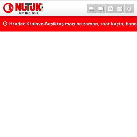
iz
Hradec Kralove-Beşiktaş maçı ne zaman, saat kaçta, hang
ove-
BJK Avrupa Ligi maçı şifresiz kanalda mı? Hradec Kralove-
maçı şifresiz, HD canlı yayın